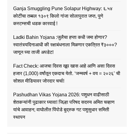
Ganja Smuggling Pune Solapur Highway: ६.५४
कोटींचा तब्बल १३०९ किलो गांजा सोलापुरात जप्त, पुणे
कस्टम्सची धडक कारवाई !
Ladki Bahin Yojana :जुलैचा हप्ता कधी जमा होणार?
स्वातंत्र्यदिनाआधी की रक्षाबंधनाला मिळणार एकत्रित ₹३०००?
जाणून घ्या ताजी अपडेट!
Fact Check: आजचा दिवस खूप खास आहे आणि असा दिवस
हजार (1,000) वर्षांतून एकदाच येतो. ‘जन्मवर्ष + वय = २०२६’ ची
सोशल मीडियावर जोरदार चर्चा!
Pashudhan Vikas Yojana 2026: पशुधन वाढीसाठी
शेतकऱ्यांनी पुढाकार घ्यावा! जिल्हा परिषद सदस्य अमित चव्हाण
यांचे आवाहन; वाघोलीत पिंपोडे बुद्रुक गट पशुसुधार समिती
स्थापन