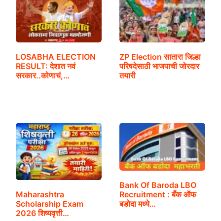
LOSABHA ELECTION
ZP Election सातारा जिल्हा
RESULT: देशात नवं
परिषदेसाठी भाजपाची जोरदार
सरकार..कोणाचं,…
तयारी
Bank Of Baroda LBO
Maharashtra
Recruitment : बँक ऑफ
Scholarship Exam
बडोदा मध्ये…
2026 शिष्यवृत्ती…