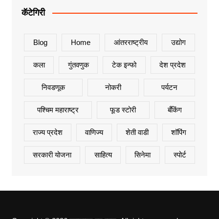
कॅटेगिरी
Blog
Home
आंतरराष्ट्रीय
उद्योग
कला
गुंतवणुक
टेक इन्फो
देश प्रदेश
निवडणूक
नोकरी
पर्यटन
पश्चिम महाराष्ट्र
फूड स्टोरी
बँकिंग
राज्य प्रदेश
वाणिज्य
शेती वाडी
शॉपिंग
सरकारी योजना
साहित्य
सिनेमा
स्पोर्ट