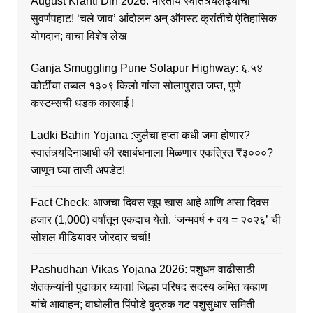
August Kranti Din 2026: भारतीय स्वातंत्र्यलढ्याची
सुवर्णपहाट! ‘चले जाव’ आंदोलन अन् ऑगस्ट क्रांतीचे ऐतिहासिक
योगदान; वाचा विशेष लेख
Ganja Smuggling Pune Solapur Highway: ६.५४
कोटींचा तब्बल १३०९ किलो गांजा सोलापुरात जप्त, पुणे
कस्टम्सची धडक कारवाई !
Ladki Bahin Yojana :जुलैचा हप्ता कधी जमा होणार?
स्वातंत्र्यदिनाआधी की रक्षाबंधनाला मिळणार एकत्रित ₹३०००?
जाणून घ्या ताजी अपडेट!
Fact Check: आजचा दिवस खूप खास आहे आणि असा दिवस
हजार (1,000) वर्षांतून एकदाच येतो. ‘जन्मवर्ष + वय = २०२६’ ची
सोशल मीडियावर जोरदार चर्चा!
Pashudhan Vikas Yojana 2026: पशुधन वाढीसाठी
शेतकऱ्यांनी पुढाकार घ्यावा! जिल्हा परिषद सदस्य अमित चव्हाण
यांचे आवाहन; वाघोलीत पिंपोडे बुद्रुक गट पशुसुधार समिती