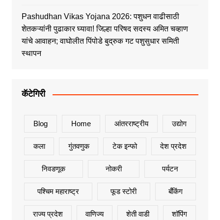
Pashudhan Vikas Yojana 2026: पशुधन वाढीसाठी
शेतकऱ्यांनी पुढाकार घ्यावा! जिल्हा परिषद सदस्य अमित चव्हाण
यांचे आवाहन; वाघोलीत पिंपोडे बुद्रुक गट पशुसुधार समिती
स्थापन
कॅटेगिरी
Blog
Home
आंतरराष्ट्रीय
उद्योग
कला
गुंतवणुक
टेक इन्फो
देश प्रदेश
निवडणूक
नोकरी
पर्यटन
पश्चिम महाराष्ट्र
फूड स्टोरी
बँकिंग
राज्य प्रदेश
वाणिज्य
शेती वाडी
शॉपिंग