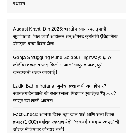
स्थापन
August Kranti Din 2026: भारतीय स्वातंत्र्यलढ्याची
सुवर्णपहाट! ‘चले जाव’ आंदोलन अन् ऑगस्ट क्रांतीचे ऐतिहासिक
योगदान; वाचा विशेष लेख
Ganja Smuggling Pune Solapur Highway: ६.५४
कोटींचा तब्बल १३०९ किलो गांजा सोलापुरात जप्त, पुणे
कस्टम्सची धडक कारवाई !
Ladki Bahin Yojana :जुलैचा हप्ता कधी जमा होणार?
स्वातंत्र्यदिनाआधी की रक्षाबंधनाला मिळणार एकत्रित ₹३०००?
जाणून घ्या ताजी अपडेट!
Fact Check: आजचा दिवस खूप खास आहे आणि असा दिवस
हजार (1,000) वर्षांतून एकदाच येतो. ‘जन्मवर्ष + वय = २०२६’ ची
सोशल मीडियावर जोरदार चर्चा!