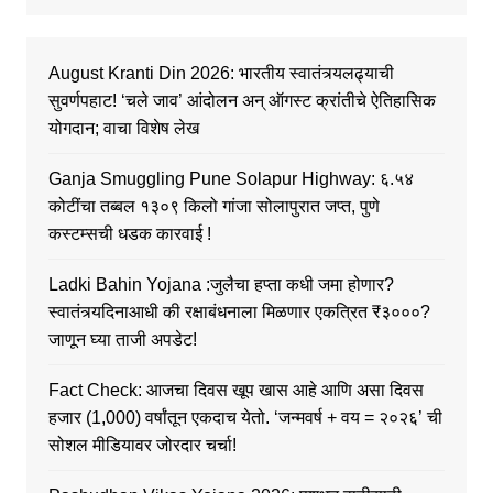
August Kranti Din 2026: भारतीय स्वातंत्र्यलढ्याची
सुवर्णपहाट! ‘चले जाव’ आंदोलन अन् ऑगस्ट क्रांतीचे ऐतिहासिक
योगदान; वाचा विशेष लेख
Ganja Smuggling Pune Solapur Highway: ६.५४
कोटींचा तब्बल १३०९ किलो गांजा सोलापुरात जप्त, पुणे
कस्टम्सची धडक कारवाई !
Ladki Bahin Yojana :जुलैचा हप्ता कधी जमा होणार?
स्वातंत्र्यदिनाआधी की रक्षाबंधनाला मिळणार एकत्रित ₹३०००?
जाणून घ्या ताजी अपडेट!
Fact Check: आजचा दिवस खूप खास आहे आणि असा दिवस
हजार (1,000) वर्षांतून एकदाच येतो. ‘जन्मवर्ष + वय = २०२६’ ची
सोशल मीडियावर जोरदार चर्चा!