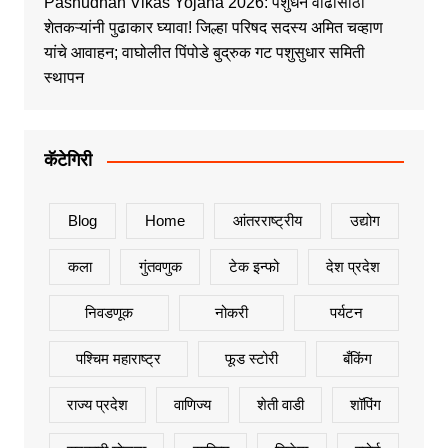
Pashudhan Vikas Yojana 2026: पशुधन वाढीसाठी
शेतकऱ्यांनी पुढाकार घ्यावा! जिल्हा परिषद सदस्य अमित चव्हाण
यांचे आवाहन; वाघोलीत पिंपोडे बुद्रुक गट पशुसुधार समिती
स्थापन
कॅटेगिरी
Blog
Home
आंतरराष्ट्रीय
उद्योग
कला
गुंतवणुक
टेक इन्फो
देश प्रदेश
निवडणूक
नोकरी
पर्यटन
पश्चिम महाराष्ट्र
फूड स्टोरी
बँकिंग
राज्य प्रदेश
वाणिज्य
शेती वाडी
शॉपिंग