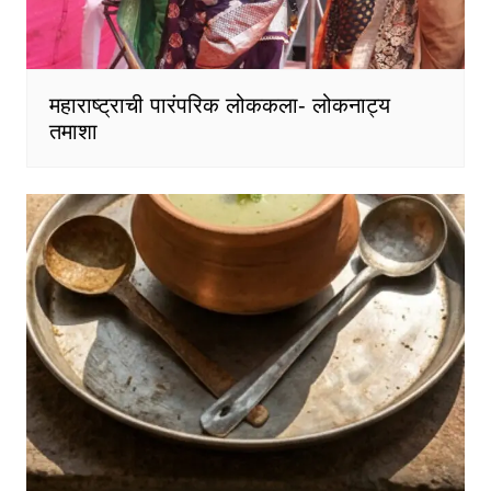
महाराष्ट्राची पारंपरिक लोककला- लोकनाट्य
तमाशा