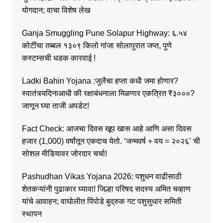
योगदान; वाचा विशेष लेख
Ganja Smuggling Pune Solapur Highway: ६.५४
कोटींचा तब्बल १३०९ किलो गांजा सोलापुरात जप्त, पुणे
कस्टम्सची धडक कारवाई !
Ladki Bahin Yojana :जुलैचा हप्ता कधी जमा होणार?
स्वातंत्र्यदिनाआधी की रक्षाबंधनाला मिळणार एकत्रित ₹३०००?
जाणून घ्या ताजी अपडेट!
Fact Check: आजचा दिवस खूप खास आहे आणि असा दिवस
हजार (1,000) वर्षांतून एकदाच येतो. ‘जन्मवर्ष + वय = २०२६’ ची
सोशल मीडियावर जोरदार चर्चा!
Pashudhan Vikas Yojana 2026: पशुधन वाढीसाठी
शेतकऱ्यांनी पुढाकार घ्यावा! जिल्हा परिषद सदस्य अमित चव्हाण
यांचे आवाहन; वाघोलीत पिंपोडे बुद्रुक गट पशुसुधार समिती
स्थापन