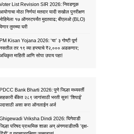
Voter List Revision SIR 2026: निवडणूक
आयोगाचा मोठा निर्णय! मतदार यादी सखोल पुनरीक्षण
मोहिमेला १७ ऑगस्टपर्यंत मुदतवाढ; बीएलओ (BLO)
येणार तुमच्या घरी
PM Kisan Yojana 2026: ‘या’ ३ गोष्टी पूर्ण
नसतील तर १९ व्या हप्त्याचे ₹२,००० अडकणार;
अधिकृत माहिती आणि सोपा उपाय पहा!
PDCC Bank Bharti 2026: पुणे जिल्हा मध्यवर्ती
सहकारी बँकेत २८९ जागांसाठी भरती सुरु! ‘शिपाई’
पदासाठी असा करा ऑनलाईन अर्ज
Ghigewadi Vriksha Dindi 2026: घिगेवाडी
जिल्हा परिषद प्राथमिक शाळा अन् अंगणवाडीतर्फे ‘वृक्ष-
दिंडी’ व ग्रामप्रदक्षिणा उत्साहात!