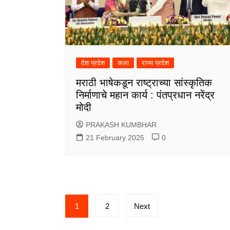
देश प्रदेश
कला
राज्य प्रदेश
मराठी भाषेकडून राष्ट्राच्या सांस्कृतिक
निर्माणाचे महान कार्य : पंतप्रधान नरेंद्र
मोदी
PRAKASH KUMBHAR
21 February 2025
0
Posts
1
2
Next
pagination