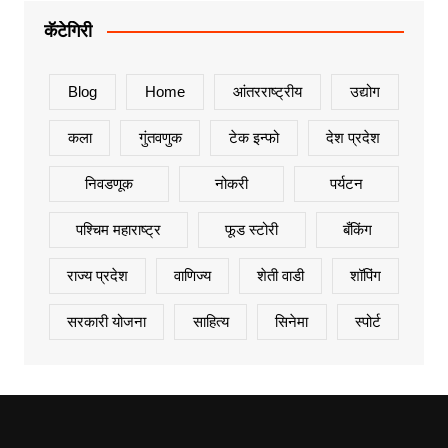
कॅटेगिरी
Blog
Home
आंतरराष्ट्रीय
उद्योग
कला
गुंतवणुक
टेक इन्फो
देश प्रदेश
निवडणूक
नोकरी
पर्यटन
पश्चिम महाराष्ट्र
फूड स्टोरी
बँकिंग
राज्य प्रदेश
वाणिज्य
शेती वाडी
शॉपिंग
सरकारी योजना
साहित्य
सिनेमा
स्पोर्ट