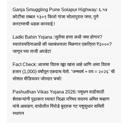
Ganja Smuggling Pune Solapur Highway: ६.५४
कोटींचा तब्बल १३०९ किलो गांजा सोलापुरात जप्त, पुणे
कस्टम्सची धडक कारवाई !
Ladki Bahin Yojana :जुलैचा हप्ता कधी जमा होणार?
स्वातंत्र्यदिनाआधी की रक्षाबंधनाला मिळणार एकत्रित ₹३०००?
जाणून घ्या ताजी अपडेट!
Fact Check: आजचा दिवस खूप खास आहे आणि असा दिवस
हजार (1,000) वर्षांतून एकदाच येतो. ‘जन्मवर्ष + वय = २०२६’ ची
सोशल मीडियावर जोरदार चर्चा!
Pashudhan Vikas Yojana 2026: पशुधन वाढीसाठी
शेतकऱ्यांनी पुढाकार घ्यावा! जिल्हा परिषद सदस्य अमित चव्हाण
यांचे आवाहन; वाघोलीत पिंपोडे बुद्रुक गट पशुसुधार समिती
स्थापन