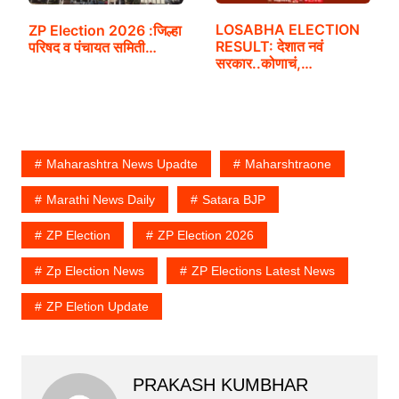
LOSABHA ELECTION
ZP Election 2026 :जिल्हा
RESULT: देशात नवं
परिषद व पंचायत समिती…
सरकार..कोणाचं,…
Maharashtra News Upadte
Maharshtraone
Marathi News Daily
Satara BJP
ZP Election
ZP Election 2026
Zp Election News
ZP Elections Latest News
ZP Eletion Update
PRAKASH KUMBHAR