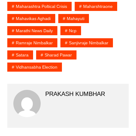
Maharashtra Poltical Crisis
Maharshtraone
Mahavikas Aghadi
Mahayuti
Marathi News Daily
Ncp
Ramraje Nimbalkar
Sanjivraje Nimbalkar
Satara
Sharad Pawar
Vidhansabha Election
PRAKASH KUMBHAR