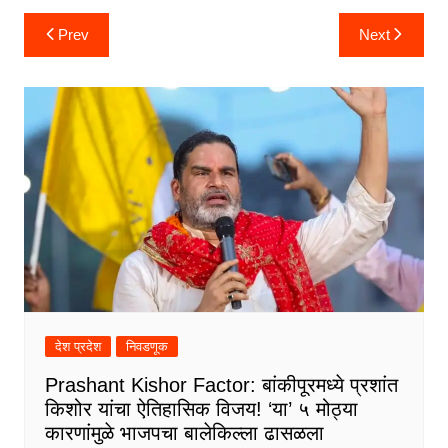
Post
Prev
Next
navigation
देश प्रदेश
निवडणूक
Prashant Kishor Factor: बांकीपूरमध्ये प्रशांत
किशोर यांचा ऐतिहासिक विजय! ‘या’ ५ मोठ्या
कारणांमुळे भाजपचा बालेकिल्ला ढासळला