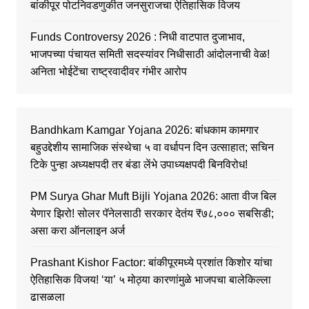
बांकीपूर पोटनिवडणुकीत जनसुराजचा ऐतिहासिक विजय
Funds Controversy 2026 : निधी वाटपात दुजाभाव,
भाजपच्या पंचायत समिती सदस्यांवर निधीसाठी आंदोलनाची वेळ!
अनिता भोईटेंचा राष्ट्रवादीवर गंभीर आरोप
Bandhkam Kamgar Yojana 2026: बांधकाम कामगार
बहुउद्देशीय सामाजिक संस्थेचा ५ वा वर्धापन दिन उत्साहात; सचिन
टिके पुन्हा अध्यक्षपदी तर बंडा लेंभे उपाध्यक्षपदी बिनविरोध!
PM Surya Ghar Muft Bijli Yojana 2026: आता वीज बिल
येणार झिरो! सोलर पॅनेलसाठी सरकार देतंय ₹७८,००० सबसिडी;
असा करा ऑनलाइन अर्ज
Prashant Kishor Factor: बांकीपूरमध्ये प्रशांत किशोर यांचा
ऐतिहासिक विजय! ‘या’ ५ मोठ्या कारणांमुळे भाजपचा बालेकिल्ला
ढासळला