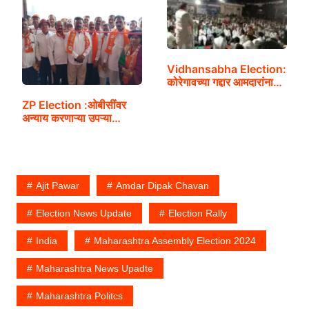
Vidhansabha Election:
कोरेगावच्या गद्दार आमदारांना…
ZP Election :ओबीसींवर
अन्याय करणाऱ्या उपऱ्या…
Ajit Pawar
Amdar Dipak Chavan
Election News Update
Election Rally
India
Maharashtra Assembly Election 2024
Maharashtra News Upadte
Maharashtra Politcs