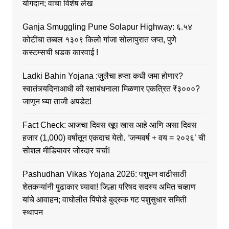
योगदान; वाचा विशेष लेख
Ganja Smuggling Pune Solapur Highway: ६.५४
कोटींचा तब्बल १३०९ किलो गांजा सोलापुरात जप्त, पुणे
कस्टम्सची धडक कारवाई !
Ladki Bahin Yojana :जुलैचा हप्ता कधी जमा होणार?
स्वातंत्र्यदिनाआधी की रक्षाबंधनाला मिळणार एकत्रित ₹३०००?
जाणून घ्या ताजी अपडेट!
Fact Check: आजचा दिवस खूप खास आहे आणि असा दिवस
हजार (1,000) वर्षांतून एकदाच येतो. ‘जन्मवर्ष + वय = २०२६’ ची
सोशल मीडियावर जोरदार चर्चा!
Pashudhan Vikas Yojana 2026: पशुधन वाढीसाठी
शेतकऱ्यांनी पुढाकार घ्यावा! जिल्हा परिषद सदस्य अमित चव्हाण
यांचे आवाहन; वाघोलीत पिंपोडे बुद्रुक गट पशुसुधार समिती
स्थापन