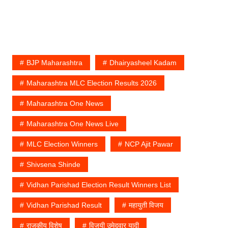
BJP Maharashtra
Dhairyasheel Kadam
Maharashtra MLC Election Results 2026
Maharashtra One News
Maharashtra One News Live
MLC Election Winners
NCP Ajit Pawar
Shivsena Shinde
Vidhan Parishad Election Result Winners List
Vidhan Parishad Result
महायुती विजय
राजकीय विशेष
विजयी उमेदवार यादी