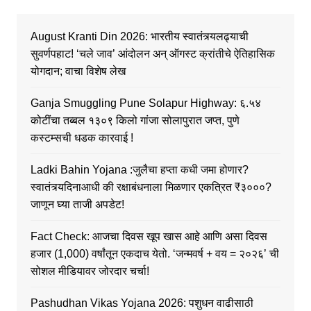
August Kranti Din 2026: भारतीय स्वातंत्र्यलढ्याची
सुवर्णपहाट! ‘चले जाव’ आंदोलन अन् ऑगस्ट क्रांतीचे ऐतिहासिक
योगदान; वाचा विशेष लेख
Ganja Smuggling Pune Solapur Highway: ६.५४
कोटींचा तब्बल १३०९ किलो गांजा सोलापुरात जप्त, पुणे
कस्टम्सची धडक कारवाई !
Ladki Bahin Yojana :जुलैचा हप्ता कधी जमा होणार?
स्वातंत्र्यदिनाआधी की रक्षाबंधनाला मिळणार एकत्रित ₹३०००?
जाणून घ्या ताजी अपडेट!
Fact Check: आजचा दिवस खूप खास आहे आणि असा दिवस
हजार (1,000) वर्षांतून एकदाच येतो. ‘जन्मवर्ष + वय = २०२६’ ची
सोशल मीडियावर जोरदार चर्चा!
Pashudhan Vikas Yojana 2026: पशुधन वाढीसाठी