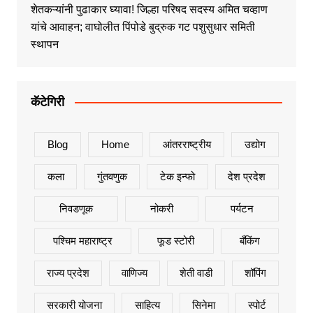
शेतकऱ्यांनी पुढाकार घ्यावा! जिल्हा परिषद सदस्य अमित चव्हाण
यांचे आवाहन; वाघोलीत पिंपोडे बुद्रुक गट पशुसुधार समिती
स्थापन
कॅटेगिरी
Blog
Home
आंतरराष्ट्रीय
उद्योग
कला
गुंतवणुक
टेक इन्फो
देश प्रदेश
निवडणूक
नोकरी
पर्यटन
पश्चिम महाराष्ट्र
फूड स्टोरी
बँकिंग
राज्य प्रदेश
वाणिज्य
शेती वाडी
शॉपिंग
सरकारी योजना
साहित्य
सिनेमा
स्पोर्ट