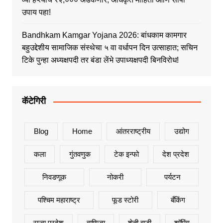
उपाय पहा!
Bandhkam Kamgar Yojana 2026: बांधकाम कामगार
बहुउद्देशीय सामाजिक संस्थेचा ५ वा वर्धापन दिन उत्साहात; सचिन
टिके पुन्हा अध्यक्षपदी तर बंडा लेंभे उपाध्यक्षपदी बिनविरोध!
कॅटेगिरी
Blog
Home
आंतरराष्ट्रीय
उद्योग
कला
गुंतवणुक
टेक इन्फो
देश प्रदेश
निवडणूक
नोकरी
पर्यटन
पश्चिम महाराष्ट्र
फूड स्टोरी
बँकिंग
राज्य प्रदेश
वाणिज्य
शेती वाडी
शॉपिंग