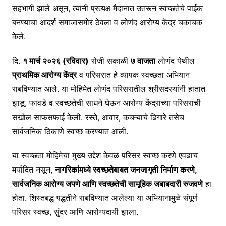
सहभागी झाले असून, त्यांनी प्रत्यक्ष मैदानात उतरून स्वच्छतेचे पाईक
बनण्याचा आदर्श समाजासमोर ठेवला व लोणंद आरोग्य केंद्र चकाचक
केले.
दि.
१ मार्च २०२६ (रविवार)
रोजी सकाळी
७ वाजता
लोणंद येथील
प्राथमिक आरोग्य केंद्र
व परिसरात हे व्यापक स्वच्छता अभियान
राबविण्यात आले. या मोहिमेत लोणंद परिसरातील श्रीसदस्यांनी हातात
झाडू, फावडे व स्वच्छतेची साधने घेऊन आरोग्य केंद्राच्या परिसराची
सखोल साफसफाई केली. रस्ते, आवार, कचऱ्याचे ढिगारे तसेच
सार्वजनिक ठिकाणे स्वच्छ करण्यात आली.
या स्वच्छता मोहिमेचा मुख्य उद्देश केवळ परिसर स्वच्छ करणे एवढाच
मर्यादित नसून,
नागरिकांमध्ये स्वच्छतेबाबत जनजागृती निर्माण करणे,
सार्वजनिक आरोग्य जपणे आणि स्वच्छतेची सामूहिक जबाबदारी रुजवणे
हा
होता. शिस्तबद्ध पद्धतीने राबविण्यात आलेल्या या अभियानामुळे संपूर्ण
परिसर स्वच्छ, सुंदर आणि आरोग्यदायी झाला.