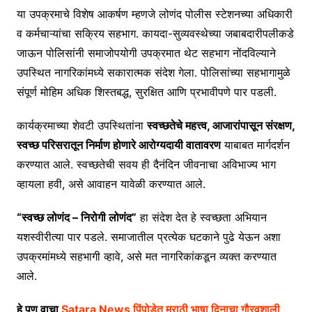
या उपक्रमाचे विशेष आकर्षण म्हणजे लोणंद पोलीस स्टेशनच्या अधिकारी
व कर्मचाऱ्यांचा सक्रिय सहभाग. कायदा-सुव्यवस्थेच्या जबाबदारीपलीकडे
जाऊन पोलिसांनी समाजोपयोगी उपक्रमात थेट सहभाग नोंदविल्याने
उपस्थित नागरिकांमध्ये सकारात्मक संदेश गेला. पोलिसांच्या सहभागामुळे
संपूर्ण मोहिम अधिक शिस्तबद्ध, सुरक्षित आणि प्रभावीपणे पार पडली.
कार्यक्रमाच्या शेवटी उपस्थितांना
स्वच्छतेचे महत्त्व, आजारांपासून संरक्षण,
स्वच्छ परिसरातून निर्माण होणारे आरोग्यदायी वातावरण
याबाबत मार्गदर्शन
करण्यात आले. स्वच्छतेची सवय ही दैनंदिन जीवनाचा अविभाज्य भाग
व्हायला हवी, असे आवाहन यावेळी करण्यात आले.
“स्वच्छ लोणंद – निरोगी लोणंद”
हा संदेश देत हे स्वच्छता अभियान
यशस्वीरीत्या पार पडले. समाजातील प्रत्येक घटकाने पुढे येऊन अशा
उपक्रमांमध्ये सहभागी व्हावे, असे मत नागरिकांकडून व्यक्त करण्यात
आले.
हे पण वाचा
Satara News पिंपोडेत मराठी भाषा दिनाचा गौरवशाली