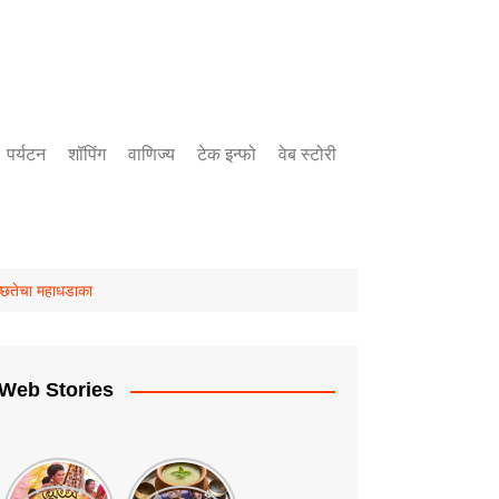
पर्यटन
शॉपिंग
वाणिज्य
टेक इन्फो
वेब स्टोरी
बँकिंग
उद्योग
गुंतवणुक
्छतेचा महाधडाका
Web Stories