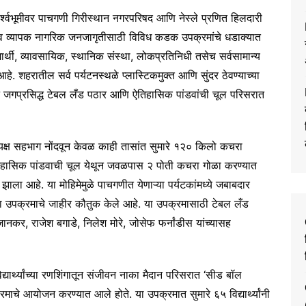
श्वभूमीवर पाचगणी गिरीस्थान नगरपरिषद आणि नेस्ले प्रणित हिलदारी
वर्धन व व्यापक नागरिक जनजागृतीसाठी विविध कडक उपक्रमांचे धडाक्यात
्थी, व्यावसायिक, स्थानिक संस्था, लोकप्रतिनिधी तसेच सर्वसामान्य
हे. शहरातील सर्व पर्यटनस्थळे प्लास्टिकमुक्त आणि सुंदर ठेवण्याच्या
ाने जगप्रसिद्ध टेबल लँड पठार आणि ऐतिहासिक पांडवांची चूल परिसरात
्यक्ष सहभाग नोंदवून केवळ काही तासांत सुमारे १२० किलो कचरा
तिहासिक पांडवाची चूल येथून जवळपास २ पोती कचरा गोळा करण्यात
ाला आहे. या मोहिमेमुळे पाचगणीत येणाऱ्या पर्यटकांमध्ये जबाबदार
या उपक्रमाचे जाहीर कौतुक केले आहे. या उपक्रमासाठी टेबल लँड
ानकर, राजेश बगाडे, निलेश मोरे, जोसेफ फर्नांडीस यांच्यासह
द्यार्थ्यांच्या रणशिंगातून संजीवन नाका मैदान परिसरात ‘सीड बॉल
रमाचे आयोजन करण्यात आले होते. या उपक्रमात सुमारे ६५ विद्यार्थ्यांनी