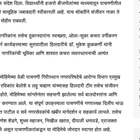
ंदेश दिला. विद्यार्थ्यांनी हजारो बीजगोलांच्या माध्यमातून पाचगणीतील
षणाची सामूहिक जबाबदारी स्वीकारली आहे. याच सोबतीने संजीवन नाका ते
ता मोहीम राबवली.
 नागरिकांना तसेच दुकानदारांना स्वच्छता, ओला-सुका कचरा वर्गीकरण
ण कार्यक्रमाच्या सुरुवातीला हिलदारीचे डॉ. मुकेश कुळकर्णी यांनी
तील नागरिकांची भूमिका आणि शाश्वत कचरा व्यवस्थापनाची अत्यंत
ोहिमेच्या वेळी पाचगणी गिरीस्थान नगरपरिषदेचे आरोग्य विभाग प्रमुख
 रविकांत बेलोशे व लहू चव्हाण यांच्यासह हिलदारी टीम तसेच संजीवन
ित होते. मोहिमेच्या सांगतेनंतर सहभागी झालेल्या सर्व बालदोस्तांना आणि
ाहित करण्यात आले. या संपूर्ण उपक्रमाला पाचगणीचे नगराध्यक्ष दिलीप भाऊ
 पाटील व सर्व नगरसेवकांचे खंबीर मार्गदर्शन व सहकार्य लाभले. तसेच
े गणेश शेडगे, शुभम महाजन, निखील खरात, दीपाली धनावडे, प्राजक्ता
तले असून पाचगणीकरांकडून या मोहिमेचे जोरदार स्वागत होत आहे.