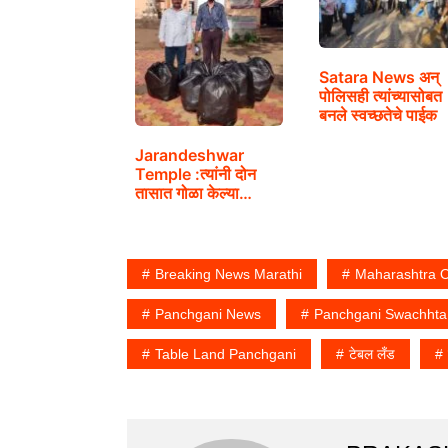
Satara News अन्
पोलिसही त्यांच्यासोबत
बनले स्वच्छतेचे पाईक
Jarandeshwar
Temple :त्यांनी दोन
तासात गोळा केल्या…
Breaking News Marathi
Maharashtra 
Panchgani News
Panchgani Swachhta
Table Land Panchgani
टेबल लँड