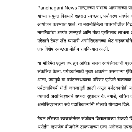
Panchagani News मान्सूनच्या संभाव्य आगमनाच्या पार्
यांच्या संयुक्त विद्यमाने शहरात स्वच्छता, पर्यावरण सं
आयोजन करण्यात आले. या महामोहिमेला पाचगणीतील विद्यार
नागरिकांचा अत्यंत उत्स्फूर्त आणि मोठा प्रतिसाद लाभला आ
उद्देशाने टेबल लँड व्यापारी असोसिएशनच्या थेट सहकार्य
एक विशेष स्वच्छता मोहीम राबविण्यात आली.
या मोहिमेत एकूण २५ हून अधिक सजग स्वयंसेवकांनी प्रत
संकलित केला. पर्यटकांसाठी मुख्य आकर्षण असणाऱ्या ऐ
आला, ज्यामुळे या पर्यटनस्थळाचा परिसर पूर्णपणे चकाचक झ
पर्यटनाविषयी मोठी जनजागृती झाली असून पर्यटकांनीही 
व्यापारी असोसिएशनचे अध्यक्ष सुधाकर के. बगाडे, सचिन ज
असोसिएशनच्या सर्व पदाधिकाऱ्यांनी मोलाचे योगदान दिले.
टेबल लँडच्या स्वच्छतेनंतर संजीवन विद्यालयाच्या शेकडो वि
थ्रोईंग’ म्हणजेच बीजगोळे टाकण्याच्या एका अनोख्या उपक्