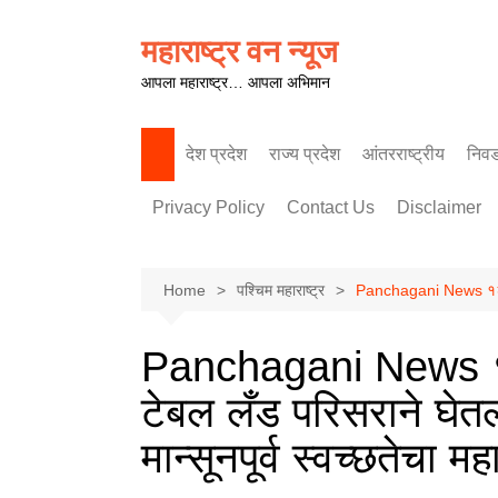
Skip
to
महाराष्ट्र वन न्यूज
content
आपला महाराष्ट्र… आपला अभिमान
देश प्रदेश
राज्य प्रदेश
आंतरराष्ट्रीय
निव
पश्चिम महाराष्ट्र
Privacy Policy
Contact Us
Disclaimer
Home
पश्चिम महाराष्ट्र
Panchagani News १२० कि
Panchagani News १
टेबल लँड परिसराने घेत
मान्सूनपूर्व स्वच्छतेचा 