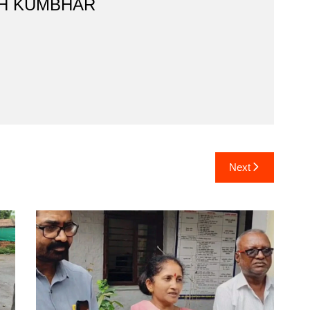
H KUMBHAR
Next