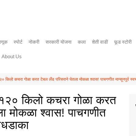
डणूक
स्पोर्ट
नोकरी
सरकारी योजना
कला
शेती वाडी
फूड स्टोरी
सिनेमा
About Us
साहित्य
लो कचरा गोळा करत टेबल लँड परिसराने घेतला मोकळा श्वास! पाचगणीत मान्सूनपूर्व स्वच
२० किलो कचरा गोळा करत
ला मोकळा श्वास! पाचगणीत
महाधडाका