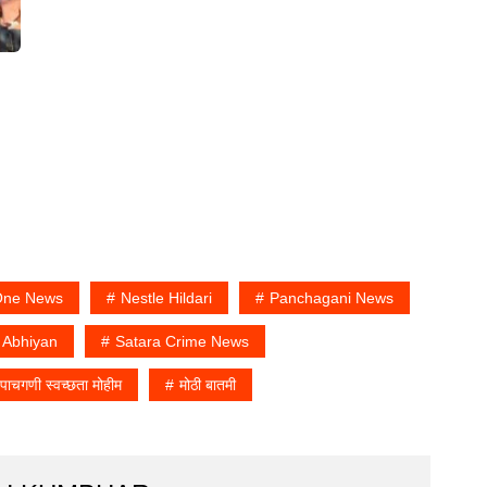
One News
Nestle Hildari
Panchagani News
 Abhiyan
Satara Crime News
पाचगणी स्वच्छता मोहीम
मोठी बातमी