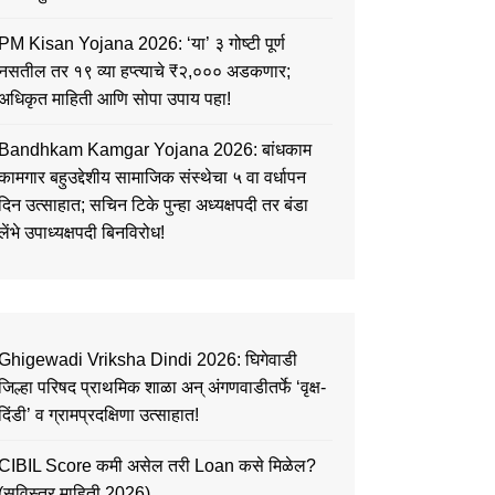
PM Kisan Yojana 2026: ‘या’ ३ गोष्टी पूर्ण
नसतील तर १९ व्या हप्त्याचे ₹२,००० अडकणार;
अधिकृत माहिती आणि सोपा उपाय पहा!
Bandhkam Kamgar Yojana 2026: बांधकाम
कामगार बहुउद्देशीय सामाजिक संस्थेचा ५ वा वर्धापन
दिन उत्साहात; सचिन टिके पुन्हा अध्यक्षपदी तर बंडा
लेंभे उपाध्यक्षपदी बिनविरोध!
Ghigewadi Vriksha Dindi 2026: घिगेवाडी
जिल्हा परिषद प्राथमिक शाळा अन् अंगणवाडीतर्फे ‘वृक्ष-
दिंडी’ व ग्रामप्रदक्षिणा उत्साहात!
CIBIL Score कमी असेल तरी Loan कसे मिळेल?
(सविस्तर माहिती 2026)