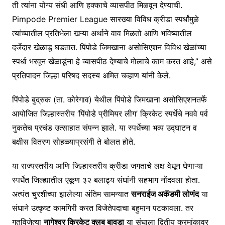
ती त्यांना योग्य संधी आणि हक्काचे व्यासपीठ मिळवून देण्याची.
Pimpode Premier League सारख्या विविध क्रीडा स्पर्धांमुळे
त्यांच्यातील प्रतिभेला खऱ्या अर्थाने वाव मिळतो आणि भविष्यातील
दर्जेदार खेळाडू घडतात. पिंपोडे जिमखाना असोसिएशन विविध खेळांच्या
स्पर्धा भरवून खेळाडूंना हे व्यासपीठ देण्याचे मोलाचे काम करत आहे,” असे
प्रतिपादन जिल्हा परिषद सदस्य अमित चव्हाण यांनी केले.
पिंपोडे बुद्रुक (ता. कोरेगाव) येथील पिंपोडे जिमखाना असोसिएशनतर्फे
आयोजित जिल्हास्तरीय ‘पिंपोडे प्रीमियर लीग’ क्रिकेट स्पर्धेचे नववे पर्व
नुकतेच प्रचंड उत्साहात संपन्न झाले. या स्पर्धेच्या भव्य उद्घाटन व
बक्षीस वितरण सोहळ्याप्रसंगी ते बोलत होते.
या राज्यस्तरीय आणि जिल्हास्तरीय क्रीडा जगताचे लक्ष वेधून घेणाऱ्या
स्पर्धेत जिल्ह्यातील एकूण ३२ बलाढ्य संघांनी सहभाग नोंदवला होता.
अत्यंत चुरशीच्या झालेल्या अंतिम सामन्यात
सनराईज अकॅडमी लोणंद
या
संघाने उत्कृष्ट कामगिरी करत विजेतेपदाचा बहुमान पटकावला. तर
गतविजेत्या
नागेश्वर क्रिकेट क्लब बावडा
या संघाला द्वितीय क्रमांकावर