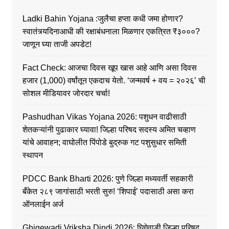
Ladki Bahin Yojana :जुलैचा हप्ता कधी जमा होणार?
स्वातंत्र्यदिनाआधी की रक्षाबंधनाला मिळणार एकत्रित ₹३०००?
जाणून घ्या ताजी अपडेट!
Fact Check: आजचा दिवस खूप खास आहे आणि असा दिवस
हजार (1,000) वर्षांतून एकदाच येतो. ‘जन्मवर्ष + वय = २०२६’ ची
सोशल मीडियावर जोरदार चर्चा!
Pashudhan Vikas Yojana 2026: पशुधन वाढीसाठी
शेतकऱ्यांनी पुढाकार घ्यावा! जिल्हा परिषद सदस्य अमित चव्हाण
यांचे आवाहन; वाघोलीत पिंपोडे बुद्रुक गट पशुसुधार समिती
स्थापन
PDCC Bank Bharti 2026: पुणे जिल्हा मध्यवर्ती सहकारी
बँकेत २८९ जागांसाठी भरती सुरु! ‘शिपाई’ पदासाठी असा करा
ऑनलाईन अर्ज
Ghigewadi Vriksha Dindi 2026: घिगेवाडी जिल्हा परिषद