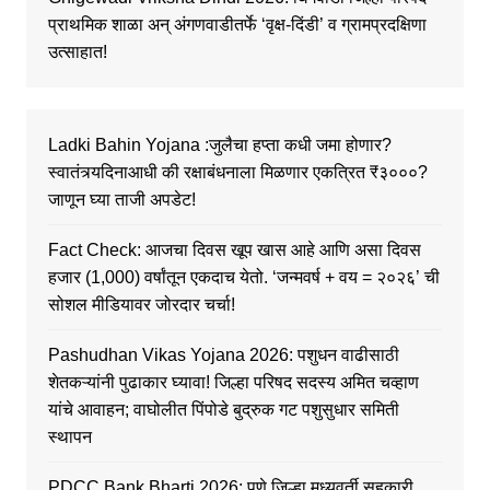
प्राथमिक शाळा अन् अंगणवाडीतर्फे ‘वृक्ष-दिंडी’ व ग्रामप्रदक्षिणा
उत्साहात!
Ladki Bahin Yojana :जुलैचा हप्ता कधी जमा होणार?
स्वातंत्र्यदिनाआधी की रक्षाबंधनाला मिळणार एकत्रित ₹३०००?
जाणून घ्या ताजी अपडेट!
Fact Check: आजचा दिवस खूप खास आहे आणि असा दिवस
हजार (1,000) वर्षांतून एकदाच येतो. ‘जन्मवर्ष + वय = २०२६’ ची
सोशल मीडियावर जोरदार चर्चा!
Pashudhan Vikas Yojana 2026: पशुधन वाढीसाठी
शेतकऱ्यांनी पुढाकार घ्यावा! जिल्हा परिषद सदस्य अमित चव्हाण
यांचे आवाहन; वाघोलीत पिंपोडे बुद्रुक गट पशुसुधार समिती
स्थापन
PDCC Bank Bharti 2026: पुणे जिल्हा मध्यवर्ती सहकारी