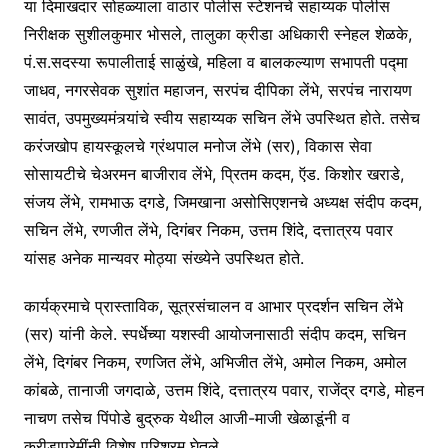
या दिमाखदार सोहळ्याला वाठार पोलीस स्टेशनचे सहाय्यक पोलीस
निरीक्षक सुशीलकुमार भोसले, तालुका क्रीडा अधिकारी स्नेहल शेळके,
पं.स.सदस्या रूपालीताई साळुंखे, महिला व बालकल्याण सभापती पद्मा
जाधव, नगरसेवक सुशांत महाजन, सरपंच दीपिका लेंभे, सरपंच नारायण
सावंत, उपमुख्यमंत्र्यांचे स्वीय सहाय्यक सचिन लेंभे उपस्थित होते. तसेच
करंजखोप हायस्कूलचे ग्रंथपाल मनोज लेंभे (सर), विकास सेवा
सोसायटीचे चेअरमन बाजीराव लेंभे, प्रितम कदम, ऍड. किशोर खराडे,
संजय लेंभे, रामभाऊ दगडे, जिमखाना असोसिएशनचे अध्यक्ष संदीप कदम,
सचिन लेंभे, रणजीत लेंभे, दिगंबर निकम, उत्तम शिंदे, दत्तात्रय पवार
यांसह अनेक मान्यवर मोठ्या संख्येने उपस्थित होते.
कार्यक्रमाचे प्रास्ताविक, सूत्रसंचालन व आभार प्रदर्शन सचिन लेंभे
(सर) यांनी केले. स्पर्धेच्या यशस्वी आयोजनासाठी संदीप कदम, सचिन
लेंभे, दिगंबर निकम, रणजित लेंभे, अभिजीत लेंभे, अमोल निकम, अमोल
कांबळे, तानाजी जगदाळे, उत्तम शिंदे, दत्तात्रय पवार, राजेंद्र दगडे, मोहन
नाचण तसेच पिंपोडे बुद्रुक येथील आजी-माजी खेळाडूंनी व
क्रीडाप्रेमींनी विशेष परिश्रम घेतले.