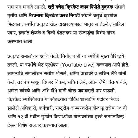
समाधान मानावे लागले.
श्री गणेश क्रिकेट क्लब पिंपोडे बुद्रुक
संघाने
तृतीय आणि
भैरवनाथ क्रिकेट क्लब निगडी
संघाने चतुर्थ क्रमांक
मिळवला. स्पर्धेत उत्कृष्ट खेळ दाखवल्याबद्दल भानुदास शेळके, साहिल
पवार, हणमंत शेळके व विकी बंडलकर या खेळाडूंचा विशेष गौरव
करण्यात आला.
उत्कृष्ट समालोचन आणि नेटके नियोजन ही या स्पर्धेची मुख्य वैशिष्ट्ये
ठरली. या स्पर्धेचे थेट प्रक्षेपण (YouTube Live) करण्यात आले होते.
सामन्यांचे समालोचन सतीश भोसले, अमित वाघाबरे व सचिन लेंभे यांनी
केले, तर पंच म्हणून दिगंबर निकम, सचिन लेंभे, अक्षय लेंभे, चैतन्य येळे,
अमोल कांबळे आणि अभि लेंभे यांनी चोख जबाबदारी पार पाडली.
क्रिकेट स्पर्धेसोबतच या सोहळ्यात विविध शासकीय पदांवर निवड
झालेले अधिकारी, कर्मचारी, राष्ट्रीय-राज्यस्तरीय खेळाडू तसेच १० वी
आणि १२ वी मधील गुणवंत विद्यार्थ्यांचा मान्यवरांच्या हस्ते सन्मानचिन्ह
देऊन विशेष सत्कार करण्यात आला.