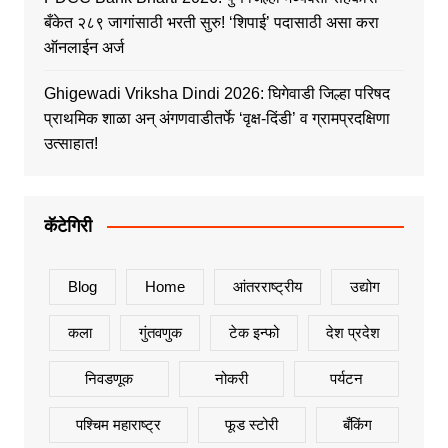
बँकेत २८९ जागांसाठी भरती सुरु! ‘शिपाई’ पदासाठी असा करा
ऑनलाईन अर्ज
Ghigewadi Vriksha Dindi 2026: घिगेवाडी जिल्हा परिषद
प्राथमिक शाळा अन् अंगणवाडीतर्फे ‘वृक्ष-दिंडी’ व ग्रामप्रदक्षिणा
उत्साहात!
कॅटेगिरी
Blog
Home
आंतरराष्ट्रीय
उद्योग
कला
गुंतवणुक
टेक इन्फो
देश प्रदेश
निवडणूक
नोकरी
पर्यटन
पश्चिम महाराष्ट्र
फूड स्टोरी
बँकिंग