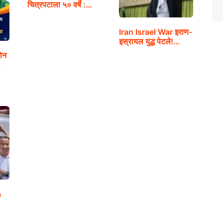
चित्रपटाला ५० वर्षे :…
Iran Israel War इराण-
इस्रायल युद्ध पेटले!…
ोन
,
a