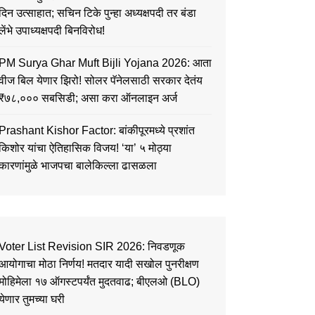
दिन उत्साहात; सचिन टिके पुन्हा अध्यक्षपदी तर बंडा
लेंभे उपाध्यक्षपदी बिनविरोध!
PM Surya Ghar Muft Bijli Yojana 2026: आता
वीज बिल येणार झिरो! सोलर पॅनेलसाठी सरकार देतंय
₹७८,००० सबसिडी; असा करा ऑनलाइन अर्ज
Prashant Kishor Factor: बांकीपूरमध्ये प्रशांत
किशोर यांचा ऐतिहासिक विजय! ‘या’ ५ मोठ्या
कारणांमुळे भाजपचा बालेकिल्ला ढासळला
Voter List Revision SIR 2026: निवडणूक
आयोगाचा मोठा निर्णय! मतदार यादी सखोल पुनरीक्षण
मोहिमेला १७ ऑगस्टपर्यंत मुदतवाढ; बीएलओ (BLO)
येणार तुमच्या घरी