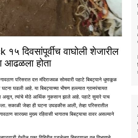
५ दिवसांपूर्वीच वाघोली शेजारील
या आढळला होता
ाण परिसरात दत्त मंदिराजवळ सोमवारी पहाटे बिबट्याने धुमाकूळ
घटना घडली आहे. या बिबट्याच्या भीषण हल्ल्यात ग्रामपंचायत
ा असून, त्यांचे मोठे आर्थिक नुकसान झाले आहे. पहाटे सुमारे पाच
ा केला. सकाळी जेव्हा ही घटना उघडकीस आली, तेव्हा परिसरातील
न गावठाण सारख्या मुख्य रहिवासी भागातच बिबट्याचा वावर असल्याने
ल अनपटवाडी येथील एका विहिरीत पडलेल्या बिबट्याला वन विभागाने