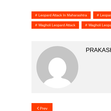
Leopard Attack In Maharashtra
Leopar
Wagholi Leopard Attack
Wagholi Leopa
PRAKAS
Post
Prev