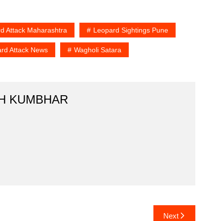
d Attack Maharashtra
Leopard Sightings Pune
rd Attack News
Wagholi Satara
H KUMBHAR
Next