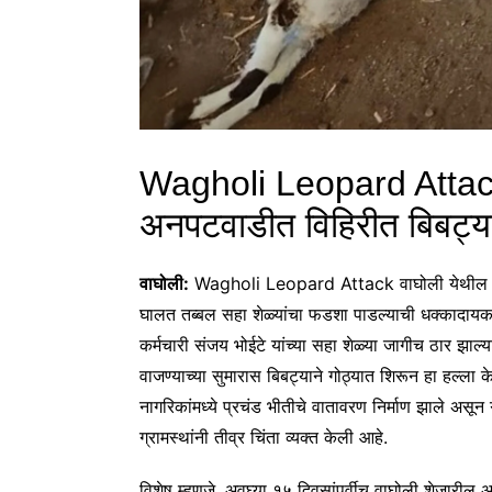
Wagholi Leopard Attack १
अनपटवाडीत विहिरीत बिबट्
वाघोली:
Wagholi Leopard Attack वाघोली येथील गावठ
घालत तब्बल सहा शेळ्यांचा फडशा पाडल्याची धक्कादायक 
कर्मचारी संजय भोईटे यांच्या सहा शेळ्या जागीच ठार झाल्य
वाजण्याच्या सुमारास बिबट्याने गोठ्यात शिरून हा हल्ल
नागरिकांमध्ये प्रचंड भीतीचे वातावरण निर्माण झाले असू
ग्रामस्थांनी तीव्र चिंता व्यक्त केली आहे.
विशेष म्हणजे, अवघ्या १५ दिवसांपूर्वीच वाघोली शेजारी