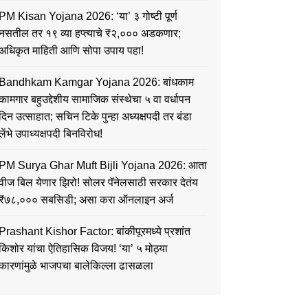
PM Kisan Yojana 2026: ‘या’ ३ गोष्टी पूर्ण
नसतील तर १९ व्या हप्त्याचे ₹२,००० अडकणार;
अधिकृत माहिती आणि सोपा उपाय पहा!
Bandhkam Kamgar Yojana 2026: बांधकाम
कामगार बहुउद्देशीय सामाजिक संस्थेचा ५ वा वर्धापन
दिन उत्साहात; सचिन टिके पुन्हा अध्यक्षपदी तर बंडा
लेंभे उपाध्यक्षपदी बिनविरोध!
PM Surya Ghar Muft Bijli Yojana 2026: आता
वीज बिल येणार झिरो! सोलर पॅनेलसाठी सरकार देतंय
₹७८,००० सबसिडी; असा करा ऑनलाइन अर्ज
Prashant Kishor Factor: बांकीपूरमध्ये प्रशांत
किशोर यांचा ऐतिहासिक विजय! ‘या’ ५ मोठ्या
कारणांमुळे भाजपचा बालेकिल्ला ढासळला