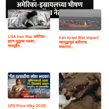
USA Iran War अमेरिका–
Iran Israel War impact
इराण युद्धाचा भडका;
महायुद्धामुळं बळीराजा
मध्यपूर्वेत…
संकटात!…
LPG Price Hike 2026