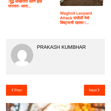
:युद्ध आखातात आणि झळ
भारतात- आता…
Wagholi Leopard
Attack वाघोली येथे
बिबट्याची दहशत !…
PRAKASH KUMBHAR
Post
Prev
Next
navigation