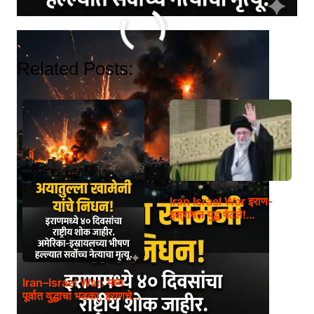
Related Posts:
Iran Israel War इराण-
इस्रायल युद्ध पेटले!…
Iran–Israel War: मध्य
पूर्वात युद्धाचा भडका, इराणचे…