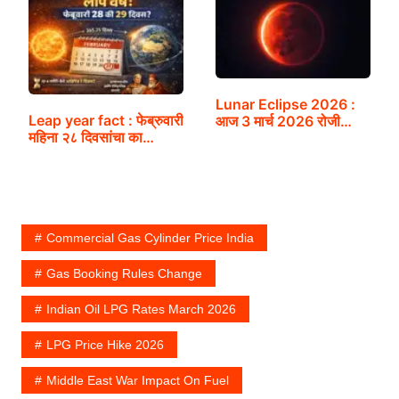
Lunar Eclipse 2026 :
Leap year fact : फेब्रुवारी
आज 3 मार्च 2026 रोजी…
महिना २८ दिवसांचा का…
Commercial Gas Cylinder Price India
Gas Booking Rules Change
Indian Oil LPG Rates March 2026
LPG Price Hike 2026
Middle East War Impact On Fuel