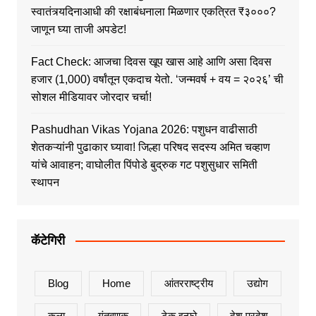
स्वातंत्र्यदिनाआधी की रक्षाबंधनाला मिळणार एकत्रित ₹३०००?
जाणून घ्या ताजी अपडेट!
Fact Check: आजचा दिवस खूप खास आहे आणि असा दिवस
हजार (1,000) वर्षांतून एकदाच येतो. ‘जन्मवर्ष + वय = २०२६’ ची
सोशल मीडियावर जोरदार चर्चा!
Pashudhan Vikas Yojana 2026: पशुधन वाढीसाठी
शेतकऱ्यांनी पुढाकार घ्यावा! जिल्हा परिषद सदस्य अमित चव्हाण
यांचे आवाहन; वाघोलीत पिंपोडे बुद्रुक गट पशुसुधार समिती
स्थापन
कॅटेगिरी
Blog
Home
आंतरराष्ट्रीय
उद्योग
कला
गुंतवणुक
टेक इन्फो
देश प्रदेश