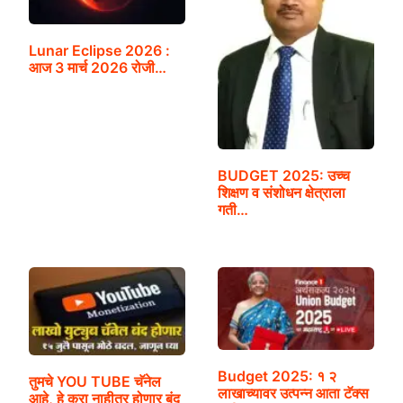
Lunar Eclipse 2026 :
आज 3 मार्च 2026 रोजी…
BUDGET 2025: उच्च
शिक्षण व संशोधन क्षेत्राला
गती…
Budget 2025: १ २
तुमचे YOU TUBE चॅनेल
लाखाच्यावर उत्पन्न आता टॅक्स
आहे, हे करा नाहीतर होणार बंद