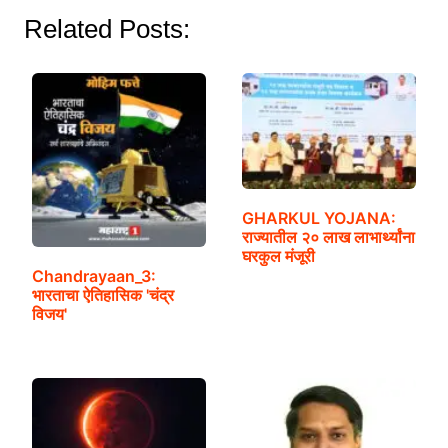
अंतराळयानाने
Related Posts:
पाहिलेला
चंद्र,
पाठवला
मनमोहक
व्हिडिओ
GHARKUL YOJANA:
राज्यातील २० लाख लाभार्थ्यांना
घरकुल मंजूरी
Chandrayaan_3:
भारताचा ऐतिहासिक 'चंद्र
विजय'