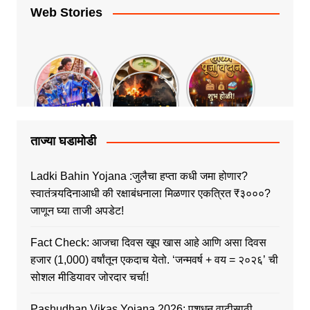
Web Stories
ताज्या घडामोडी
Ladki Bahin Yojana :जुलैचा हप्ता कधी जमा होणार?
स्वातंत्र्यदिनाआधी की रक्षाबंधनाला मिळणार एकत्रित ₹३०००?
जाणून घ्या ताजी अपडेट!
Fact Check: आजचा दिवस खूप खास आहे आणि असा दिवस
हजार (1,000) वर्षांतून एकदाच येतो. ‘जन्मवर्ष + वय = २०२६’ ची
सोशल मीडियावर जोरदार चर्चा!
Pashudhan Vikas Yojana 2026: पशुधन वाढीसाठी