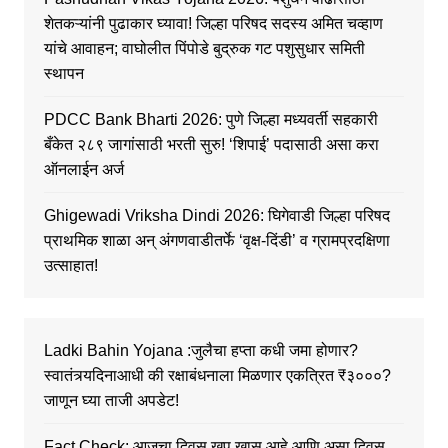
शेतकऱ्यांनी पुढाकार घ्यावा! जिल्हा परिषद सदस्य अमित चव्हाण
यांचे आवाहन; वाघोलीत पिंपोडे बुद्रुक गट पशुसुधार समिती
स्थापन
PDCC Bank Bharti 2026: पुणे जिल्हा मध्यवर्ती सहकारी
बँकेत २८९ जागांसाठी भरती सुरु! ‘शिपाई’ पदासाठी असा करा
ऑनलाईन अर्ज
Ghigewadi Vriksha Dindi 2026: घिगेवाडी जिल्हा परिषद
प्राथमिक शाळा अन् अंगणवाडीतर्फे ‘वृक्ष-दिंडी’ व ग्रामप्रदक्षिणा
उत्साहात!
Ladki Bahin Yojana :जुलैचा हप्ता कधी जमा होणार?
स्वातंत्र्यदिनाआधी की रक्षाबंधनाला मिळणार एकत्रित ₹३०००?
जाणून घ्या ताजी अपडेट!
Fact Check: आजचा दिवस खूप खास आहे आणि असा दिवस