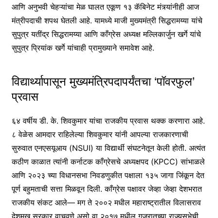
आणि अनुभवी चेहऱ्यांचा मेळ घालत एकूण १३ कॅबिनेट मंत्र्यांनीही आज
मंत्रीपदाची शपथ घेतली आहे. यामध्ये माजी मुख्यमंत्री सिद्धरामय्या यांचे
सुपुत्र यतींद्र सिद्धरामय्या आणि काँग्रेस अध्यक्ष मल्लिकार्जुन खर्गे यांचे
सुपुत्र प्रियांक खर्गे यांचाही प्रामुख्याने समावेश आहे.
विद्यार्थ्यापासून मुख्यमंत्रिपदापर्यंतचा ‘पॉवरफुल’
प्रवास
६४ वर्षीय डी. के. शिवकुमार यांचा राजकीय प्रवास थक्क करणारा आहे.
८ वेळेस आमदार राहिलेल्या शिवकुमार यांनी आपल्या राजकारणाची
सुरुवात एनएसयूआय (NSUI) या विद्यार्थी संघटनेतून केली होती. अत्यंत
कठीण काळात त्यांनी कर्नाटक काँग्रेसचे अध्यक्षपद (KPCC) सांभाळले
आणि २०२३ च्या विधानसभा निवडणुकीत पक्षाला १३५ जागा जिंकून देत
पूर्ण बहुमताची सत्ता मिळवून दिली. काँग्रेस पक्षावर जेव्हा जेव्हा देशभरात
राजकीय संकट आले— मग ते २००२ मधील महाराष्ट्रातील विलासराव
देशमुख सरकार वाचवणे असो वा २०१७ मधील गुजरातच्या राज्यसभेची