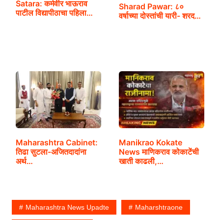
Satara: कर्मवीर भाऊराव
Sharad Pawar: ८०
पाटील विद्यापीठाचा पहिला…
वर्षाच्या दोस्तांची यारी- शरद…
Maharashtra Cabinet:
Manikrao Kokate
तिढा सुटला-अजितदादांना
News माणिकराव कोकाटेंची
अर्थ…
खाती काढली,…
Maharashtra News Upadte
Maharshtraone