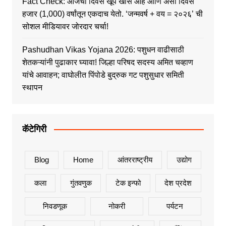
Fact Check: आजचा दिवस खूप खास आहे आणि असा दिवस
हजार (1,000) वर्षांतून एकदाच येतो. ‘जन्मवर्ष + वय = २०२६’ ची
सोशल मीडियावर जोरदार चर्चा!
Pashudhan Vikas Yojana 2026: पशुधन वाढीसाठी
शेतकऱ्यांनी पुढाकार घ्यावा! जिल्हा परिषद सदस्य अमित चव्हाण
यांचे आवाहन; वाघोलीत पिंपोडे बुद्रुक गट पशुसुधार समिती
स्थापन
कॅटेगिरी
Blog
Home
आंतरराष्ट्रीय
उद्योग
कला
गुंतवणुक
टेक इन्फो
देश प्रदेश
निवडणूक
नोकरी
पर्यटन