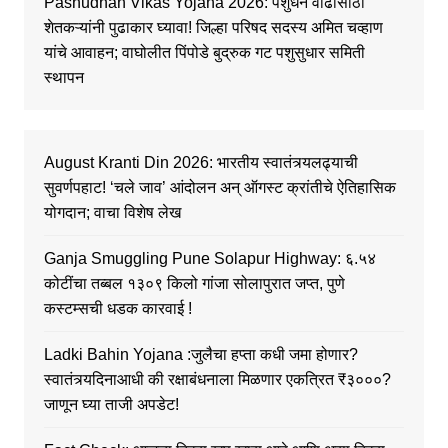
Pashudhan Vikas Yojana 2026: पशुधन वाढीसाठी
शेतकऱ्यांनी पुढाकार घ्यावा! जिल्हा परिषद सदस्य अमित चव्हाण
यांचे आवाहन; वाघोलीत पिंपोडे बुद्रुक गट पशुसुधार समिती
स्थापन
August Kranti Din 2026: भारतीय स्वातंत्र्यलढ्याची
सुवर्णपहाट! ‘चले जाव’ आंदोलन अन् ऑगस्ट क्रांतीचे ऐतिहासिक
योगदान; वाचा विशेष लेख
Ganja Smuggling Pune Solapur Highway: ६.५४
कोटींचा तब्बल १३०९ किलो गांजा सोलापुरात जप्त, पुणे
कस्टम्सची धडक कारवाई !
Ladki Bahin Yojana :जुलैचा हप्ता कधी जमा होणार?
स्वातंत्र्यदिनाआधी की रक्षाबंधनाला मिळणार एकत्रित ₹३०००?
जाणून घ्या ताजी अपडेट!