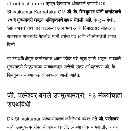
(Troubleshooter) म्हणून देशभरात ओळखले जाणारे DK
Shivakumar Karnataka CM
डी. के. शिवकुमार यांनी कर्नाटकचे
२५ वे मुख्यमंत्री म्हणून अधिकृतपणे शपथ घेतली आहे
. बेंगळुरू येथील
‘लोक भवन’ येथे पार पडलेल्या एका भव्य आणि दिमाखदार सोहळ्यात
राज्यपाल थावरचंद गेहलोत यांनी त्यांना पद आणि गोपनीयतेची शपथ
दिली.
या शपथविधीमुळे कर्नाटकात आता ‘डीके पर्व’ सुरू झाले असून, मावळते
मुख्यमंत्री सिद्धरामय्या यांच्याकडून सत्तेची सूत्रे अधिकृतपणे डी. के.
शिवकुमार यांच्याकडे सोपवण्यात आली आहेत.
जी. परमेश्वर बनले उपमुख्यमंत्री; १३ मंत्र्यांचाही
शपथविधी
DK Shivakumar यांच्यासोबतच काँग्रेसचे ज्येष्ठ नेते
जी. परमेश्वर
यांनी उपमुख्यमंत्रीपदाची शपथ घेतली. त्यांच्यासोबतच पक्षातील तरुण