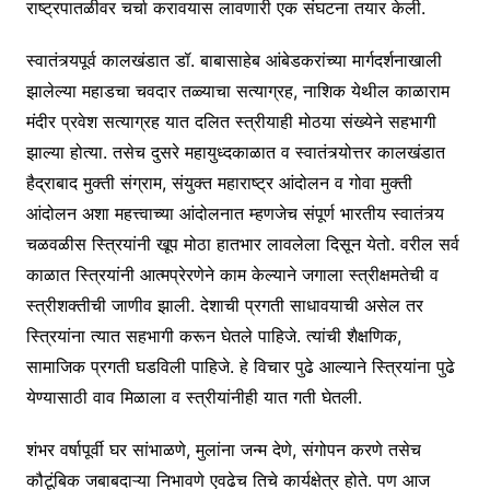
राष्ट्रपातळीवर चर्चा करावयास लावणारी एक संघटना तयार केली.
स्वातंत्र्यपूर्व कालखंडात डॉ. बाबासाहेब आंबेडकरांच्या मार्गदर्शनाखाली
झालेल्या महाडचा चवदार तळ्याचा सत्याग्रह, नाशिक येथील काळाराम
मंदीर प्रवेश सत्याग्रह यात दलित स्त्रीयाही मोठया संख्येने सहभागी
झाल्या होत्या. तसेच दुसरे महायुध्दकाळात व स्वातंत्र्योत्तर कालखंडात
हैद्राबाद मुक्ती संग्राम, संयुक्त महाराष्ट्र आंदोलन व गोवा मुक्ती
आंदोलन अशा महत्त्वाच्या आंदोलनात म्हणजेच संपूर्ण भारतीय स्वातंत्र्य
चळवळीस स्त्रियांनी खूप मोठा हातभार लावलेला दिसून येतो. वरील सर्व
काळात स्त्रियांनी आत्मप्रेरणेने काम केल्याने जगाला स्त्रीक्षमतेची व
स्त्रीशक्तीची जाणीव झाली. देशाची प्रगती साधावयाची असेल तर
स्त्रियांना त्यात सहभागी करून घेतले पाहिजे. त्यांची शैक्षणिक,
सामाजिक प्रगती घडविली पाहिजे. हे विचार पुढे आल्याने स्त्रियांना पुढे
येण्यासाठी वाव मिळाला व स्त्रीयांनीही यात गती घेतली.
शंभर वर्षापूर्वी घर सांभाळणे, मुलांना जन्म देणे, संगोपन करणे तसेच
कौटूंबिक जबाबदाऱ्या निभावणे एवढेच तिचे कार्यक्षेत्र होते. पण आज