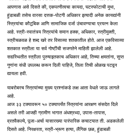
आपणास असे दिसते की, एकपत्नीत्वचा कायदा, घटस्फोटाची मुभा,
हुंडाबळी तसेच वारसा दत्तक-पोटगी अधिकार इत्यादी अनेक कायद्यांनी
स्त्रियांचा कौटूबिक आणि सामाजिक दर्जा उंचावण्याचा प्रयत्न केला
आहे. स्त्री-स्वातंत्र्य स्त्रियांचे समान हक्क, अधिकार, स्त्रीमुक्ती,
स्त्रीचळवळ हे शब्द खरे तर विसाव्या शतकातील होते. आज एकविसाव्या
शतकात स्त्रीला या सर्व गोष्टींची सजगतेने माहिती झालेली आहे.
सद्यस्थितीत स्त्रीला पुरुषाइतकाच अधिकार आहे, तिच्या क्षमतांना, सुप्त
गुणांना संधी उपलब्ध करून दिली पाहिजे, तिला तिची ओळख पटवून
द्यायला हवी.
याबरोबरच स्त्रियांच्या मुख्य प्रश्नांकडे लक्ष आता वेधले जाऊ लागले
आहे.
आज ३३ टक्यावरून ५० टक्यापर्यंत स्त्रियांना आरक्षण संसदेत दिले
असले तरी आजही ग्रामीण भागात अंधश्रध्दा, उपास-तापास,
व्रतवैकल्ये, पूजा-अर्चा यासारख्या पारंपारिक कचाटयात ती. अडकलेली
दिसते आहे. निरक्षरता, स्त्री-भ्रूण हत्या, लैंगिक छळ, हुंडाबळी