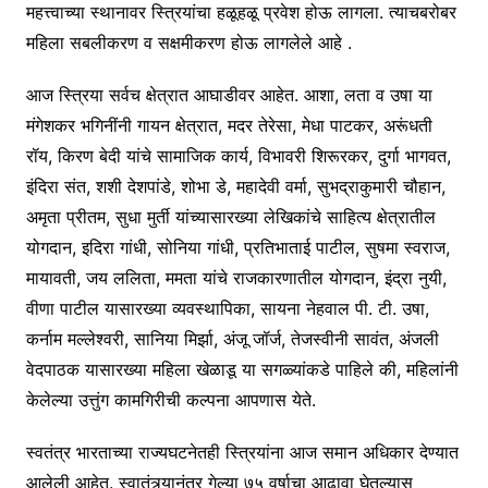
महत्त्वाच्या स्थानावर स्त्रियांचा हळूहळू प्रवेश होऊ लागला. त्याचबरोबर
महिला सबलीकरण व सक्षमीकरण होऊ लागलेले आहे .
आज स्त्रिया सर्वच क्षेत्रात आघाडीवर आहेत. आशा, लता व उषा या
मंगेशकर भगिनींनी गायन क्षेत्रात, मदर तेरेसा, मेधा पाटकर, अरूंधती
रॉय, किरण बेदी यांचे सामाजिक कार्य, विभावरी शिरूरकर, दुर्गा भागवत,
इंदिरा संत, शशी देशपांडे, शोभा डे, महादेवी वर्मा, सुभद्राकुमारी चौहान,
अमृता प्रीतम, सुधा मुर्ती यांच्यासारख्या लेखिकांचे साहित्य क्षेत्रातील
योगदान, इदिरा गांधी, सोनिया गांधी, प्रतिभाताई पाटील, सुषमा स्वराज,
मायावती, जय ललिता, ममता यांचे राजकारणातील योगदान, इंद्रा नुयी,
वीणा पाटील यासारख्या व्यवस्थापिका, सायना नेहवाल पी. टी. उषा,
कर्नाम मल्लेश्वरी, सानिया मिर्झा, अंजू जॉर्ज, तेजस्वीनी सावंत, अंजली
वेदपाठक यासारख्या महिला खेळाडू या सगळ्यांकडे पाहिले की, महिलांनी
केलेल्या उत्तुंग कामगिरीची कल्पना आपणास येते.
स्वतंत्र भारताच्या राज्यघटनेतही स्त्रियांना आज समान अधिकार देण्यात
आलेली आहेत. स्वातंत्र्यानंतर गेल्या ७५ वर्षाचा आढावा घेतल्यास