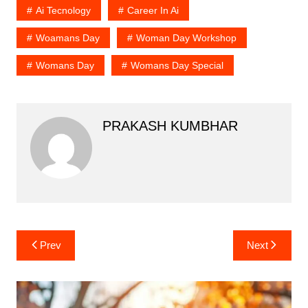
Ai Tecnology
Career In Ai
Woamans Day
Woman Day Workshop
Womans Day
Womans Day Special
PRAKASH KUMBHAR
Post
Prev
Next
navigation