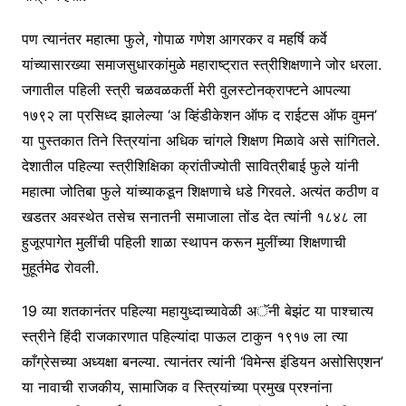
पण त्यानंतर महात्मा फुले, गोपाळ गणेश आगरकर व महर्षि कर्वे
यांच्यासारख्या समाजसुधारकांमुळे महाराष्ट्रात स्त्रीशिक्षणाने जोर धरला.
जगातील पहिली स्त्री चळवळकर्ती मेरी वुलस्टोनक्राफ्टने आपल्या
१७९२ ला प्रसिध्द झालेल्या ‘अ व्हिंडीकेशन ऑफ द राईटस ऑफ वुमन’
या पुस्तकात तिने स्त्रियांना अधिक चांगले शिक्षण मिळावे असे सांगितले.
देशातील पहिल्या स्त्रीशिक्षिका क्रांतीज्योती सावित्रीबाई फुले यांनी
महात्मा जोतिबा फुले यांच्याकडून शिक्षणाचे धडे गिरवले. अत्यंत कठीण व
खडतर अवस्थेत तसेच सनातनी समाजाला तोंड देत त्यांनी १८४८ ला
हुजूरपागेत मुलींची पहिली शाळा स्थापन करून मुलींच्या शिक्षणाची
मुहूर्तमेढ रोवली.
19 व्या शतकानंतर पहिल्या महायुध्दाच्यावेळी अॅनी बेझंट या पाश्चात्य
स्त्रीने हिंदी राजकारणात पहिल्यांदा पाऊल टाकुन १९१७ ला त्या
काँग्रेसच्या अध्यक्षा बनल्या. त्यानंतर त्यांनी ‘विमेन्स इंडियन असोसिएशन’
या नावाची राजकीय, सामाजिक व स्त्रियांच्या प्रमुख प्रश्नांना