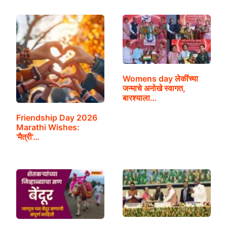
Womens day लेकींच्या
जन्माचे अनोखे स्वागत,
बारश्याला…
Friendship Day 2026
Marathi Wishes:
'मैत्री'…