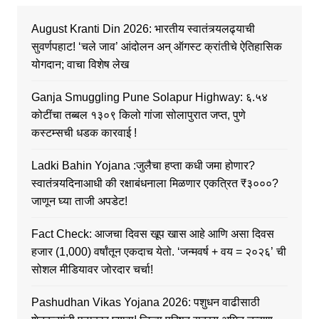
August Kranti Din 2026: भारतीय स्वातंत्र्यलढ्याची
सुवर्णपहाट! ‘चले जाव’ आंदोलन अन् ऑगस्ट क्रांतीचे ऐतिहासिक
योगदान; वाचा विशेष लेख
Ganja Smuggling Pune Solapur Highway: ६.५४
कोटींचा तब्बल १३०९ किलो गांजा सोलापुरात जप्त, पुणे
कस्टम्सची धडक कारवाई !
Ladki Bahin Yojana :जुलैचा हप्ता कधी जमा होणार?
स्वातंत्र्यदिनाआधी की रक्षाबंधनाला मिळणार एकत्रित ₹३०००?
जाणून घ्या ताजी अपडेट!
Fact Check: आजचा दिवस खूप खास आहे आणि असा दिवस
हजार (1,000) वर्षांतून एकदाच येतो. ‘जन्मवर्ष + वय = २०२६’ ची
सोशल मीडियावर जोरदार चर्चा!
Pashudhan Vikas Yojana 2026: पशुधन वाढीसाठी