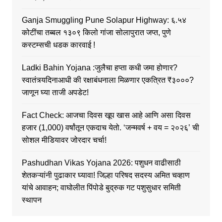
Ganja Smuggling Pune Solapur Highway: ६.५४
कोटींचा तब्बल १३०९ किलो गांजा सोलापुरात जप्त, पुणे
कस्टम्सची धडक कारवाई !
Ladki Bahin Yojana :जुलैचा हप्ता कधी जमा होणार?
स्वातंत्र्यदिनाआधी की रक्षाबंधनाला मिळणार एकत्रित ₹३०००?
जाणून घ्या ताजी अपडेट!
Fact Check: आजचा दिवस खूप खास आहे आणि असा दिवस
हजार (1,000) वर्षांतून एकदाच येतो. ‘जन्मवर्ष + वय = २०२६’ ची
सोशल मीडियावर जोरदार चर्चा!
Pashudhan Vikas Yojana 2026: पशुधन वाढीसाठी
शेतकऱ्यांनी पुढाकार घ्यावा! जिल्हा परिषद सदस्य अमित चव्हाण
यांचे आवाहन; वाघोलीत पिंपोडे बुद्रुक गट पशुसुधार समिती
स्थापन