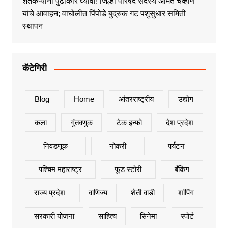
शेतकऱ्यांनी पुढाकार घ्यावा! जिल्हा परिषद सदस्य अमित चव्हाण
यांचे आवाहन; वाघोलीत पिंपोडे बुद्रुक गट पशुसुधार समिती
स्थापन
कॅटेगिरी
Blog
Home
आंतरराष्ट्रीय
उद्योग
कला
गुंतवणुक
टेक इन्फो
देश प्रदेश
निवडणूक
नोकरी
पर्यटन
पश्चिम महाराष्ट्र
फूड स्टोरी
बँकिंग
राज्य प्रदेश
वाणिज्य
शेती वाडी
शॉपिंग
सरकारी योजना
साहित्य
सिनेमा
स्पोर्ट