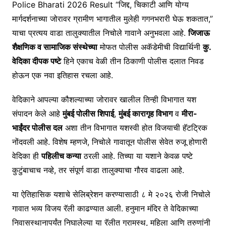
Police Bharati 2026 Result “जिद्द, चिकाटी आणि योग्य
मार्गदर्शनाच्या जोरावर ग्रामीण भागातील मुलेही गगनभरारी घेऊ शकतात,”
याचा प्रत्यय वाडा तालुक्यातील निचोले गावाने अनुभवला आहे.
जिजाऊ
शैक्षणिक व सामाजिक संस्थेच्या
मोफत पोलीस अकॅडेमीची विद्यार्थिनी
कु.
वेदिका दीपक पष्टे
हिने एकाच वेळी तीन ठिकाणी पोलीस दलात निवड
होऊन एक नवा इतिहास रचला आहे.
वेदिकाने आपल्या कौशल्याच्या जोरावर खालील तिन्ही विभागात यश
संपादन केले आहे
मुंबई पोलीस शिपाई
,
मुंबई कारागृह विभाग
व
मीरा-
भाईंदर पोलीस दल
अशा तीन विभागात यशस्वी होत विजयाची हॅटट्रिक
नोंदवली आहे. विशेष म्हणजे, निचोले गावातून पोलीस सेवेत रुजू होणारी
वेदिका ही
पहिलीच कन्या
ठरली आहे. तिच्या या यशाने केवळ पष्टे
कुटुंबाचाच नव्हे, तर संपूर्ण वाडा तालुक्याचा गौरव वाढला आहे.
या ऐतिहासिक यशाचे सेलिब्रेशन करण्यासाठी ८ मे २०२६ रोजी निचोले
गावात भव्य विजय रॅली काढण्यात आली. हनुमान मंदिर ते वेदिकाच्या
निवासस्थानापर्यंत निघालेल्या या रॅलीत ग्रामस्थ, महिला आणि तरुणांनी