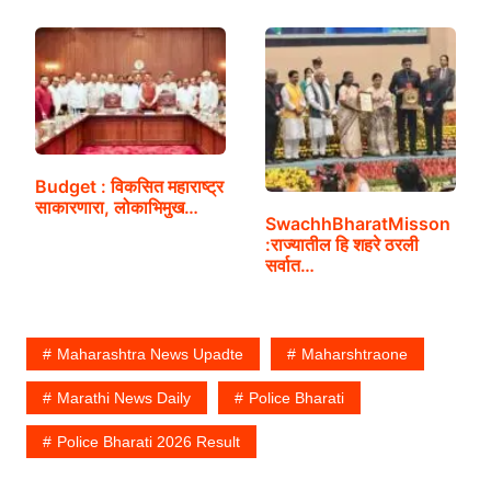
Budget : विकसित महाराष्ट्र
साकारणारा, लोकाभिमुख…
SwachhBharatMisson
:राज्यातील हि शहरे ठरली
सर्वात…
Maharashtra News Upadte
Maharshtraone
Marathi News Daily
Police Bharati
Police Bharati 2026 Result