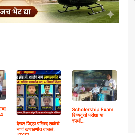
राचा
Scholership Exam:
24
शिष्यवृत्ती परीक्षा या
स्पर्धा…
देऊर जिल्हा परिषद शाळेचे
नाणं खणखणीत वाजलं,
'ITSE'…