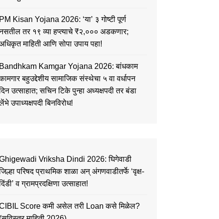
PM Kisan Yojana 2026: ‘या’ ३ गोष्टी पूर्ण
नसतील तर १९ व्या हप्त्याचे ₹२,००० अडकणार;
अधिकृत माहिती आणि सोपा उपाय पहा!
Bandhkam Kamgar Yojana 2026: बांधकाम
कामगार बहुउद्देशीय सामाजिक संस्थेचा ५ वा वर्धापन
दिन उत्साहात; सचिन टिके पुन्हा अध्यक्षपदी तर बंडा
लेंभे उपाध्यक्षपदी बिनविरोध!
Ghigewadi Vriksha Dindi 2026: घिगेवाडी
जिल्हा परिषद प्राथमिक शाळा अन् अंगणवाडीतर्फे ‘वृक्ष-
दिंडी’ व ग्रामप्रदक्षिणा उत्साहात!
CIBIL Score कमी असेल तरी Loan कसे मिळेल?
(सविस्तर माहिती 2026)