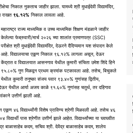
्षेचा निकाल नुकताच जाहीर झाला. यामध्ये श्री मुधाईदेवी विद्यामंदिर,
यम राखत
९६.१२%
निकाल लावला आहे.
महाराष्ट्र राज्य माध्यमिक व उच्च माध्यमिक शिक्षण मंडळाने जाहीर
केलेल्या फेब्रुवारी/मार्च २०२६ च्या शालांत प्रमाणपत्र (SSC)
परीक्षेत श्री मुधाईदेवी विद्यामंदिर, देऊरने दैदिप्यमान यश संपादन केले
आहे. विद्यालयाचा एकूण निकाल ९६.१२% लागला असून, देऊर
केंद्रात व विद्यालयात आसनगाव येथील कुमारी संचिता उमेश शिंदे हिने
९५.८०% गुण मिळवून प्रथम क्रमांक पटकावला आहे. तसेच, बिचुकले
येथील कुमारी तनुष्का संजय पवार ९३.४०% गुणांसह द्वितीय,
देऊर येथील आर्या अजय काळे ९१.६०% गुणांसह चतुर्थ, तर दहिगाव
ंकाने उत्तीर्ण झाली आहे.
न एकूण ४६ विद्यार्थ्यांनी विशेष प्राविण्य श्रेणी मिळवली आहे. तसेच ४६
०४ विद्यार्थी पास श्रेणीत उत्तीर्ण झाले आहेत. विद्यार्थ्यांच्या या घवघवीत
जेंद्र बाळासाहेब कदम, सचिव श्री. देवेंद्र बाळासाहेब कदम, शालेय