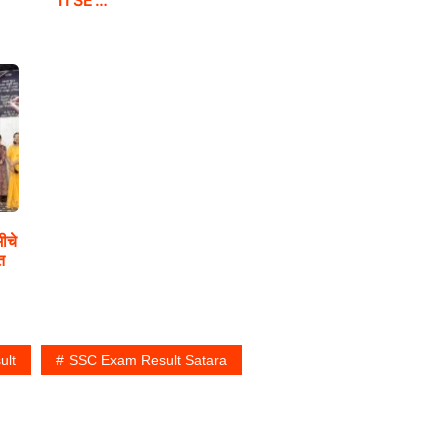
ीचे
त
ult
SSC Exam Result Satara