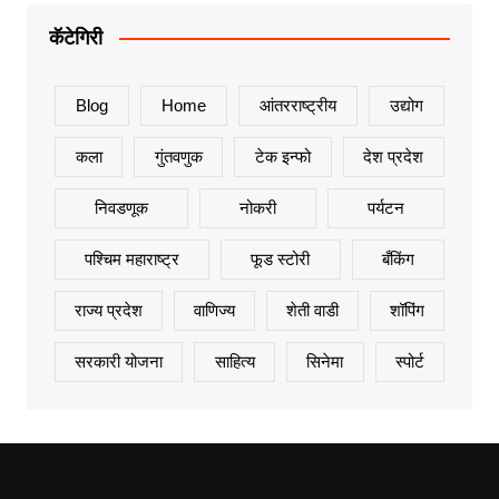
कॅटेगिरी
Blog
Home
आंतरराष्ट्रीय
उद्योग
कला
गुंतवणुक
टेक इन्फो
देश प्रदेश
निवडणूक
नोकरी
पर्यटन
पश्चिम महाराष्ट्र
फूड स्टोरी
बँकिंग
राज्य प्रदेश
वाणिज्य
शेती वाडी
शॉपिंग
सरकारी योजना
साहित्य
सिनेमा
स्पोर्ट