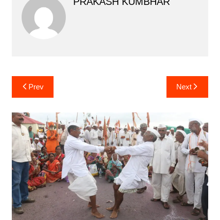
PRAKASH KUMBHAR
Post
Prev
Next
navigation