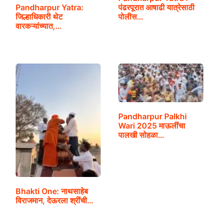
Pandharpur Yatra:
पंढरपूरात आषाढी यात्रेसाठी
जिल्हाधिकारी थेट
पोलीस…
वारकऱ्यांच्यात,…
Pandharpur Palkhi
Wari 2025 माऊलींचा
पालखी सोहळा…
Bhakti One: नाथसाहेब
विराजमान, देऊरला श्रींची…