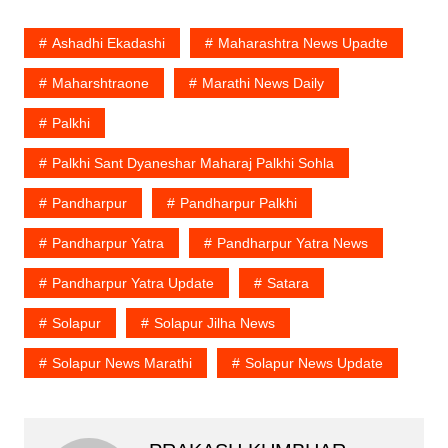
Ashadhi Ekadashi
Maharashtra News Upadte
Maharshtraone
Marathi News Daily
Palkhi
Palkhi Sant Dyaneshar Maharaj Palkhi Sohla
Pandharpur
Pandharpur Palkhi
Pandharpur Yatra
Pandharpur Yatra News
Pandharpur Yatra Update
Satara
Solapur
Solapur Jilha News
Solapur News Marathi
Solapur News Update