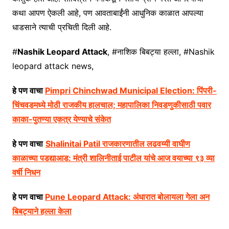
कथा आपण ऐकली आहे, पण आवताबाईंनी आधुनिक काळात आपल्या
धाडसाने त्याची प्रचिती दिली आहे.
#
Nashik Leopard Attack
, #नाशिक बिबट्या हल्ला, #Nashik
leopard attack news,
हे पण वाचा
Pimpri Chinchwad Municipal Election: पिंपरी-
चिंचवडमध्ये मोठी राजकीय हालचाल; महापालिका निवडणुकीसाठी पवार
काका-पुतण्या एकत्र येण्याचे संकेत
हे पण वाचा
Shalinitai Patil राजकारणातील लढवय्यी वाघीण
काळाच्या पडद्याआड: मंत्री शालिनीताई पाटील यांचे आज वयाच्या ९३ व्या
वर्षी निधन
हे पण वाचा
Pune Leopard Attack: अंधारात बोलायला गेला अन
बिबट्याने हल्ला केला