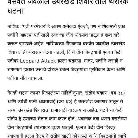
बसवंत जवळील उंबरखेड शिवारातील थरारक
घटना
नाशिक: ‘पती परमेश्वर’ हे आपण अनेकदा ऐकतो, पण नाशिकमध्ये एका
पत्नीने आपल्या पतीसाठी स्वतःचा जीव धोक्यात घालून हे शब्द खरे
करून दाखवले आहेत. नाशिकच्या पिंपळगाव बसवंत जवळील उंबरखेड
शिवारात ही थरारक घटना घडली, जिथे दोन बिबट्यांनी एकाच वेळी
पतीवर Leopard Attack हल्ला चढवला. मात्र, पत्नीने जराही न
डगमगता हातात उसाचे दांडकं घेऊन बिबट्यांचा प्रतिकार केला आणि
पतीचा जीव वाचवला.
नेमकी घटना काय? मिळालेल्या माहितीनुसार, संतोष चव्हाण (वय ३८)
आणि त्यांची पत्नी आवताबाई (वय ३२) हे ऊसतोड कामगार असून ते
सध्या उंबरखेड शिवारात कामासाठी वास्तव्यास आहेत. घटनेच्या वेळी
संतोष हे उसाच्या शेतात काम करत होते. अचानक दबा धरून बसलेल्या
दोन बिबट्यांनी त्यांच्यावर झडप घातली. एकाच वेळी दोन हिंस्त्र
श्वापदांनी हल्ला केल्याने संतोष खाली कोसळले आणि बिबट्यांनी त्यांचे