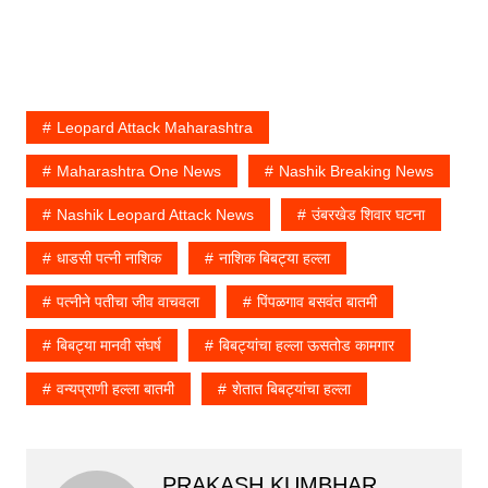
Leopard Attack Maharashtra
Maharashtra One News
Nashik Breaking News
Nashik Leopard Attack News
उंबरखेड शिवार घटना
धाडसी पत्नी नाशिक
नाशिक बिबट्या हल्ला
पत्नीने पतीचा जीव वाचवला
पिंपळगाव बसवंत बातमी
बिबट्या मानवी संघर्ष
बिबट्यांचा हल्ला ऊसतोड कामगार
वन्यप्राणी हल्ला बातमी
शेतात बिबट्यांचा हल्ला
PRAKASH KUMBHAR