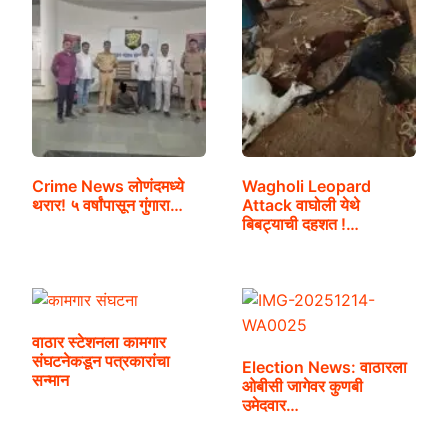
Crime News लोणंदमध्ये
Wagholi Leopard
थरार! ५ वर्षांपासून गुंगारा…
Attack वाघोली येथे
बिबट्याची दहशत !…
वाठार स्टेशनला कामगार
संघटनेकडून पत्रकारांचा
Election News: वाठारला
सन्मान
ओबीसी जागेवर कुणबी
उमेदवार…