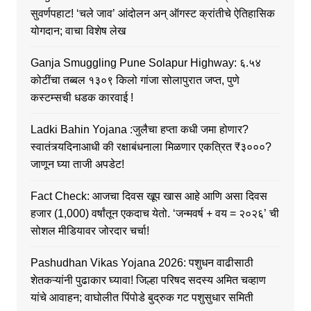
सुवर्णपहाट! ‘चले जाव’ आंदोलन अन् ऑगस्ट क्रांतीचे ऐतिहासिक
योगदान; वाचा विशेष लेख
Ganja Smuggling Pune Solapur Highway: ६.५४
कोटींचा तब्बल १३०९ किलो गांजा सोलापुरात जप्त, पुणे
कस्टम्सची धडक कारवाई !
Ladki Bahin Yojana :जुलैचा हप्ता कधी जमा होणार?
स्वातंत्र्यदिनाआधी की रक्षाबंधनाला मिळणार एकत्रित ₹३०००?
जाणून घ्या ताजी अपडेट!
Fact Check: आजचा दिवस खूप खास आहे आणि असा दिवस
हजार (1,000) वर्षांतून एकदाच येतो. ‘जन्मवर्ष + वय = २०२६’ ची
सोशल मीडियावर जोरदार चर्चा!
Pashudhan Vikas Yojana 2026: पशुधन वाढीसाठी
शेतकऱ्यांनी पुढाकार घ्यावा! जिल्हा परिषद सदस्य अमित चव्हाण
यांचे आवाहन; वाघोलीत पिंपोडे बुद्रुक गट पशुसुधार समिती