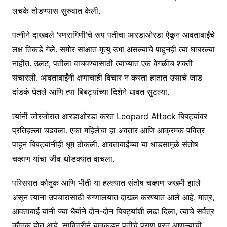
लचके तोडण्यास सुरुवात केली.
पत्नीने दाखवले ‘रणरागिणी’चे रूप पतीचा आरडाओरडा ऐकून आवताबाईंचे
लक्ष तिकडे गेले. समोर साक्षात मृत्यू उभा असल्याचे पाहूनही त्या घाबरल्या
नाहीत. उलट, पतीला वाचवण्यासाठी त्यांच्यात एक वेगळीच शक्ती
संचारली. आवताबाईंनी क्षणाचाही विचार न करता हातात उसाचे जाड
दांडकं घेतले आणि त्या बिबट्यांच्या दिशेने धावत सुटल्या.
त्यांनी जोरजोरात आरडाओरडा करत Leopard Attack बिबट्यांवर
प्रतिहल्ला चढवला. एका महिलेचा हा अवतार आणि आक्रमक पवित्र
पाहून बिबट्यांनीही धूम ठोकली. आवताबाईंच्या या धाडसामुळे संतोष
चव्हाण यांचा जीव थोडक्यात वाचला.
परिसरात कौतुक आणि भीती या हल्ल्यात संतोष चव्हाण जखमी झाले
असून त्यांना उपचारासाठी रुग्णालयात दाखल करण्यात आले आहे. मात्र,
आवताबाई यांनी ज्या धैर्याने दोन-दोन बिबट्यांशी लढा दिला, त्याचे सर्वत्र
कौतुक होत आहे. सावित्रीने यमाकडून पतीचे प्राण परत आणल्याची