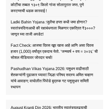
कोटींचा तब्बल १३०९ किलो गांजा सोलापुरात जप्त, पुणे
कस्टम्सची धडक कारवाई !
Ladki Bahin Yojana :जुलैचा हप्ता कधी जमा होणार?
स्वातंत्र्यदिनाआधी की रक्षाबंधनाला मिळणार एकत्रित ₹३०००?
जाणून घ्या ताजी अपडेट!
Fact Check: आजचा दिवस खूप खास आहे आणि असा दिवस
हजार (1,000) वर्षांतून एकदाच येतो. ‘जन्मवर्ष + वय = २०२६’ ची
सोशल मीडियावर जोरदार चर्चा!
Pashudhan Vikas Yojana 2026: पशुधन वाढीसाठी
शेतकऱ्यांनी पुढाकार घ्यावा! जिल्हा परिषद सदस्य अमित चव्हाण
यांचे आवाहन; वाघोलीत पिंपोडे बुद्रुक गट पशुसुधार समिती
स्थापन
August Kranti Din 2026: भारतीय स्वातंत्र्यलढ्याची