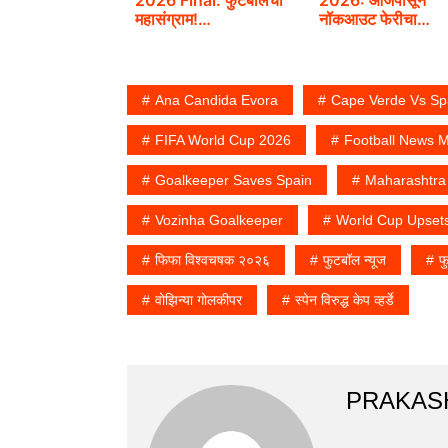
महासंग्राम!…
नॉकआउट फेरीचा
महाथरार;…
Ana Candida Evora
Cape Verde Vs Sp
FIFA World Cup 2026
Football News M
Goalkeeper Saves Spain
Maharashtr
Vozinha Goalkeeper
World Cup Upset
फिफा विश्वचषक २०२६
फुटबॉल न्यूज
फ
वोझिन्या गोलकीपर
स्पेन विरुद्ध केप व्हर्डे
PRAKAS