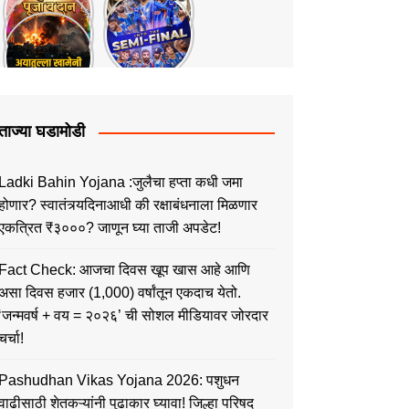
ताज्या घडामोडी
Ladki Bahin Yojana :जुलैचा हप्ता कधी जमा
होणार? स्वातंत्र्यदिनाआधी की रक्षाबंधनाला मिळणार
एकत्रित ₹३०००? जाणून घ्या ताजी अपडेट!
Fact Check: आजचा दिवस खूप खास आहे आणि
असा दिवस हजार (1,000) वर्षांतून एकदाच येतो.
‘जन्मवर्ष + वय = २०२६’ ची सोशल मीडियावर जोरदार
चर्चा!
Pashudhan Vikas Yojana 2026: पशुधन
वाढीसाठी शेतकऱ्यांनी पुढाकार घ्यावा! जिल्हा परिषद