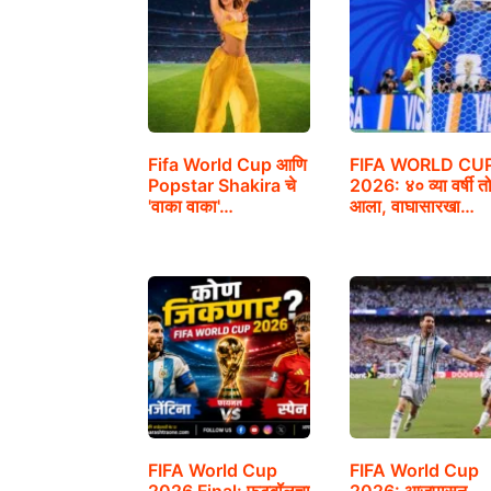
Fifa World Cup आणि
FIFA WORLD CU
Popstar Shakira चे
2026: ४० व्या वर्षी त
'वाका वाका'…
आला, वाघासारखा…
FIFA World Cup
FIFA World Cup
2026 Final: फुटबॉलचा
2026: आजपासून