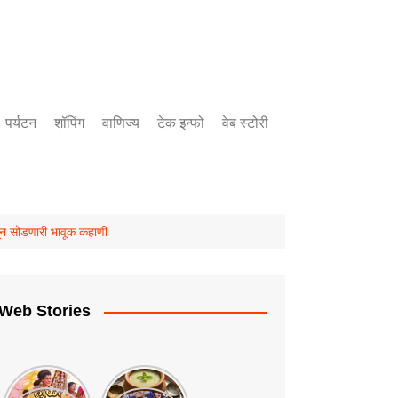
पर्यटन
शॉपिंग
वाणिज्य
टेक इन्फो
वेब स्टोरी
बँकिंग
उद्योग
गुंतवणुक
ून सोडणारी भावूक कहाणी
Web Stories