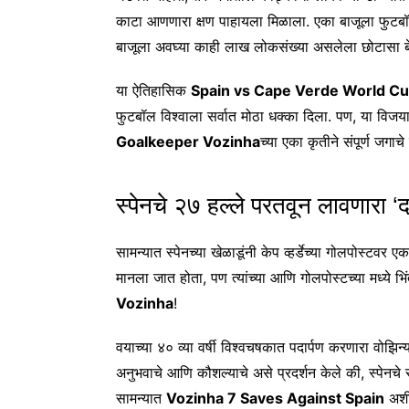
काटा आणणारा क्षण पाहायला मिळाला. एका बाजूला फुटब
बाजूला अवघ्या काही लाख लोकसंख्या असलेला छोटासा बेट रा
या ऐतिहासिक
Spain vs Cape Verde World C
फुटबॉल विश्वाला सर्वात मोठा धक्का दिला. पण, या विजय
Goalkeeper Vozinha
च्या एका कृतीने संपूर्ण जगाचे 
स्पेनचे २७ हल्ले परतवून लावणारा ‘द
सामन्यात स्पेनच्या खेळाडूंनी केप व्हर्डेच्या गोलपोस्टव
मानला जात होता, पण त्यांच्या आणि गोलपोस्टच्या मध्ये भिं
Vozinha
!
वयाच्या ४० व्या वर्षी विश्वचषकात पदार्पण करणारा वोझिन्
अनुभवाचे आणि कौशल्याचे असे प्रदर्शन केले की, स्पेनचे 
सामन्यात
Vozinha 7 Saves Against Spain
अशी 