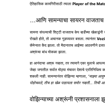
ऐतिहासिक कामगिरीसाठी त्याला
Player of the Mat
…आणि सामन्याचा सायरन वाजताच ४०
सामना संपल्याची शिट्टी वाजताच केप व्हर्डेच्या खेळाडूंनी
रोखले होते, तो अचानक गुडघ्यावर बसला. त्यानंतर
Vozi
कॅमेऱ्यात कैद झाला. तो मैदानातच आईच्या आठवणीने ढसाढ
अश्रूंचा बांध मोकळा झाला.
हा आनंदाचा अश्रू नव्हता, तर त्यामागे एका मुलाचे आपल्य
जेव्हा जगातील सर्वात मोठ्या मंचावर देशाचे प्रतिनिधित्व 
शकली नाही. सामन्यानंतर वोझिन्या म्हणाला,
“माझ्या आयुष
पोहोचवले, तीच हा खेळ पाहायला समोर नव्हती… तिची आठ
वोझिन्याच्या अश्रूंनी प्रशासनाला 