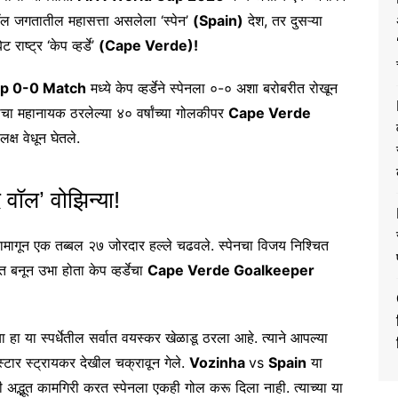
ॉल जगतातील महासत्ता असलेला ‘स्पेन’
(Spain)
देश, तर दुसऱ्या
ष्ट्र ‘केप व्हर्डे’
(Cape Verde)!
up 0-0 Match
मध्ये केप व्हर्डेने स्पेनला ०-० अशा बरोबरीत रोखून
ाचा महानायक ठरलेल्या ४० वर्षांच्या गोलकीपर
Cape Verde
लक्ष वेधून घेतले.
 वॉल’ वोझिन्या!
र एकामागून एक तब्बल २७ जोरदार हल्ले चढवले. स्पेनचा विजय निश्चित
त बनून उभा होता केप व्हर्डेचा
Cape Verde Goalkeeper
या हा या स्पर्धेतील सर्वात वयस्कर खेळाडू ठरला आहे. त्याने आपल्या
स्टार स्ट्रायकर देखील चक्रावून गेले.
Vozinha
vs
Spain
या
अद्भूत कामगिरी करत स्पेनला एकही गोल करू दिला नाही. त्याच्या या