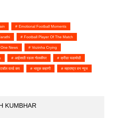
ain
Emotional Football Moments
arathi
Football Player Of The Match
a One News
Vozinha Crying
s
आईसाठी रडला गोलकीपर
क्रीडा घडामोडी
ुटबॉल वर्ल्ड कप
भावूक कहाणी
महाराष्ट्र वन न्यूज
H KUMBHAR