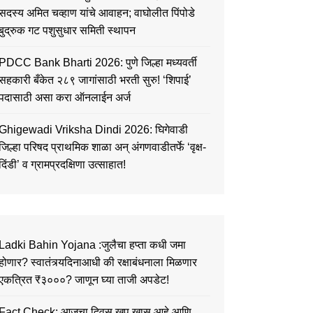
सदस्य अमित चव्हाण यांचे आवाहन; वाघोलीत पिंपोडे
बुद्रुक गट पशुसुधार समिती स्थापन
PDCC Bank Bharti 2026: पुणे जिल्हा मध्यवर्ती
सहकारी बँकेत २८९ जागांसाठी भरती सुरु! ‘शिपाई’
पदासाठी असा करा ऑनलाईन अर्ज
Ghigewadi Vriksha Dindi 2026: घिगेवाडी
जिल्हा परिषद प्राथमिक शाळा अन् अंगणवाडीतर्फे ‘वृक्ष-
दिंडी’ व ग्रामप्रदक्षिणा उत्साहात!
Ladki Bahin Yojana :जुलैचा हप्ता कधी जमा
होणार? स्वातंत्र्यदिनाआधी की रक्षाबंधनाला मिळणार
एकत्रित ₹३०००? जाणून घ्या ताजी अपडेट!
Fact Check: आजचा दिवस खूप खास आहे आणि