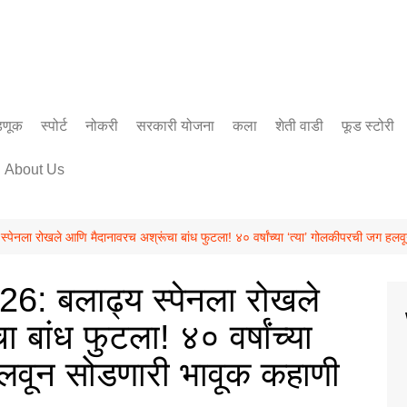
डणूक
स्पोर्ट
नोकरी
सरकारी योजना
कला
शेती वाडी
फूड स्टोरी
सिनेमा
About Us
साहित्य
नला रोखले आणि मैदानावरच अश्रूंचा बांध फुटला! ४० वर्षांच्या ‘त्या’ गोलकीपरची जग हलव
: बलाढ्य स्पेनला रोखले
बांध फुटला! ४० वर्षांच्या
हलवून सोडणारी भावूक कहाणी