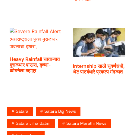
Heavy Rainfall साताऱ्यात
मुसळधार पाऊस, कृष्णा-
Internship साठी सुवर्णसंधी,
कोयनेला महापूर
थेट पाटबंधारे प्रकल्प मंडळात
Satara
Satara Big News
Satara Jilha Batmi
Satara Marathi News