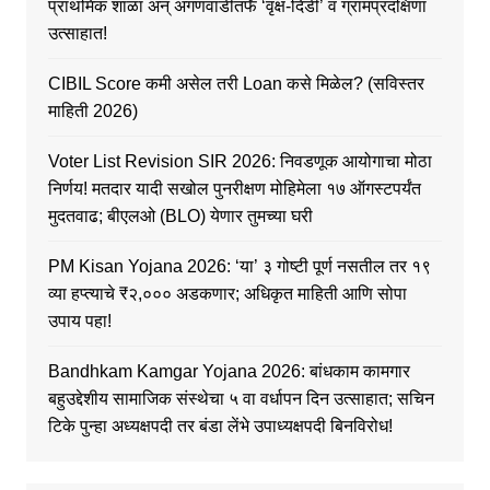
प्राथमिक शाळा अन् अंगणवाडीतर्फे ‘वृक्ष-दिंडी’ व ग्रामप्रदक्षिणा
उत्साहात!
CIBIL Score कमी असेल तरी Loan कसे मिळेल? (सविस्तर
माहिती 2026)
Voter List Revision SIR 2026: निवडणूक आयोगाचा मोठा
निर्णय! मतदार यादी सखोल पुनरीक्षण मोहिमेला १७ ऑगस्टपर्यंत
मुदतवाढ; बीएलओ (BLO) येणार तुमच्या घरी
PM Kisan Yojana 2026: ‘या’ ३ गोष्टी पूर्ण नसतील तर १९
व्या हप्त्याचे ₹२,००० अडकणार; अधिकृत माहिती आणि सोपा
उपाय पहा!
Bandhkam Kamgar Yojana 2026: बांधकाम कामगार
बहुउद्देशीय सामाजिक संस्थेचा ५ वा वर्धापन दिन उत्साहात; सचिन
टिके पुन्हा अध्यक्षपदी तर बंडा लेंभे उपाध्यक्षपदी बिनविरोध!