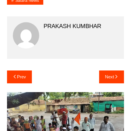
Satara News
PRAKASH KUMBHAR
Post
Prev
Next
navigation