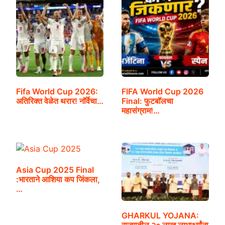
Fifa World Cup 2026:
FIFA World Cup 2026
अतिरिक्त वेळेत थरार! नॉर्वेचा…
Final: फुटबॉलचा
महासंग्राम!…
Asia Cup 2025 Final
:भारताने आशिया कप जिंकला,
…
GHARKUL YOJANA: