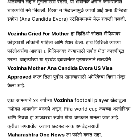
आठवणीने लहान मुलासारखा रडला, या भावनिक क्षणाने जगभरातील
चाहत्यांची मने जिंकली. व्हिसा न मिळाल्यामुळे त्याची आई अना कॅन्डिडा
इव्होरा (Ana Candida Evora) स्टेडियममध्ये येऊ शकली नव्हती.
Vozinha Cried For Mother
हा व्हिडिओ सोशल मीडियावर
कोट्यवधी लोकांनी पाहिला आणि शेअर केला. हाच व्हिडिओ त्याच्या
फॉलोअर्सचा आकडा ८ मिलियनवर नेण्यासाठी सर्वात मोठा कारणीभूत
ठरला. चाहत्यांच्या या प्रचंड दबावानंतर प्रशासनाने तातडीने
Vozinha Mother Ana Candida Evora US Visa
Approved
करत तिला पुढील सामन्यासाठी अमेरिकेचा व्हिसा मंजूर
केला आहे.
एका सामन्याने ४० वर्षांच्या
Vozinha
football player खेळाडूला
‘ग्लोबल आयकॉन’ बनवले असून, Fifa world cup कपच्या अल्गोरिदम
आणि रिचचा हा आजवरचा सर्वात मोठा चमत्कार मानला जात आहे.
क्रीडा जगतातील अशाच खळबळजनक अपडेट्ससाठी
Maharashtra One News
ला फॉलो करत राहा.