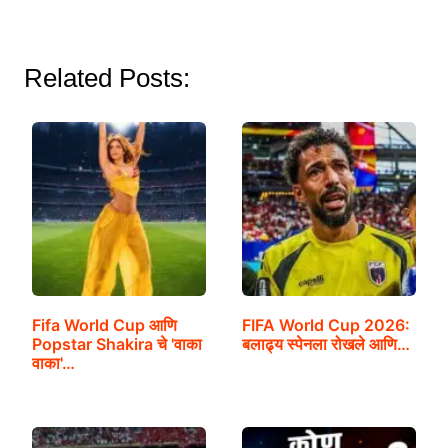
Related Posts:
Fifa World Cup आणि
FIFA World Cup 2026:
Popstar Shakira चे 'वाका
बलाढ्य स्पेनला रोखले आणि…
वाका'…