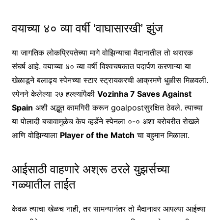
वयाच्या ४० व्या वर्षी ‘वाघासारखी’ झुंज
या जागतिक लोकप्रियतेच्या मागे वोझिन्याचा मैदानातील तो थरारक
संघर्ष आहे. वयाच्या ४० व्या वर्षी विश्वचषकात पदार्पण करणाऱ्या या
खेळाडूने बलाढ्य स्पेनच्या स्टार स्ट्रायकरची आक्रमणे धुळीस मिळवली.
स्पेनने केलेल्या २७ हल्ल्यांपैकी
Vozinha 7 Saves Against
Spain
अशी अद्भूत कामगिरी करून goalpostसुरक्षित ठेवले. त्याच्या
या पोलादी बचावामुळेच केप व्हर्डेने स्पेनला ०-० अशा बरोबरीत रोखले
आणि वोझिन्याला
Player of the Match
चा बहुमान मिळाला.
आईसाठी वाहणारे अश्रू ठरले युझर्सच्या
गळ्यातील ताईत
केवळ त्याचा खेळच नाही, तर सामन्यानंतर तो मैदानावर आपल्या आईच्या