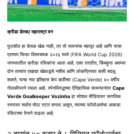
क्रीडा डेस्क/ महाराष्ट्र वन
फुटबॉल हा केवळ खेळ नाही, तर तो भावनांचा महापूर आहे आणि याचा
प्रत्यय फिफा विश्वचषक २०२६ मध्ये (FIFA World Cup 2026)
जगभरातील क्रीडा रसिकांना आला आहे. एका रात्रीत, किंबहुना अवघ्या
दोन तासांत एखाद्या खेळाडूचे नशीब आणि लोकप्रियता कशी बदलू
शकते, याचा नवा इतिहास केप व्हर्डेच्या (Cape Verde) ४० वर्षीय
गोलकीपरने रचला आहे. स्पेनविरुद्धच्या ऐतिहासिक सामन्यानंतर
Cape
Verde Goalkeeper Vozinha
हा सोशल मीडियावर जागतिक
स्तरावर सर्वात मोठा स्टार बनला असून, त्याच्या फॉलोअर्सचा आकडा
रॉकेटच्या वेगाने वाढला आहे.
२ तासांत ५० हजार ते ८ मिलियन फॉलोअर्सचा