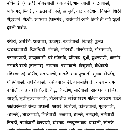
बोधेवाडी (भाडळे), बोबडेवाडी, भक्तवडी, भाकरवाडी, भाटमवाडी,
भावेनगर, भिवडी, राऊतवाडी, रुई, ल्हासुर्णे, वाठार स्टेशन, विखळे, शिरंबे,
शेंदुरजणे, शेल्टी, सायगाव (धामणेर), हासेवाडी आणि हिवरे ही गावे खुली
झाली आहेत.
अंधेरी, अपशिंगे, आसगाव, कठापूर, कवडेवाडी, किन्हई, कुमठे,
खडखडवाडी, खिरखिंडी, चंचळी, चांदवडी, चोरगेवाडी, चौधरवाडी,
जगतापवाडी, तांदूळवाडी, दरे तर्फतांब, दहिगाव, दुधी, दुधनवाडी, धामणेर,
नलवडे वाडी (तारगाव), नायगाव, पवारवाडी, बिचुकले, बोधेवाडी
(चिमणगाव), बोरीव, भंडारमाची, भाडळे, मध्वापुरवाडी, मुगाव, मोरर्वेद,
मोहितेवाडी, रामोशीवाडी, रिकीबदारवाडी, वाघजाईवाडी, तडवळे संमत
वाघोली, वाठार (किरोली), वेळू, शिरढोण, साठेवाडी, सायगाव (एकंबे),
सासुर्वे, सुर्तीसुलतानवाडी, होलेवाडीत सर्वसाधारण महिला आरक्षण पडले
आहेतअंबवडे संमत वाघोली, आसरे, किरोली, कोंबडवाडी, गुजरवाडी,
(टकले), घाडगेबाडी, चिलेवाडी, जळगाव, टकले, नागझरी, नागेवाडी,
निगडी, न्हाळेवाडी बेलेवाडी, चोरगाव, रणदुल्लाबाद, वाघोली, सोनके