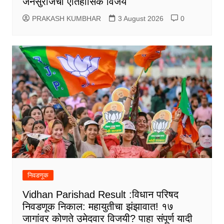
जनसुराजचा ऐतिहासिक विजय
PRAKASH KUMBHAR
3 August 2026
0
निवडणूक
Vidhan Parishad Result :विधान परिषद
निवडणूक निकाल: महायुतीचा झंझावात! १७
जागांवर कोणते उमेदवार विजयी? पाहा संपूर्ण यादी