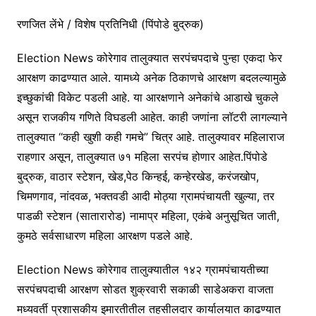
रणजित लेंभे / विशेष प्रतिनिधी (पिंपोडे बुद्रुक)
Election News कोरेगाव तालुक्यात सरपंचपदाचे पुन्हा एकदा फेर
आरक्षण काढण्यात आले. यामध्ये अनेक ठिकाणचे आरक्षण बदलल्यामुळे
इच्छुकांची विकेट पडली आहे. या आरक्षणाने अनेकांचे आडाखे चुकले
असून राजकीय गणिते विघडली आहेत. काही जणांना लॉटरी लागल्याने
तालुक्यात “कही खुशी कही गमचे” चित्र आहे. तालुक्यावर महिलाराज
राहणार असून, तालुक्यात ७१ महिला सरपंच होणार आहेत.पिंपोडे
बुद्रुक, वाठार स्टेशन, खेड,पेठ किन्हई, कन्हेरखेड, करंजखोप,
चिमणगाव, नांदवळ, भक्तवडी आदी मोठ्या ग्रामपंचायती खुल्या, तर
पाडळी स्टेशन (सातारारोड) नामाप्र महिला, एकंबे अनुसूचित जाती,
कुमठे सर्वसाधारण महिला आरक्षण पडले आहे.
Election News कोरेगाव तालुक्यातील १४२ ग्रामपंचायतीच्या
सरपंचपदाची आरक्षण सोडत शुक्रवारी सकाळी साडेअकरा वाजता
मध्यवर्ती प्रशासकीय इमारतीतील तहसीलदार कार्यालयात काढण्यात