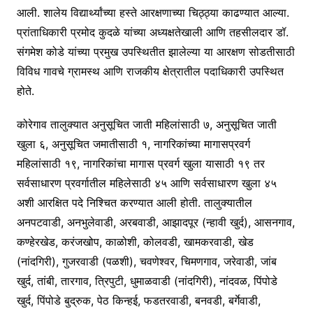
आली. शालेय विद्यार्थ्यांच्या हस्ते आरक्षणाच्या चिठ्ठ्या काढण्यात आल्या.
प्रांताधिकारी प्रमोद कुदळे यांच्या अध्यक्षतेखाली आणि तहसीलदार डॉ.
संगमेश कोडे यांच्या प्रमुख उपस्थितीत झालेल्या या आरक्षण सोडतीसाठी
विविध गावचे ग्रामस्थ आणि राजकीय क्षेत्रातील पदाधिकारी उपस्थित
होते.
कोरेगाव तालुक्यात अनुसूचित जाती महिलांसाठी ७, अनुसूचित जाती
खुला ६, अनुसूचित जमातीसाठी १, नागरिकांच्या मागासप्रवर्ग
महिलांसाठी १९, नागरिकांचा मागास प्रवर्ग खुला यासाठी १९ तर
सर्वसाधारण प्रवर्गातील महिलेसाठी ४५ आणि सर्वसाधारण खुला ४५
अशी आरक्षित पदे निश्चित करण्यात आली होती. तालुक्यातील
अनपटवाडी, अनभुलेवाडी, अरबवाडी, आझादपूर (न्हावी खुर्द), आसनगाव,
कण्हेरखेड, करंजखोप, काळोशी, कोलवडी, खामकरवाडी, खेड
(नांदगिरी), गुजरवाडी (पळशी), चवणेश्वर, चिमणगाव, जरेवाडी, जांब
खुर्द, तांबी, तारगाव, त्रिपुटी, धुमाळवाडी (नांदगिरी), नांदवळ, पिंपोडे
खुर्द, पिंपोडे बुद्रुक, पेठ किन्हई, फडतरवाडी, बनवडी, बर्गेवाडी,