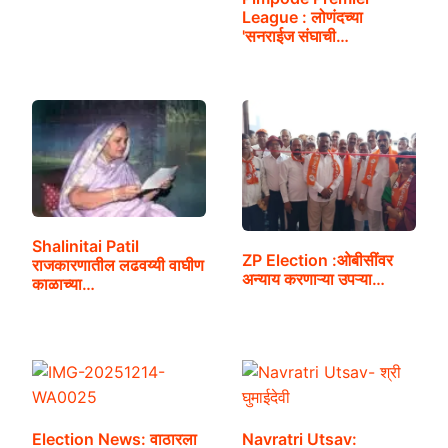
League : लोणंदच्या
'सनराईज संघाची…
Shalinitai Patil
ZP Election :ओबीसींवर
राजकारणातील लढवय्यी वाघीण
अन्याय करणाऱ्या उपऱ्या…
काळाच्या…
Election News: वाठारला
Navratri Utsav: