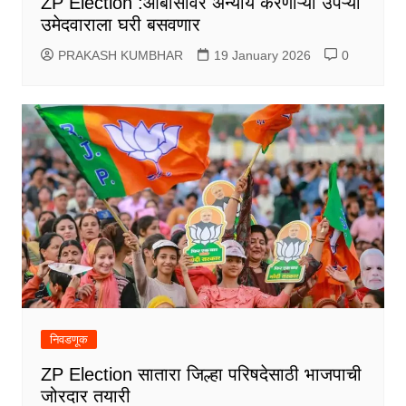
ZP Election :ओबीसींवर अन्याय करणाऱ्या उपऱ्या
उमेदवाराला घरी बसवणार
PRAKASH KUMBHAR
19 January 2026
0
निवडणूक
ZP Election सातारा जिल्हा परिषदेसाठी भाजपाची
जोरदार तयारी