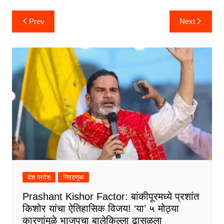
Post
Prev
Next
navigation
देश प्रदेश
निवडणूक
Prashant Kishor Factor: बांकीपूरमध्ये प्रशांत
किशोर यांचा ऐतिहासिक विजय! ‘या’ ५ मोठ्या
कारणांमुळे भाजपचा बालेकिल्ला ढासळला