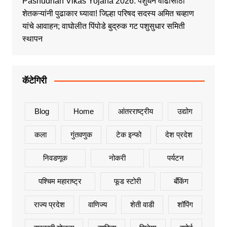
Pashudhan Vikas Yojana 2026: पशुधन वाढीसाठी
शेतकऱ्यांनी पुढाकार घ्यावा! जिल्हा परिषद सदस्य अमित चव्हाण
यांचे आवाहन; वाघोलीत पिंपोडे बुद्रुक गट पशुसुधार समिती
स्थापन
कॅटेगिरी
Blog
Home
आंतरराष्ट्रीय
उद्योग
कला
गुंतवणुक
टेक इन्फो
देश प्रदेश
निवडणूक
नोकरी
पर्यटन
पश्चिम महाराष्ट्र
फूड स्टोरी
बँकिंग
राज्य प्रदेश
वाणिज्य
शेती वाडी
शॉपिंग