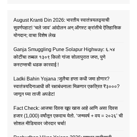
August Kranti Din 2026: भारतीय स्वातंत्र्यलढ्याची
सुवर्णपहाट! ‘चले जाव’ आंदोलन अन् ऑगस्ट क्रांतीचे ऐतिहासिक
योगदान; वाचा विशेष लेख
Ganja Smuggling Pune Solapur Highway: ६.५४
कोटींचा तब्बल १३०९ किलो गांजा सोलापुरात जप्त, पुणे
कस्टम्सची धडक कारवाई !
Ladki Bahin Yojana :जुलैचा हप्ता कधी जमा होणार?
स्वातंत्र्यदिनाआधी की रक्षाबंधनाला मिळणार एकत्रित ₹३०००?
जाणून घ्या ताजी अपडेट!
Fact Check: आजचा दिवस खूप खास आहे आणि असा दिवस
हजार (1,000) वर्षांतून एकदाच येतो. ‘जन्मवर्ष + वय = २०२६’ ची
सोशल मीडियावर जोरदार चर्चा!