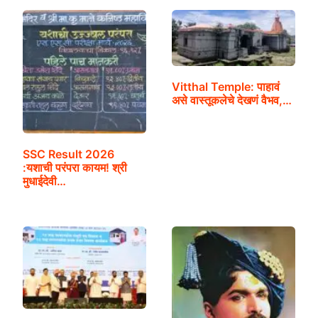
Vitthal Temple: पाहावं
असे वास्तूकलेचे देखणं वैभव,…
SSC Result 2026
:यशाची परंपरा कायम! श्री
मुधाईदेवी…