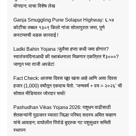
योगदान; वाचा विशेष लेख
Ganja Smuggling Pune Solapur Highway: ६.५४
कोटींचा तब्बल १३०९ किलो गांजा सोलापुरात जप्त, पुणे
कस्टम्सची धडक कारवाई !
Ladki Bahin Yojana :जुलैचा हप्ता कधी जमा होणार?
स्वातंत्र्यदिनाआधी की रक्षाबंधनाला मिळणार एकत्रित ₹३०००?
जाणून घ्या ताजी अपडेट!
Fact Check: आजचा दिवस खूप खास आहे आणि असा दिवस
हजार (1,000) वर्षांतून एकदाच येतो. ‘जन्मवर्ष + वय = २०२६’ ची
सोशल मीडियावर जोरदार चर्चा!
Pashudhan Vikas Yojana 2026: पशुधन वाढीसाठी
शेतकऱ्यांनी पुढाकार घ्यावा! जिल्हा परिषद सदस्य अमित चव्हाण
यांचे आवाहन; वाघोलीत पिंपोडे बुद्रुक गट पशुसुधार समिती
स्थापन