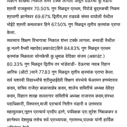
विज्ञान शाखेचा निकाल शंभर टक्के लागला असून देऊरची कु.भंडारी
श्रुती राजकुमार 70.50% गुण मिळवून प्रथम, पिंपोडे बुद्रुकची निकम
श्रावणी ज्ञानेश्वर 69.67% द्वितीय,तर तडवळे संमत वाघोली येथील
भोईटे श्रुती कमलाकर हिने 67.50% गुण मिळवून तृतीय क्रमांक प्राप्त
केला.
व्यवसाय शिक्षण विभागाचा निकाल शंभर टक्के लागला. बनवडी येथील
कु.नलगे वैभवी महादेव(अकाउंट)हिने 84.83% गुण मिळवून प्रथम
क्रमांक मिळवला सोनकेची कु.धुमाळ वेदिका संजय (अकाउंट )
80.33% गुण मिळवून द्वितीय तर भांडेवाडी- देऊरचा नवाब रिहान
आरिफ (ऑटो )याने 77.83 गुण मिळवून तृतीय क्रमांक प्राप्त केला.
सर्व यशस्वी विद्यार्थ्यांचे श्रीमुधाईदेवी शिक्षण संस्थेचे चेअरमन हणमंतराव
कदम, सचिव राजेंद्र बाळासाहेब कदम, शालेय समितीचे अध्यक्ष देवेंद्र
कदम, विज्ञान शाखा सल्लागार समितीचे अध्यक्ष राजाराम कदम,संस्था
पदाधिकारी, विश्वस्त,माजी प्राचार्य नितीन भंडारी व उत्तमराव
महामुलकर,नूतन प्राचार्य प्रदीप ढाणे, पर्यवेक्षक प्रा.सुरेश निंबाळकर व
ज्ञानेश्वर देशमुख तसेच सर्व प्राध्यापक, ग्रामस्थ,पालक यांनी हार्दिक