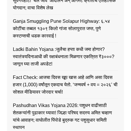
सुवर्णपहाट! ‘चले जाव’ आंदोलन अन् ऑगस्ट क्रांतीचे ऐतिहासिक
योगदान; वाचा विशेष लेख
Ganja Smuggling Pune Solapur Highway: ६.५४
कोटींचा तब्बल १३०९ किलो गांजा सोलापुरात जप्त, पुणे
कस्टम्सची धडक कारवाई !
Ladki Bahin Yojana :जुलैचा हप्ता कधी जमा होणार?
स्वातंत्र्यदिनाआधी की रक्षाबंधनाला मिळणार एकत्रित ₹३०००?
जाणून घ्या ताजी अपडेट!
Fact Check: आजचा दिवस खूप खास आहे आणि असा दिवस
हजार (1,000) वर्षांतून एकदाच येतो. ‘जन्मवर्ष + वय = २०२६’ ची
सोशल मीडियावर जोरदार चर्चा!
Pashudhan Vikas Yojana 2026: पशुधन वाढीसाठी
शेतकऱ्यांनी पुढाकार घ्यावा! जिल्हा परिषद सदस्य अमित चव्हाण
यांचे आवाहन; वाघोलीत पिंपोडे बुद्रुक गट पशुसुधार समिती
स्थापन