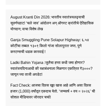
August Kranti Din 2026: भारतीय स्वातंत्र्यलढ्याची
सुवर्णपहाट! ‘चले जाव’ आंदोलन अन् ऑगस्ट क्रांतीचे ऐतिहासिक
योगदान; वाचा विशेष लेख
Ganja Smuggling Pune Solapur Highway: ६.५४
कोटींचा तब्बल १३०९ किलो गांजा सोलापुरात जप्त, पुणे
कस्टम्सची धडक कारवाई !
Ladki Bahin Yojana :जुलैचा हप्ता कधी जमा होणार?
स्वातंत्र्यदिनाआधी की रक्षाबंधनाला मिळणार एकत्रित ₹३०००?
जाणून घ्या ताजी अपडेट!
Fact Check: आजचा दिवस खूप खास आहे आणि असा दिवस
हजार (1,000) वर्षांतून एकदाच येतो. ‘जन्मवर्ष + वय = २०२६’ ची
सोशल मीडियावर जोरदार चर्चा!