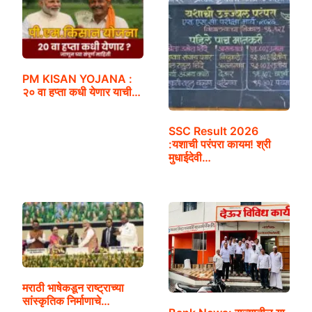
PM KISAN YOJANA :
२० वा हप्ता कधी येणार याची…
SSC Result 2026
:यशाची परंपरा कायम! श्री
मुधाईदेवी…
मराठी भाषेकडून राष्ट्राच्या
सांस्कृतिक निर्माणाचे…