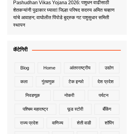
Pashudhan Vikas Yojana 2026: पशुधन वाढीसाठी
शेतकऱ्यांनी पुढाकार घ्यावा! जिल्हा परिषद सदस्य अमित चव्हाण
यांचे आवाहन; वाघोलीत पिंपोडे बुद्रुक गट पशुसुधार समिती
स्थापन
कॅटेगिरी
Blog
Home
आंतरराष्ट्रीय
उद्योग
कला
गुंतवणुक
टेक इन्फो
देश प्रदेश
निवडणूक
नोकरी
पर्यटन
पश्चिम महाराष्ट्र
फूड स्टोरी
बँकिंग
राज्य प्रदेश
वाणिज्य
शेती वाडी
शॉपिंग