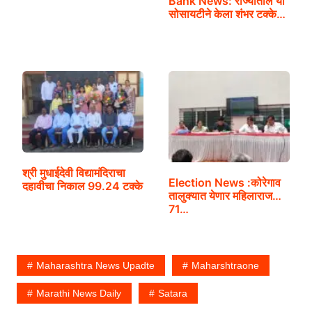
Bank News: राज्यातील या
सोसायटीने केला शंभर टक्के…
श्री मुधाईदेवी विद्यामंदिराचा
Election News :कोरेगाव
दहावीचा निकाल 99.24 टक्के
तालुक्यात येणार महिलाराज…
71…
Maharashtra News Upadte
Maharshtraone
Marathi News Daily
Satara