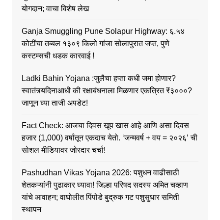
योगदान; वाचा विशेष लेख
Ganja Smuggling Pune Solapur Highway: ६.५४
कोटींचा तब्बल १३०९ किलो गांजा सोलापुरात जप्त, पुणे
कस्टम्सची धडक कारवाई !
Ladki Bahin Yojana :जुलैचा हप्ता कधी जमा होणार?
स्वातंत्र्यदिनाआधी की रक्षाबंधनाला मिळणार एकत्रित ₹३०००?
जाणून घ्या ताजी अपडेट!
Fact Check: आजचा दिवस खूप खास आहे आणि असा दिवस
हजार (1,000) वर्षांतून एकदाच येतो. ‘जन्मवर्ष + वय = २०२६’ ची
सोशल मीडियावर जोरदार चर्चा!
Pashudhan Vikas Yojana 2026: पशुधन वाढीसाठी
शेतकऱ्यांनी पुढाकार घ्यावा! जिल्हा परिषद सदस्य अमित चव्हाण
यांचे आवाहन; वाघोलीत पिंपोडे बुद्रुक गट पशुसुधार समिती
स्थापन