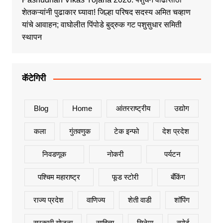
शेतकऱ्यांनी पुढाकार घ्यावा! जिल्हा परिषद सदस्य अमित चव्हाण
यांचे आवाहन; वाघोलीत पिंपोडे बुद्रुक गट पशुसुधार समिती
स्थापन
कॅटेगिरी
Blog
Home
आंतरराष्ट्रीय
उद्योग
कला
गुंतवणुक
टेक इन्फो
देश प्रदेश
निवडणूक
नोकरी
पर्यटन
पश्चिम महाराष्ट्र
फूड स्टोरी
बँकिंग
राज्य प्रदेश
वाणिज्य
शेती वाडी
शॉपिंग
सरकारी योजना
साहित्य
सिनेमा
स्पोर्ट