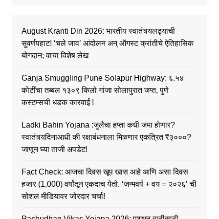
August Kranti Din 2026: भारतीय स्वातंत्र्यलढ्याची
सुवर्णपहाट! ‘चले जाव’ आंदोलन अन् ऑगस्ट क्रांतीचे ऐतिहासिक
योगदान; वाचा विशेष लेख
Ganja Smuggling Pune Solapur Highway: ६.५४
कोटींचा तब्बल १३०९ किलो गांजा सोलापुरात जप्त, पुणे
कस्टम्सची धडक कारवाई !
Ladki Bahin Yojana :जुलैचा हप्ता कधी जमा होणार?
स्वातंत्र्यदिनाआधी की रक्षाबंधनाला मिळणार एकत्रित ₹३०००?
जाणून घ्या ताजी अपडेट!
Fact Check: आजचा दिवस खूप खास आहे आणि असा दिवस
हजार (1,000) वर्षांतून एकदाच येतो. ‘जन्मवर्ष + वय = २०२६’ ची
सोशल मीडियावर जोरदार चर्चा!
Pashudhan Vikas Yojana 2026: पशुधन वाढीसाठी