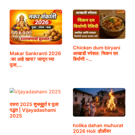
Chicken dum biryani
Makar Sankranti 2026
आखाडी स्पेशल: चिकन दम
:का आहे खास? जाणून घ्या
बिर्याणी –…
पूजा,…
दसरा 2025 शुभमुहूर्त व पूजा
पद्धत | Vijayadashami
2025
holika dahan muhurat
2026 Holi :होळीवर