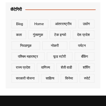
कॅटेगिरी
Blog
Home
आंतरराष्ट्रीय
उद्योग
कला
गुंतवणुक
टेक इन्फो
देश प्रदेश
निवडणूक
नोकरी
पर्यटन
पश्चिम महाराष्ट्र
फूड स्टोरी
बँकिंग
राज्य प्रदेश
वाणिज्य
शेती वाडी
शॉपिंग
सरकारी योजना
साहित्य
सिनेमा
स्पोर्ट