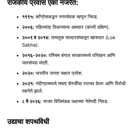
राजकीय प्रवास एका नजरेत:
१९९५:
काँग्रेसकडून नगरसेवक म्हणून निवड.
२००६:
पहिल्यांदा विधानसभा आमदार (कांथी दक्षिण).
२००९ व २०१४:
तामलुक मतदारसंघातून खासदार (Lok
Sabha).
२०१६-२०२०:
पश्चिम बंगाल सरकारमध्ये परिवहन आणि
जलसंपदा मंत्री.
२०२०:
भारतीय जनता पक्षात प्रवेश.
२०२१:
नंदीग्राममध्ये ममता बॅनर्जींचा पराभव केला आणि विरोधी
पक्षनेते झाले.
८ मे २०२६:
भाजप विधिमंडळ पक्षाच्या नेतेपदी निवड.
उद्याचा शपथविधी