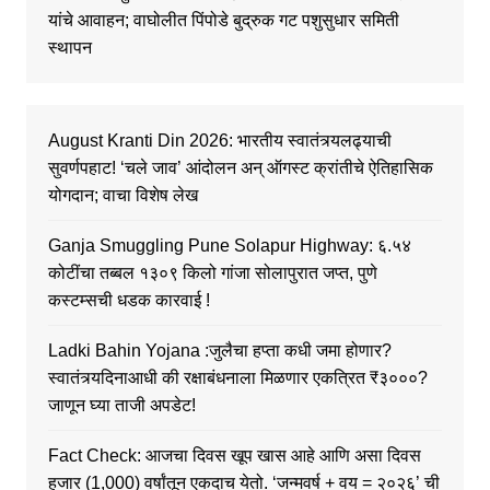
यांचे आवाहन; वाघोलीत पिंपोडे बुद्रुक गट पशुसुधार समिती
स्थापन
August Kranti Din 2026: भारतीय स्वातंत्र्यलढ्याची
सुवर्णपहाट! ‘चले जाव’ आंदोलन अन् ऑगस्ट क्रांतीचे ऐतिहासिक
योगदान; वाचा विशेष लेख
Ganja Smuggling Pune Solapur Highway: ६.५४
कोटींचा तब्बल १३०९ किलो गांजा सोलापुरात जप्त, पुणे
कस्टम्सची धडक कारवाई !
Ladki Bahin Yojana :जुलैचा हप्ता कधी जमा होणार?
स्वातंत्र्यदिनाआधी की रक्षाबंधनाला मिळणार एकत्रित ₹३०००?
जाणून घ्या ताजी अपडेट!
Fact Check: आजचा दिवस खूप खास आहे आणि असा दिवस
हजार (1,000) वर्षांतून एकदाच येतो. ‘जन्मवर्ष + वय = २०२६’ ची