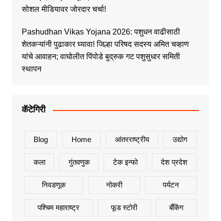
सोशल मीडियावर जोरदार चर्चा!
Pashudhan Vikas Yojana 2026: पशुधन वाढीसाठी
शेतकऱ्यांनी पुढाकार घ्यावा! जिल्हा परिषद सदस्य अमित चव्हाण
यांचे आवाहन; वाघोलीत पिंपोडे बुद्रुक गट पशुसुधार समिती
स्थापन
कॅटेगिरी
Blog
Home
आंतरराष्ट्रीय
उद्योग
कला
गुंतवणुक
टेक इन्फो
देश प्रदेश
निवडणूक
नोकरी
पर्यटन
पश्चिम महाराष्ट्र
फूड स्टोरी
बँकिंग