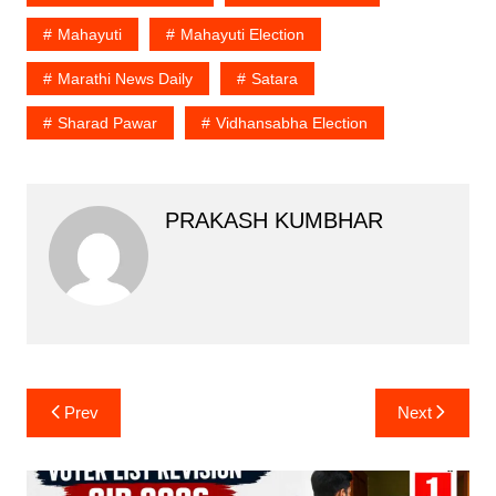
Mahayuti
Mahayuti Election
Marathi News Daily
Satara
Sharad Pawar
Vidhansabha Election
PRAKASH KUMBHAR
Post
Prev
Next
navigation