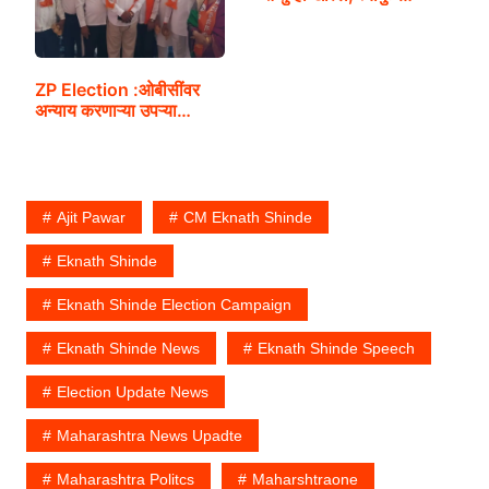
ZP Election :ओबीसींवर
अन्याय करणाऱ्या उपऱ्या…
Ajit Pawar
CM Eknath Shinde
Eknath Shinde
Eknath Shinde Election Campaign
Eknath Shinde News
Eknath Shinde Speech
Election Update News
Maharashtra News Upadte
Maharashtra Politcs
Maharshtraone