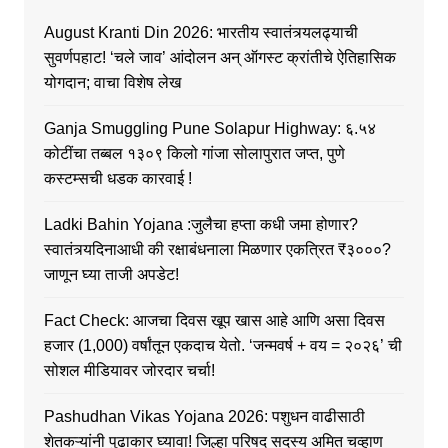
August Kranti Din 2026: भारतीय स्वातंत्र्यलढ्याची
सुवर्णपहाट! ‘चले जाव’ आंदोलन अन् ऑगस्ट क्रांतीचे ऐतिहासिक
योगदान; वाचा विशेष लेख
Ganja Smuggling Pune Solapur Highway: ६.५४
कोटींचा तब्बल १३०९ किलो गांजा सोलापुरात जप्त, पुणे
कस्टम्सची धडक कारवाई !
Ladki Bahin Yojana :जुलैचा हप्ता कधी जमा होणार?
स्वातंत्र्यदिनाआधी की रक्षाबंधनाला मिळणार एकत्रित ₹३०००?
जाणून घ्या ताजी अपडेट!
Fact Check: आजचा दिवस खूप खास आहे आणि असा दिवस
हजार (1,000) वर्षांतून एकदाच येतो. ‘जन्मवर्ष + वय = २०२६’ ची
सोशल मीडियावर जोरदार चर्चा!
Pashudhan Vikas Yojana 2026: पशुधन वाढीसाठी
शेतकऱ्यांनी पुढाकार घ्यावा! जिल्हा परिषद सदस्य अमित चव्हाण