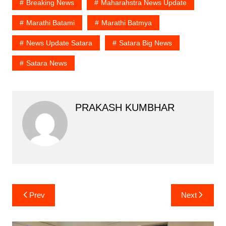
Breaking News
Maharahstra News Update
Marathi Batami
Marathi Batmya
News Update Satara
Satara Big News
Satara News
PRAKASH KUMBHAR
Post
Prev
Next
navigation