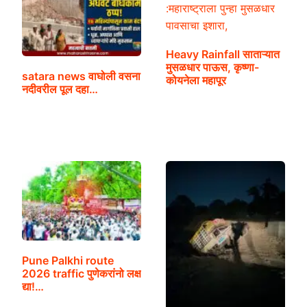
Heavy Rainfall साताऱ्यात
मुसळधार पाऊस, कृष्णा-
satara news वाघोली वसना
कोयनेला महापूर
नदीवरील पूल दहा…
Pune Palkhi route
2026 traffic पुणेकरांनो लक्ष
द्या!…