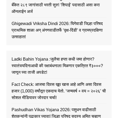
बँकेत २८९ जागांसाठी भरती सुरु! ‘शिपाई’ पदासाठी असा करा
ऑनलाईन अर्ज
Ghigewadi Vriksha Dindi 2026: घिगेवाडी जिल्हा परिषद
प्राथमिक शाळा अन् अंगणवाडीतर्फे ‘वृक्ष-दिंडी’ व ग्रामप्रदक्षिणा
उत्साहात!
Ladki Bahin Yojana :जुलैचा हप्ता कधी जमा होणार?
स्वातंत्र्यदिनाआधी की रक्षाबंधनाला मिळणार एकत्रित ₹३०००?
जाणून घ्या ताजी अपडेट!
Fact Check: आजचा दिवस खूप खास आहे आणि असा दिवस
हजार (1,000) वर्षांतून एकदाच येतो. ‘जन्मवर्ष + वय = २०२६’ ची
सोशल मीडियावर जोरदार चर्चा!
Pashudhan Vikas Yojana 2026: पशुधन वाढीसाठी
शेतकऱ्यांनी पुढाकार घ्यावा! जिल्हा परिषद सदस्य अमित चव्हाण