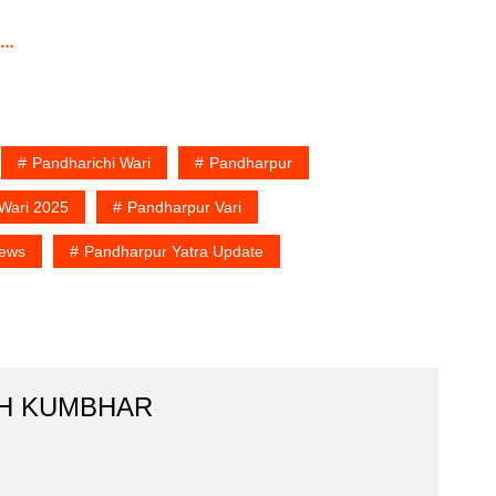
v
Pandharichi Wari
Pandharpur
 Wari 2025
Pandharpur Vari
News
Pandharpur Yatra Update
H KUMBHAR