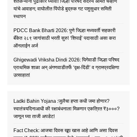
शेतकऱ्यांनी पुढाकार घ्यावा! जिल्हा परिषद सदस्य अमित चव्हाण
यांचे आवाहन; वाघोलीत पिंपोडे बुद्रुक गट पशुसुधार समिती
स्थापन
PDCC Bank Bharti 2026: पुणे जिल्हा मध्यवर्ती सहकारी
बँकेत २८९ जागांसाठी भरती सुरु! ‘शिपाई’ पदासाठी असा करा
ऑनलाईन अर्ज
Ghigewadi Vriksha Dindi 2026: घिगेवाडी जिल्हा परिषद
प्राथमिक शाळा अन् अंगणवाडीतर्फे ‘वृक्ष-दिंडी’ व ग्रामप्रदक्षिणा
उत्साहात!
Ladki Bahin Yojana :जुलैचा हप्ता कधी जमा होणार?
स्वातंत्र्यदिनाआधी की रक्षाबंधनाला मिळणार एकत्रित ₹३०००?
जाणून घ्या ताजी अपडेट!
Fact Check: आजचा दिवस खूप खास आहे आणि असा दिवस