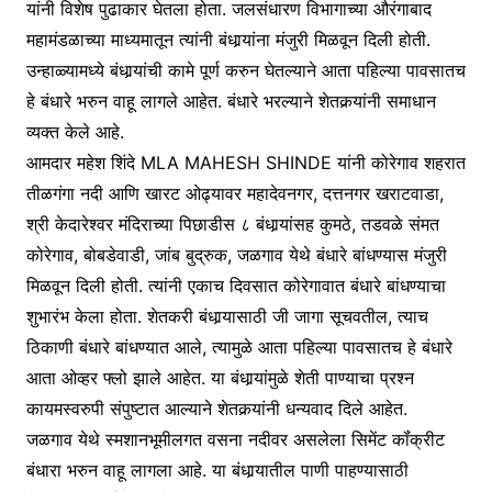
यांनी विशेष पुढाकार घेतला होता. जलसंधारण विभागाच्या औरंगाबाद
महामंडळाच्या माध्यमातून त्यांनी बंधार्‍यांना मंजुरी मिळवून दिली होती.
उन्हाळ्यामध्ये बंधार्‍यांची कामे पूर्ण करुन घेतल्याने आता पहिल्या पावसातच
हे बंधारे भरुन वाहू लागले आहेत. बंधारे भरल्याने शेतकर्‍यांनी समाधान
व्यक्त केले आहे.
आमदार महेश शिंदे MLA MAHESH SHINDE यांनी कोरेगाव शहरात
तीळगंगा नदी आणि खारट ओढ्यावर महादेवनगर, दत्तनगर खराटवाडा,
श्री केदारेश्वर मंदिराच्या पिछाडीस ८ बंधार्‍यांसह कुमठे, तडवळे संमत
कोरेगाव, बोबडेवाडी, जांब बुद्रुक, जळगाव येथे बंधारे बांधण्यास मंजुरी
मिळवून दिली होती. त्यांनी एकाच दिवसात कोरेगावात बंधारे बांधण्याचा
शुभारंभ केला होता. शेतकरी बंधार्‍यासाठी जी जागा सूचवतील, त्याच
ठिकाणी बंधारे बांधण्यात आले, त्यामुळे आता पहिल्या पावसातच हे बंधारे
आता ओव्हर फ्लो झाले आहेत. या बंधार्‍यांमुळे शेती पाण्याचा प्रश्‍न
कायमस्वरुपी संपुष्टात आल्याने शेतकर्‍यांनी धन्यवाद दिले आहेत.
जळगाव येथे स्मशानभूमीलगत वसना नदीवर असलेला सिमेंट कॉंक्रीट
बंधारा भरुन वाहू लागला आहे. या बंधार्‍यातील पाणी पाहण्यासाठी