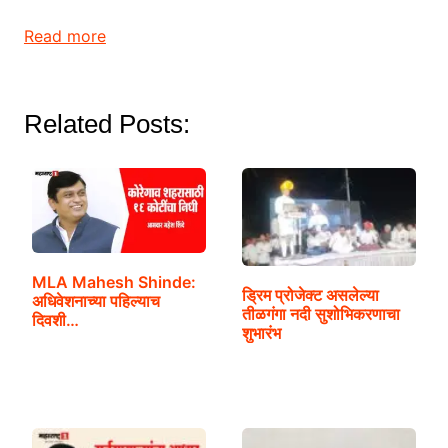
:
Read more
SATARA:
कोरेगाव
शहरासह
Related Posts:
लगतची
गावे
झाली
पाणीदार
MLA Mahesh Shinde:
ड्रिम प्रोजेक्ट असलेल्या
अधिवेशनाच्या पहिल्याच
तीळगंगा नदी सुशोभिकरणाचा
दिवशी…
शुभारंभ