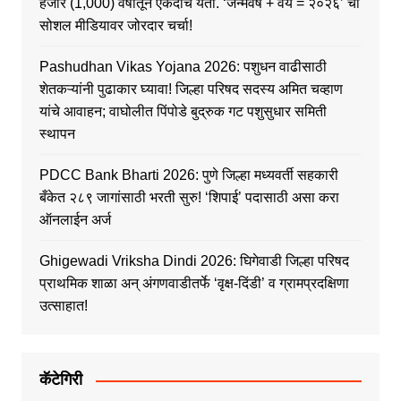
हजार (1,000) वर्षांतून एकदाच येतो. ‘जन्मवर्ष + वय = २०२६’ ची
सोशल मीडियावर जोरदार चर्चा!
Pashudhan Vikas Yojana 2026: पशुधन वाढीसाठी
शेतकऱ्यांनी पुढाकार घ्यावा! जिल्हा परिषद सदस्य अमित चव्हाण
यांचे आवाहन; वाघोलीत पिंपोडे बुद्रुक गट पशुसुधार समिती
स्थापन
PDCC Bank Bharti 2026: पुणे जिल्हा मध्यवर्ती सहकारी
बँकेत २८९ जागांसाठी भरती सुरु! ‘शिपाई’ पदासाठी असा करा
ऑनलाईन अर्ज
Ghigewadi Vriksha Dindi 2026: घिगेवाडी जिल्हा परिषद
प्राथमिक शाळा अन् अंगणवाडीतर्फे ‘वृक्ष-दिंडी’ व ग्रामप्रदक्षिणा
उत्साहात!
कॅटेगिरी