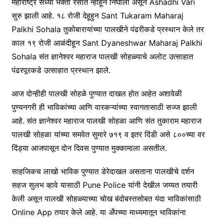
महाराष्ट्र सध्या भक्ती रसात न्हाहून निघाला असून Ashadhi Vari
सुरु झाली आहे. १८ रोजी देहूहुन Sant Tukaram Maharaj
Palkhi Sohala तुकोबारायांच्या पालखीने पंढरीकडे प्रस्थान केले तर
काल १९ रोजी आळंदीहून Sant Dyaneshwar Maharaj Palkhi
Sohala संत ज्ञानेश्वर महाराज पालखी सोहळ्याचे अलोट उत्साहात
पंढरपूरकडे उत्साहात प्रस्थान झाले.
आज दोन्हीही पालखी सोहळे पुण्यात दाखल होत आहेत अशावेळी
पुण्यनगरी ही भाविकांच्या आणि वारकऱ्यांच्या स्वागतासाठी सज्ज झाली
आहे. संत ज्ञानेश्वर महाराज पालखी सोहळा आणि संत तुकाराम महाराज
पालखी सोहळा यांच्या समवेत सुमारे ७१९ व इतर दिंडी असे ८००च्या वर
दिंड्या आजपासून दोन दिवस पुण्यात मुक्कामाला असतील.
साहजिकच लाखो भाविक पुण्यात डेरेदाखल असताना पालखीचे दर्शन
सहज सुलभ व्हावे यासाठी Pune Police यांनी देखील जय्यत तयारी
केली असून पालखी सोहळ्याच्या चोख बंदोबस्तसोबत यंदा भाविकांसाठी
Online App तयार केले आहे. या अँपच्या माध्यमातून भाविकांना