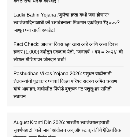
कस्टम्सची धडक कारवाई !
Ladki Bahin Yojana :जुलैचा हप्ता कधी जमा होणार?
स्वातंत्र्यदिनाआधी की रक्षाबंधनाला मिळणार एकत्रित ₹३०००?
जाणून घ्या ताजी अपडेट!
Fact Check: आजचा दिवस खूप खास आहे आणि असा दिवस
हजार (1,000) वर्षांतून एकदाच येतो. ‘जन्मवर्ष + वय = २०२६’ ची
सोशल मीडियावर जोरदार चर्चा!
Pashudhan Vikas Yojana 2026: पशुधन वाढीसाठी
शेतकऱ्यांनी पुढाकार घ्यावा! जिल्हा परिषद सदस्य अमित चव्हाण
यांचे आवाहन; वाघोलीत पिंपोडे बुद्रुक गट पशुसुधार समिती
स्थापन
August Kranti Din 2026: भारतीय स्वातंत्र्यलढ्याची
सुवर्णपहाट! ‘चले जाव’ आंदोलन अन् ऑगस्ट क्रांतीचे ऐतिहासिक