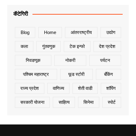
कॅटेगिरी
Blog
Home
आंतरराष्ट्रीय
उद्योग
कला
गुंतवणुक
टेक इन्फो
देश प्रदेश
निवडणूक
नोकरी
पर्यटन
पश्चिम महाराष्ट्र
फूड स्टोरी
बँकिंग
राज्य प्रदेश
वाणिज्य
शेती वाडी
शॉपिंग
सरकारी योजना
साहित्य
सिनेमा
स्पोर्ट