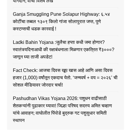
योगदान; वाचा विशेष लेख
Ganja Smuggling Pune Solapur Highway: ६.५४
कोटींचा तब्बल १३०९ किलो गांजा सोलापुरात जप्त, पुणे
कस्टम्सची धडक कारवाई !
Ladki Bahin Yojana :जुलैचा हप्ता कधी जमा होणार?
स्वातंत्र्यदिनाआधी की रक्षाबंधनाला मिळणार एकत्रित ₹३०००?
जाणून घ्या ताजी अपडेट!
Fact Check: आजचा दिवस खूप खास आहे आणि असा दिवस
हजार (1,000) वर्षांतून एकदाच येतो. ‘जन्मवर्ष + वय = २०२६’ ची
सोशल मीडियावर जोरदार चर्चा!
Pashudhan Vikas Yojana 2026: पशुधन वाढीसाठी
शेतकऱ्यांनी पुढाकार घ्यावा! जिल्हा परिषद सदस्य अमित चव्हाण
यांचे आवाहन; वाघोलीत पिंपोडे बुद्रुक गट पशुसुधार समिती
स्थापन