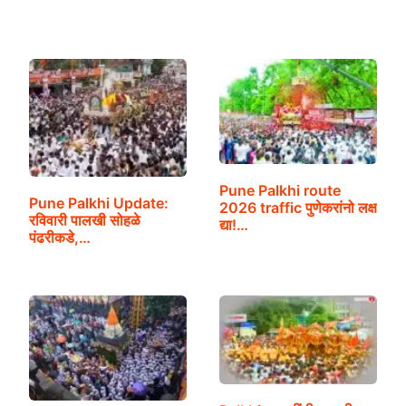
Pune Palkhi route
Pune Palkhi Update:
2026 traffic पुणेकरांनो लक्ष
रविवारी पालखी सोहळे
द्या!…
पंढरीकडे,…