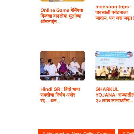
monsoon trips-
Online Game गेमिंगचा
पावसाळी पर्यटनाला
विळखा वाढतोय! मुलांच्या
जाताय, पण जरा जपून 
ऑनलाईन…
Hindi GR : हिंदी भाषा
GHARKUL
सक्तीचा निर्णय अखेर
YOJANA: राज्याती
रद्द... अन…
२० लाख लाभार्थ्यांना
घरकुल मंजूरी
Maharashtra News Online Games
Onl