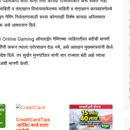
कारणे पडताळणी केली मात्र तसा कायदा राज्यसरकार करू शकत नाही
िती व तंत्रज्ञान विभागामार्फतच्या माहिती व तंत्रज्ञान कायद्यांतर्गतचे
न गेमिंग नियंत्रणासाठी सध्या कोणताही विशेष कायदा अस्तित्वात
करू असे आश्वासन दिले.
ा Online Gaming ऑनलाईन गेमिंगच्या जाहिरातीवर बंदीची मागणी
नी करून त्याला प्रोत्साहन देऊ नये, असे आवाहन मुख्यमंत्र्यांनी केले
दिले. तर सुधीर मुनगंटीवार यांनी चार राज्यात बंदी आहे त्याचा
 अशी मागणी केली.
CreditCardTips
:क्रेडिट कार्ड वापरा