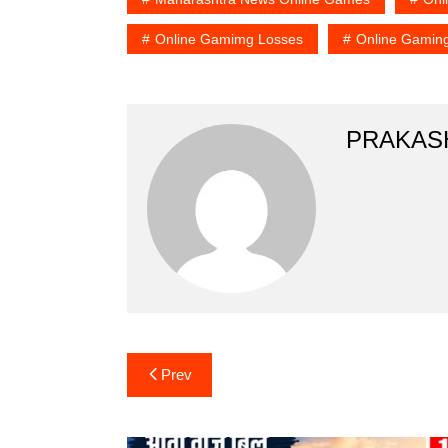
Online Gamimg Losses
Online Gamin
PRAKAS
Post
Prev
navigation