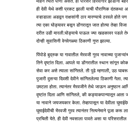
महिने त्यात पाणी असते. हा परिसर हिरवागार झाडांनी बहरल
ही देवी येथे कशी प्रकट झाली याची पौराणिक दंतकथा अश
वऱ्हाडाला अडवून राक्षसांनी ठार मारण्याचे ठरवले होते पण 
त्या एका घोड्यावर बसून डोंगरातून जात होत्या तेव्हा 
दरीत उडी मारली.घोड्याचे पाऊल ज्या खडकावर पडले तेथ
दोन्ही सुवासिनी वेगवेगळ्या ठिकाणी गुप्त झाल्या.
पिंपोडे बुद्रुक या गावातील भैरवजी गुरव नावाच्या पुजाऱ
तिने दृष्टांत दिला. आपले या डोंगरातील स्थान सांगून कोक
सेवा कर असे त्याला सांगितले. ती पुढे म्हणाली, उठ घाबरू
पुजारी दुसऱ्या दिवशी देवीने सांगितलेल्या ठिकाणी गेला. त
उमटला होता. त्यानंतर भैरवजीने तेथे जाऊन अनुष्ठान 
दृष्टांत दिला आणि सांगितले, की कड्याकपान्यातून आता जो
या नावाने जयजयकार केला. तेव्हापासून या देवीला घुमाईदेव
घुमाईदेवीची भैरवजी गुरव त्यानंतर नित्यनेमाने पूजा करू ल
प्रचिती येते. ही देवी नवसाला पावते असा या परिसरातील 