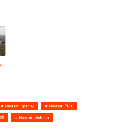
ra
Navrarti Special
Navratri Puja
ेवी
Navratri Vishesh