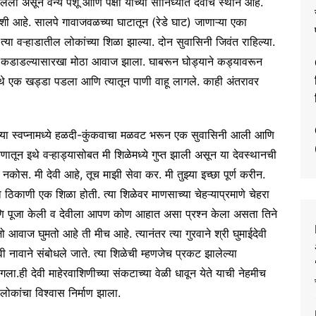
ेला असून वन्य पशू आणि पक्षी यांच्या सानिध्यात देवीचे स्थान आहे.
ी आहे. सालपे गावाजवळच्या घाटातून (रेडे घाट) जाणाऱ्या एका
त्या वऱ्हाडातील लोकांच्या शिळा झाल्या. दोन सुवासिनी जिवंत राहिल्या.
विजा कडाडल्यासारखा मोठा आवाज झाला. घाबरून घोड्याने कड्यावरून
े एक खड्डा पडला आणि त्यातून पाणी वाहू लागले. काही अंतरावर
्यांच्या स्वप्नामध्ये हळदी-कुंकवाचा मळवट भरून एक सुवासिनी आली आणि
णातून इथे वऱ्हाड्यासोबत मी शिळेमध्ये गुप्त झाली असून या देवस्थानची
 नकोस. मी देवी आहे, तूच माझी सेवा कर. मी तुझ्या इच्छा पूर्ण करीन.
्या ठिकाणी एक शिळा होती. त्या शिळेवर माणसाच्या चेहऱ्याप्रमाणे चेहरा
आणि पूजा केली व देवीला आपण कोण आहात असा प्रश्न केला असता तिने
 आवाज घुमतो आहे ती मीच आहे. त्यानंतर त्या गुरवाने श्री घुमाईदेवी
ी नावाने संबोधले जाते. त्या शिळेची म्हणजेच प्रकट झालेल्या
ागला.ही देवी माहेरवाशिणीच्या संकटाच्या वेळी धावून येते याची नेहमीच
लोकांचा विश्वास निर्माण झाला.