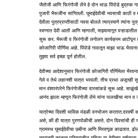
जैतोजी आणि फिरंगोजी लेंभे हे दोन भाऊ पिंपोडे बुद्रुक गा
पुजारी भैरूजींना सांगितली. घुमाईदेवीची नवसाची काठी व 
देवीला पुत्रप्राप्तीसाठी नवस बोलले त्याप्रमाणे त्यांना पुत्
स्वप्नात देवी आली आणि म्हणाली, माझ्यामागून वऱ्हाडात
सुरू कर. भैरूजी व फिरंगोजी लगोलग कार्यक्रम आटोपून ते ते
कोजागिरी पौर्णिमा आहे. पिंपोडे गावातून माझा भाऊ भैरवनाथ
तुझ्या सर्व इच्छा पूर्ण होतील.
देवीच्या आदेशानुसार फिरंगोजी कोजागिरी पौर्णिमेला भैरव
गेले व तेथे लहानशी यात्रा भरवली. तीच प्रथा अजूनही स
मान वंशपरंपरेने फिरंगोजीच्या वारसांकडे सुरू आहे. साळुंखे
आनंद झाला म्हणून फिरंगोजी लेंभे यांना पालखीचा मान व 
यात्रेच्या दिवशी भाविक मंडळी वनभोजन करतात.दरवर्षी कोजाग
असे, की ही यात्रा पुरणपोळीची असते. दोन दिवसांची ही य
ग्रामस्थ घुमाईदेवीचा छबीना आणि मिरवणूक काढतात. ढोल-त
नवरात्री काळात परिसरातील महिला या देवीच्या दर्शनाला मो