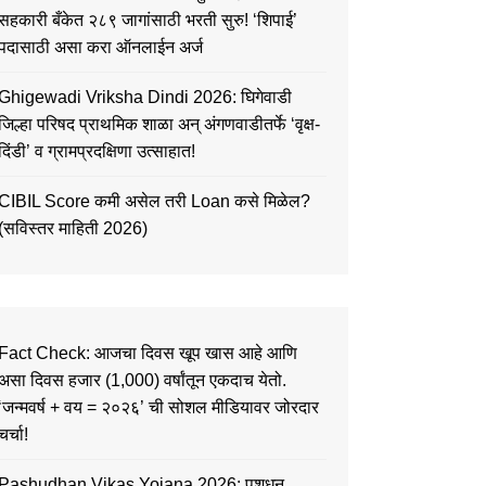
सहकारी बँकेत २८९ जागांसाठी भरती सुरु! ‘शिपाई’
पदासाठी असा करा ऑनलाईन अर्ज
Ghigewadi Vriksha Dindi 2026: घिगेवाडी
जिल्हा परिषद प्राथमिक शाळा अन् अंगणवाडीतर्फे ‘वृक्ष-
दिंडी’ व ग्रामप्रदक्षिणा उत्साहात!
CIBIL Score कमी असेल तरी Loan कसे मिळेल?
(सविस्तर माहिती 2026)
Fact Check: आजचा दिवस खूप खास आहे आणि
असा दिवस हजार (1,000) वर्षांतून एकदाच येतो.
‘जन्मवर्ष + वय = २०२६’ ची सोशल मीडियावर जोरदार
चर्चा!
Pashudhan Vikas Yojana 2026: पशुधन