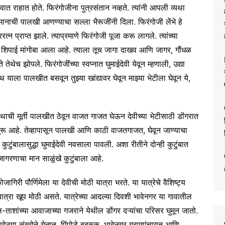
वात राहात होते. फिरंगोजीना पुत्रसंतान नव्हते. त्यांनी आपली व्यथा
मानाची पालखी आणण्याचा सल्ला भैरूजींनी दिला. फिरंगोजी लेंभे हे
ररत्न प्राप्त झाले. त्याप्रमाणे फिरंगोजी पूजा करू लागले. त्यांच्या
ील शिपाई मांगोबा आला आहे. त्याला तूच जागा दाखव आणि जागर, गौंधळ
थेच झोपले. फिरंगोजींच्या स्वप्नात घुमाईदेवी येवून म्हणाली, उद्या
 याला पालखीत बसवून तुझ्या खांद्यावर घेवून माझ्या भेटीला घेवून ये,
नाथाची मूर्ती पालखीत ठेवून वाजत गाजत घेऊन देवीच्या भेटीसाठी डोंगरात
ुरू आहे. तेव्हापासून पालखी आणि काठी वाजतगाजत, घेवून जाण्याचा
 कुटुंबालासुद्धा घुमाईदेवी नवसाला पावली. अशा रीतीने दोन्ही कुटुंबात
जागरणाचा मान साळुंखे कुटुंबाला आहे.
िरी पौर्णिमेला या देवीची मोठी यात्रा भरते. या यात्रेचे वैशिष्ट्य
ात्रा खूप मोठी असते. यात्रेच्या आदल्या दिवशी भावेनगर या गावातील
ाशांच्या आवाजाच्या गजराने येथील डोंगर दऱ्यांचा परिसर घुमून जातो.
ठ्या संख्येने येतात. पिंपोडे बुद्रुक, भावेनगर ग्रामपंचायत आणि