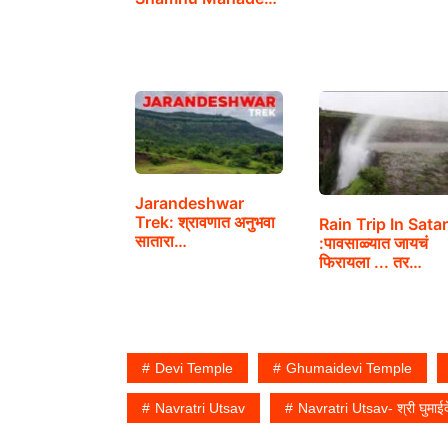
Mandir…
Jarandeshwar
Trek: श्रावणात अनुभवा
Rain Trip In Sata
सातारा…
:पावसाळ्यात जायचं
फिरायला ... तर…
Devi Temple
Ghumaidevi Temple
Navratri Utsav
Navratri Utsav- श्री घुमाईद