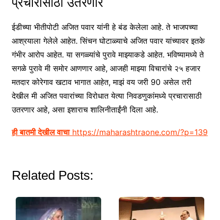
प्रचारासाठी उतरणार
ईडीच्या भीतीपोटी अजित पवार यांनी हे बंड केलेला आहे. ते भाजपच्या
आश्रयाला गेलेले आहेत. सिंचन घोटाळ्याचे अजित पवार यांच्यावर इतके
गंभीर आरोप आहेत. या सगळ्यांचे पुरावे माझ्याकडे आहेत. भविष्यामध्ये ते
सगळे पुरावे मी समोर आणणार आहे, आजही माझ्या विचारांचे २५ हजार
मतदार कोरेगाव खटाव भागात आहेत, माझं वय जरी 90 असेल तरी
देखील मी अजित पवारांच्या विरोधात येत्या निवडणुकांमध्ये प्रचारासाठी
उतरणार आहे, असा इशाराच शालिनीताईंनी दिला आहे.
:
ही बातमी देखील वाचा
https://maharashtraone.com/?p=139
MA
PO
NE
Related Posts:
भाज
जा
Ajit
Pa