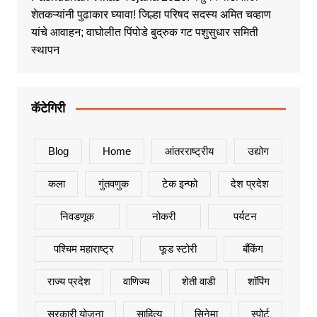
शेतकऱ्यांनी पुढाकार घ्यावा! जिल्हा परिषद सदस्य अमित चव्हाण
यांचे आवाहन; वाघोलीत पिंपोडे बुद्रुक गट पशुसुधार समिती
स्थापन
कॅटेगिरी
Blog
Home
आंतरराष्ट्रीय
उद्योग
कला
गुंतवणुक
टेक इन्फो
देश प्रदेश
निवडणूक
नोकरी
पर्यटन
पश्चिम महाराष्ट्र
फूड स्टोरी
बँकिंग
राज्य प्रदेश
वाणिज्य
शेती वाडी
शॉपिंग
सरकारी योजना
साहित्य
सिनेमा
स्पोर्ट