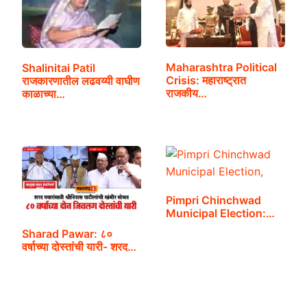
यांनी
मोठी
चूक
केल
Maharashtra Political
Shalinitai Patil
Crisis: महाराष्ट्रात
राजकारणातील लढवय्यी वाघीण
शाल
राजकीय…
काळाच्या…
पाट
Pimpri Chinchwad
Municipal Election:…
Sharad Pawar: ८०
वर्षाच्या दोस्तांची यारी- शरद…