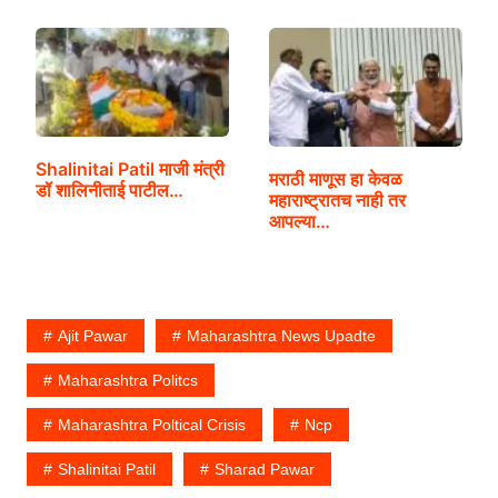
Shalinitai Patil माजी मंत्री
मराठी माणूस हा केवळ
डॉ शालिनीताई पाटील…
महाराष्ट्रातच नाही तर
आपल्या…
Ajit Pawar
Maharashtra News Upadte
Maharashtra Politcs
Maharashtra Poltical Crisis
Ncp
Shalinitai Patil
Sharad Pawar