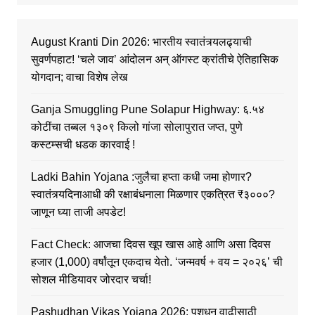
August Kranti Din 2026: भारतीय स्वातंत्र्यलढ्याची
सुवर्णपहाट! ‘चले जाव’ आंदोलन अन् ऑगस्ट क्रांतीचे ऐतिहासिक
योगदान; वाचा विशेष लेख
Ganja Smuggling Pune Solapur Highway: ६.५४
कोटींचा तब्बल १३०९ किलो गांजा सोलापुरात जप्त, पुणे
कस्टम्सची धडक कारवाई !
Ladki Bahin Yojana :जुलैचा हप्ता कधी जमा होणार?
स्वातंत्र्यदिनाआधी की रक्षाबंधनाला मिळणार एकत्रित ₹३०००?
जाणून घ्या ताजी अपडेट!
Fact Check: आजचा दिवस खूप खास आहे आणि असा दिवस
हजार (1,000) वर्षांतून एकदाच येतो. ‘जन्मवर्ष + वय = २०२६’ ची
सोशल मीडियावर जोरदार चर्चा!
Pashudhan Vikas Yojana 2026: पशुधन वाढीसाठी