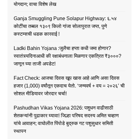
योगदान; वाचा विशेष लेख
Ganja Smuggling Pune Solapur Highway: ६.५४
कोटींचा तब्बल १३०९ किलो गांजा सोलापुरात जप्त, पुणे
कस्टम्सची धडक कारवाई !
Ladki Bahin Yojana :जुलैचा हप्ता कधी जमा होणार?
स्वातंत्र्यदिनाआधी की रक्षाबंधनाला मिळणार एकत्रित ₹३०००?
जाणून घ्या ताजी अपडेट!
Fact Check: आजचा दिवस खूप खास आहे आणि असा दिवस
हजार (1,000) वर्षांतून एकदाच येतो. ‘जन्मवर्ष + वय = २०२६’ ची
सोशल मीडियावर जोरदार चर्चा!
Pashudhan Vikas Yojana 2026: पशुधन वाढीसाठी
शेतकऱ्यांनी पुढाकार घ्यावा! जिल्हा परिषद सदस्य अमित चव्हाण
यांचे आवाहन; वाघोलीत पिंपोडे बुद्रुक गट पशुसुधार समिती
स्थापन