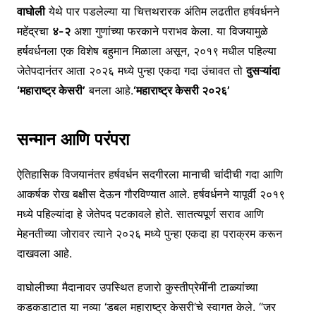
वाघोली
येथे पार पडलेल्या या चित्तथरारक अंतिम लढतीत हर्षवर्धनने
महेंद्रचा
४-२
अशा गुणांच्या फरकाने पराभव केला. या विजयामुळे
हर्षवर्धनला एक विशेष बहुमान मिळाला असून, २०१९ मधील पहिल्या
जेतेपदानंतर आता २०२६ मध्ये पुन्हा एकदा गदा उंचावत तो
दुसऱ्यांदा
‘महाराष्ट्र केसरी’
बनला आहे.
‘महाराष्ट्र केसरी २०२६’
सन्मान आणि परंपरा
ऐतिहासिक विजयानंतर हर्षवर्धन सदगीरला मानाची चांदीची गदा आणि
आकर्षक रोख बक्षीस देऊन गौरविण्यात आले. हर्षवर्धनने यापूर्वी २०१९
मध्ये पहिल्यांदा हे जेतेपद पटकावले होते. सातत्यपूर्ण सराव आणि
मेहनतीच्या जोरावर त्याने २०२६ मध्ये पुन्हा एकदा हा पराक्रम करून
दाखवला आहे.
वाघोलीच्या मैदानावर उपस्थित हजारो कुस्तीप्रेमींनी टाळ्यांच्या
कडकडाटात या नव्या ‘डबल महाराष्ट्र केसरी’चे स्वागत केले. “जर