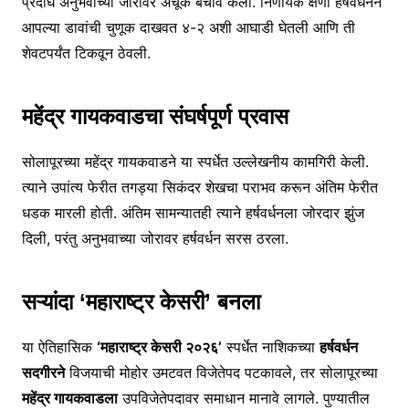
प्रदीर्घ अनुभवाच्या जोरावर अचूक बचाव केला. निर्णायक क्षणी हर्षवर्धनने
आपल्या डावांची चुणूक दाखवत ४-२ अशी आघाडी घेतली आणि ती
शेवटपर्यंत टिकवून ठेवली.
महेंद्र गायकवाडचा संघर्षपूर्ण प्रवास
सोलापूरच्या महेंद्र गायकवाडने या स्पर्धेत उल्लेखनीय कामगिरी केली.
त्याने उपांत्य फेरीत तगड्या सिकंदर शेखचा पराभव करून अंतिम फेरीत
धडक मारली होती. अंतिम सामन्यातही त्याने हर्षवर्धनला जोरदार झुंज
दिली, परंतु अनुभवाच्या जोरावर हर्षवर्धन सरस ठरला.
सऱ्यांदा ‘महाराष्ट्र केसरी’
बनला
या ऐतिहासिक
‘महाराष्ट्र केसरी २०२६’
स्पर्धेत नाशिकच्या
हर्षवर्धन
सदगीरने
विजयाची मोहोर उमटवत विजेतेपद पटकावले, तर सोलापूरच्या
महेंद्र गायकवाडला
उपविजेतेपदावर समाधान मानावे लागले. पुण्यातील