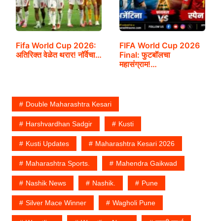
Fifa World Cup 2026:
FIFA World Cup 2026
अतिरिक्त वेळेत थरार! नॉर्वेचा…
Final: फुटबॉलचा
महासंग्राम!…
Double Maharashtra Kesari
Harshvardhan Sadgir
Kusti
Kusti Updates
Maharashtra Kesari 2026
Maharashtra Sports.
Mahendra Gaikwad
Nashik News
Nashik.
Pune
Silver Mace Winner
Wagholi Pune