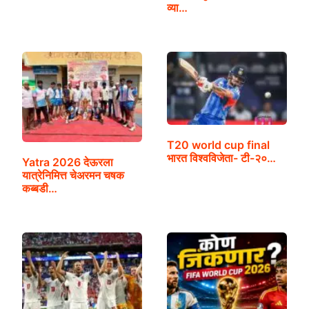
व्या…
T20 world cup final
भारत विश्वविजेता- टी-२०…
Yatra 2026 देऊरला
यात्रेनिमित्त चेअरमन चषक
कब्बडी…