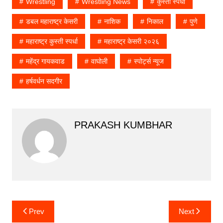
Wrestling
Wrestling News
कुस्ती स्पर्धा
डबल महाराष्ट्र केसरी
नाशिक
निकाल
पुणे
महाराष्ट्र कुस्ती स्पर्धा
महाराष्ट्र केसरी २०२६
महेंद्र गायकवाड
वाघोली
स्पोर्ट्स न्यूज
हर्षवर्धन सदगीर
PRAKASH KUMBHAR
Post
Prev
Next
navigation