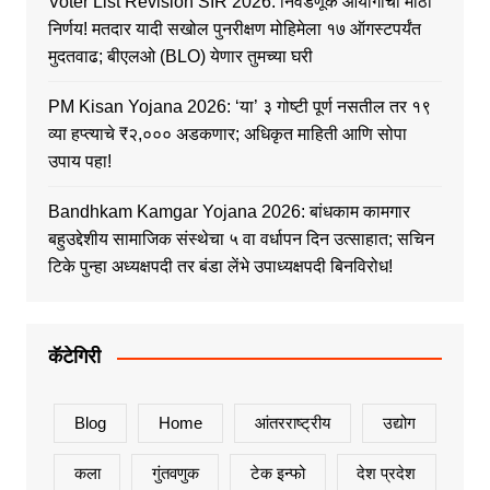
Voter List Revision SIR 2026: निवडणूक आयोगाचा मोठा
निर्णय! मतदार यादी सखोल पुनरीक्षण मोहिमेला १७ ऑगस्टपर्यंत
मुदतवाढ; बीएलओ (BLO) येणार तुमच्या घरी
PM Kisan Yojana 2026: ‘या’ ३ गोष्टी पूर्ण नसतील तर १९
व्या हप्त्याचे ₹२,००० अडकणार; अधिकृत माहिती आणि सोपा
उपाय पहा!
Bandhkam Kamgar Yojana 2026: बांधकाम कामगार
बहुउद्देशीय सामाजिक संस्थेचा ५ वा वर्धापन दिन उत्साहात; सचिन
टिके पुन्हा अध्यक्षपदी तर बंडा लेंभे उपाध्यक्षपदी बिनविरोध!
कॅटेगिरी
Blog
Home
आंतरराष्ट्रीय
उद्योग
कला
गुंतवणुक
टेक इन्फो
देश प्रदेश