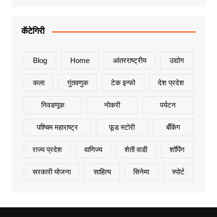
कॅटेगिरी
Blog
Home
आंतरराष्ट्रीय
उद्योग
कला
गुंतवणुक
टेक इन्फो
देश प्रदेश
निवडणूक
नोकरी
पर्यटन
पश्चिम महाराष्ट्र
फूड स्टोरी
बँकिंग
राज्य प्रदेश
वाणिज्य
शेती वाडी
शॉपिंग
सरकारी योजना
साहित्य
सिनेमा
स्पोर्ट