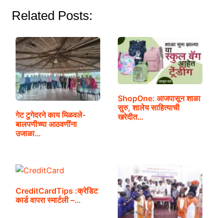
Related Posts:
ShopOne: आजपासून शाळा
सुरु, शालेय साहित्याची
गेट टुगेदरने काय मिळवले-
खरेदीत…
बालपणीच्या आठवणींना
उजाळा…
CreditCardTips :क्रेडिट
कार्ड वापरा स्मार्टली –…