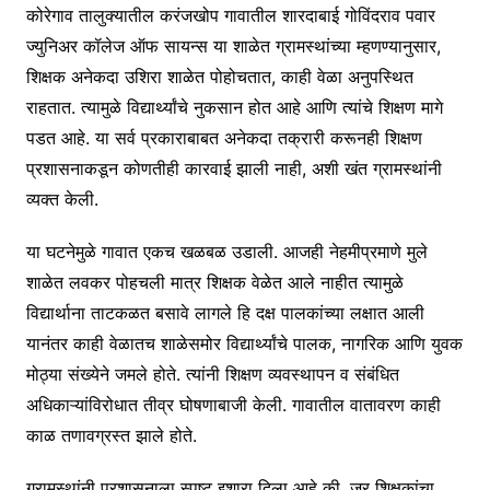
कोरेगाव तालुक्यातील करंजखोप गावातील शारदाबाई गोविंदराव पवार
ज्युनिअर कॉलेज ऑफ सायन्स या शाळेत ग्रामस्थांच्या म्हणण्यानुसार,
शिक्षक अनेकदा उशिरा शाळेत पोहोचतात, काही वेळा अनुपस्थित
राहतात. त्यामुळे विद्यार्थ्यांचे नुकसान होत आहे आणि त्यांचे शिक्षण मागे
पडत आहे. या सर्व प्रकाराबाबत अनेकदा तक्रारी करूनही शिक्षण
प्रशासनाकडून कोणतीही कारवाई झाली नाही, अशी खंत ग्रामस्थांनी
व्यक्त केली.
या घटनेमुळे गावात एकच खळबळ उडाली. आजही नेहमीप्रमाणे मुले
शाळेत लवकर पोहचली मात्र शिक्षक वेळेत आले नाहीत त्यामुळे
विद्यार्थाना ताटकळत बसावे लागले हि दक्ष पालकांच्या लक्षात आली
यानंतर काही वेळातच शाळेसमोर विद्यार्थ्यांचे पालक, नागरिक आणि युवक
मोठ्या संख्येने जमले होते. त्यांनी शिक्षण व्यवस्थापन व संबंधित
अधिकाऱ्यांविरोधात तीव्र घोषणाबाजी केली. गावातील वातावरण काही
काळ तणावग्रस्त झाले होते.
ग्रामस्थांनी प्रशासनाला स्पष्ट इशारा दिला आहे की, जर शिक्षकांचा