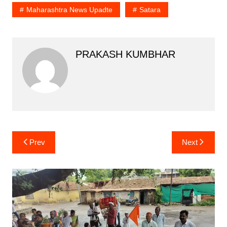
Maharashtra News Upadte
Satara
PRAKASH KUMBHAR
Post
Prev
Next
navigation