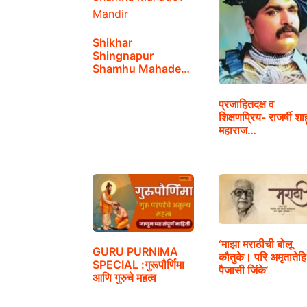
Shikhar
Shingnapur
Shamhu Mahadev
Mandir…
प्रजाहितदक्ष व
शिक्षणप्रिय- राजर्षी शाह
महाराज…
‘माझा मराठीची बोलू
GURU PURNIMA
कौतुके। परि अमृतातेहि
SPECIAL :गुरूपौर्णिमा
पैजासी जिंके’
आणि गुरुचे महत्व