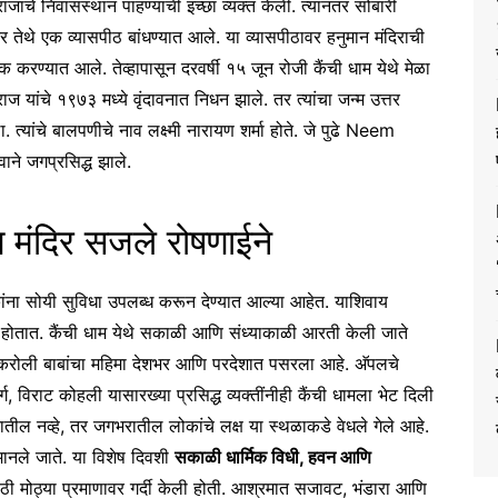
राजांचे निवासस्थान पाहण्याची इच्छा व्यक्त केली. त्यानंतर सोंबारी
ेथे एक व्यासपीठ बांधण्यात आले. या व्यासपीठावर हनुमान मंदिराची
 करण्यात आले. तेव्हापासून दरवर्षी १५ जून रोजी कैंची धाम येथे मेळा
 यांचे १९७३ मध्ये वृंदावनात निधन झाले. तर त्यांचा जन्म उत्तर
त्यांचे बालपणीचे नाव लक्ष्मी नारायण शर्मा होते. जे पुढे Neem
े जगप्रसिद्ध झाले.
ंदिर सजले रोषणाईने
ंना सोयी सुविधा उपलब्ध करून देण्यात आल्या आहेत. याशिवाय
ी होतात. कैंची धाम येथे सकाळी आणि संध्याकाळी आरती केली जाते
नीम करोली बाबांचा महिमा देशभर आणि परदेशात पसरला आहे. अ‍ॅपलचे
ग, विराट कोहली यासारख्या प्रसिद्ध व्यक्तींनीही कैंची धामला भेट दिली
रतातील नव्हे, तर जगभरातील लोकांचे लक्ष या स्थळाकडे वेधले गेले आहे.
 मानले जाते. या विशेष दिवशी
सकाळी धार्मिक विधी, हवन आणि
ाठी मोठ्या प्रमाणावर गर्दी केली होती. आश्रमात सजावट, भंडारा आणि