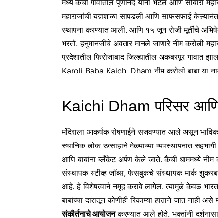
मध्ये कैंची गावातील पूर्णानंद यांना भेटले आणि सोंबारी महा
महाराजांची यज्ञशाळा सापडली आणि साफसफाई केल्यानंतर त
स्थापना करण्यात आली. आणि १५ जून रोजी मूर्तींचे अभिषेक
भरतो. हनुमानजींचे अवतार मानले जाणारे नीम करोली महाराज
प्रदेशातील फिरोजाबाद जिल्ह्यातील अकबरपूर गावात झाला. 
Karoli Baba Kaichi Dham नीम करोली बाबा या नावान
Kaichi Dham परिसर आणि म
मंदिराला आकर्षक रोषणाईने सजवण्यात आले असून भाविका
स्थानिक लोक उत्साहाने मेळ्याच्या व्यवस्थापनात सहभाग
आणि बाबांना ब्लँकेट अर्पण केले जाते. कैंची धाममध्ये 
संस्थापक स्टीव्ह जॉब्स, फेसबुकचे संस्थापक मार्क झुकरबर्
आहे. हे विशेषत्वाने नमूद करावे लागेल. त्यामुळे केवळ भा
बाबांच्या दारातून कोणीही रिकाम्या हाताने जात नाही असे
संकीर्तनाचे आयोजन
करण्यात आले होते. भक्तांनी दर्शनास