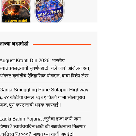
ताज्या घडामोडी
August Kranti Din 2026: भारतीय
स्वातंत्र्यलढ्याची सुवर्णपहाट! ‘चले जाव’ आंदोलन अन्
ऑगस्ट क्रांतीचे ऐतिहासिक योगदान; वाचा विशेष लेख
Ganja Smuggling Pune Solapur Highway:
६.५४ कोटींचा तब्बल १३०९ किलो गांजा सोलापुरात
जप्त, पुणे कस्टम्सची धडक कारवाई !
Ladki Bahin Yojana :जुलैचा हप्ता कधी जमा
होणार? स्वातंत्र्यदिनाआधी की रक्षाबंधनाला मिळणार
एकत्रित ₹३०००? जाणून घ्या ताजी अपडेट!