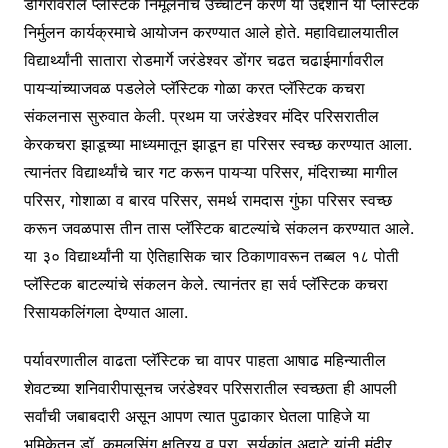
डोंगरावरील प्लॅस्टिक निर्मूलनाचे उच्चाटन करणे या उद्देशाने या प्लॅस्टिक
निर्मुलन कार्यक्रमाचे आयोजन करण्यात आले होते. महाविद्यालयातील
विद्यार्थ्यांनी सातारा रोडमार्गे जरंडेश्वर डोंगर चढत चढाईमार्गावरील
पायऱ्यांच्याजवळ पडलेले प्लॅस्टिक गोळा करत प्लॅस्टिक कचरा
संकलनास सुरुवात केली. प्रथम या जरंडेश्वर मंदिर परिसरातील
केरकचरा झाडूच्या माध्यमातून झाडून हा परिसर स्वच्छ करण्यात आला.
त्यानंतर विद्यार्थ्यांचे चार गट करून पायऱ्या परिसर, मंदिराच्या मागील
परिसर, गोशाळा व बारव परिसर, समर्थ रामदास गुंफा परिसर स्वच्छ
करून जवळपास तीन तास प्लॅस्टिक बाटल्यांचे संकलन करण्यात आले.
या ३० विद्यार्थ्यांनी या ऐतिहासिक चार ठिकाणावरून तब्बल १८ पोती
प्लॅस्टिक बाटल्यांचे संकलन केले. त्यानंतर हा सर्व प्लॅस्टिक कचरा
रिसायकलिंगला देण्यात आला.
पर्यावरणातील वाढता प्लॅस्टिक चा वापर पाहता आषाढ महिन्यातील
शेवटच्या शनिवारीपासूनच जरंडेश्वर परिसरातील स्वच्छता ही आपली
सर्वांची जबाबदारी असून आपण त्यात पुढाकार घेतला पाहिजे या
भुमिकेतून डॉ. कमलसिंग क्षत्रिय व प्रा. सूर्यकांत अदाटे यांनी मंदीर