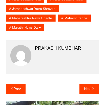
Jarandeshwar Yatra Shravan
Maharashtra News Upadte
Maharshtraone
Marathi News Daily
PRAKASH KUMBHAR
Post
Prev
Next
navigation