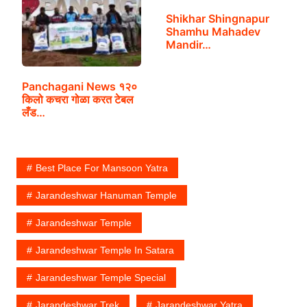
Shikhar Shingnapur
Shamhu Mahadev
Mandir…
Panchagani News १२०
किलो कचरा गोळा करत टेबल
लँड…
Best Place For Mansoon Yatra
Jarandeshwar Hanuman Temple
Jarandeshwar Temple
Jarandeshwar Temple In Satara
Jarandeshwar Temple Special
Jarandeshwar Trek
Jarandeshwar Yatra