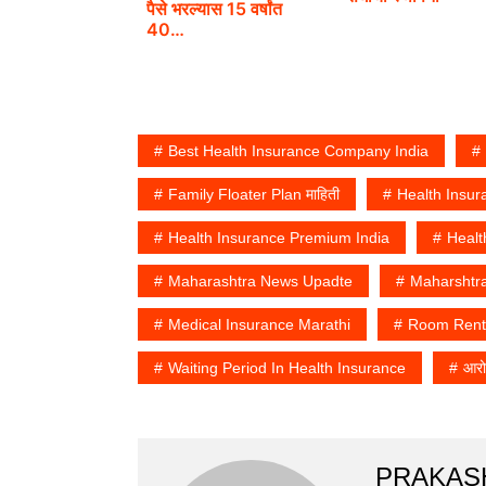
पैसे भरल्यास 15 वर्षांत
40…
Best Health Insurance Company India
Family Floater Plan माहिती
Health Insur
Health Insurance Premium India
Healt
Maharashtra News Upadte
Maharshtr
Medical Insurance Marathi
Room Rent 
Waiting Period In Health Insurance
आरो
PRAKAS