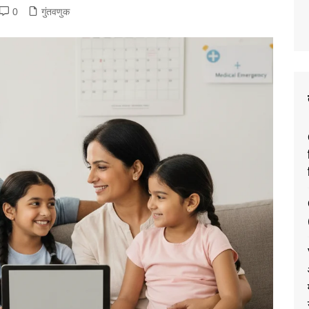
0
गुंतवणुक