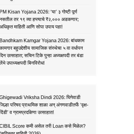
PM Kisan Yojana 2026: ‘या’ ३ गोष्टी पूर्ण
नसतील तर १९ व्या हप्त्याचे ₹२,००० अडकणार;
अधिकृत माहिती आणि सोपा उपाय पहा!
Bandhkam Kamgar Yojana 2026: बांधकाम
कामगार बहुउद्देशीय सामाजिक संस्थेचा ५ वा वर्धापन
दिन उत्साहात; सचिन टिके पुन्हा अध्यक्षपदी तर बंडा
लेंभे उपाध्यक्षपदी बिनविरोध!
Ghigewadi Vriksha Dindi 2026: घिगेवाडी
जिल्हा परिषद प्राथमिक शाळा अन् अंगणवाडीतर्फे ‘वृक्ष-
दिंडी’ व ग्रामप्रदक्षिणा उत्साहात!
CIBIL Score कमी असेल तरी Loan कसे मिळेल?
(सविस्तर माहिती 2026)