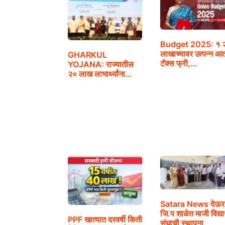
Budget 2025: १ 
लाखाच्यावर उत्पन्न आ
GHARKUL
टॅक्स फ्री,…
YOJANA: राज्यातील
२० लाख लाभार्थ्यांना
घरकुल मंजूरी
Satara News देऊर
जि.प शाळेत माजी विद्यार
PPF खात्यात दरवर्षी किती
संघाची स्थापना