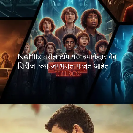
Netflix वरील टॉप १० धमाकेदार वेब
सिरीज; ज्या जगभरात गाजत आहेत!