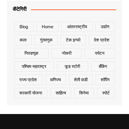
कॅटेगिरी
Blog
Home
आंतरराष्ट्रीय
उद्योग
कला
गुंतवणुक
टेक इन्फो
देश प्रदेश
निवडणूक
नोकरी
पर्यटन
पश्चिम महाराष्ट्र
फूड स्टोरी
बँकिंग
राज्य प्रदेश
वाणिज्य
शेती वाडी
शॉपिंग
सरकारी योजना
साहित्य
सिनेमा
स्पोर्ट