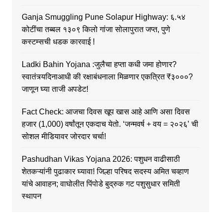
Ganja Smuggling Pune Solapur Highway: ६.५४
कोटींचा तब्बल १३०९ किलो गांजा सोलापुरात जप्त, पुणे
कस्टम्सची धडक कारवाई !
Ladki Bahin Yojana :जुलैचा हप्ता कधी जमा होणार?
स्वातंत्र्यदिनाआधी की रक्षाबंधनाला मिळणार एकत्रित ₹३०००?
जाणून घ्या ताजी अपडेट!
Fact Check: आजचा दिवस खूप खास आहे आणि असा दिवस
हजार (1,000) वर्षांतून एकदाच येतो. ‘जन्मवर्ष + वय = २०२६’ ची
सोशल मीडियावर जोरदार चर्चा!
Pashudhan Vikas Yojana 2026: पशुधन वाढीसाठी
शेतकऱ्यांनी पुढाकार घ्यावा! जिल्हा परिषद सदस्य अमित चव्हाण
यांचे आवाहन; वाघोलीत पिंपोडे बुद्रुक गट पशुसुधार समिती
स्थापन