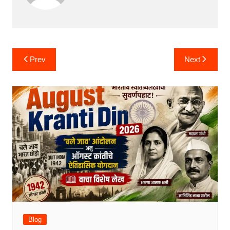
Post
Prev
Next
navigation
Blog