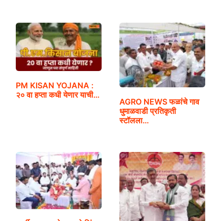
PM KISAN YOJANA :
२० वा हप्ता कधी येणार याची…
AGRO NEWS फळांचे गाव
धुमाळवाडी प्रतिकृती
स्टॉलला…