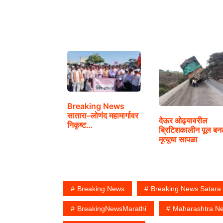
महापूर
Breaking News
सातारा–लोणंद महामार्गावर
देऊर ओढ्यावरील
निकृष्ट…
ब्रिटिशकालीन पूल बन
मृत्यूचा सापळा
Breaking News
Breaking News Satara
BreakingNewsMarathi
Maharashtra N