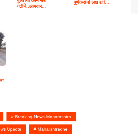
पुलाच्या काम संथ
पुणेकरांनो लक्ष द्या!…
गतीने..आमदार…
ला
Breaking-News-Maharashtra
ews Upadte
Maharshtraone