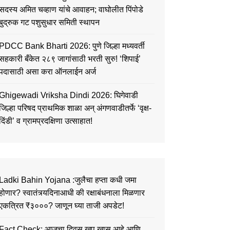
सदस्य अमित चव्हाण यांचे आवाहन; वाघोलीत पिंपोडे
बुद्रुक गट पशुसुधार समिती स्थापन
PDCC Bank Bharti 2026: पुणे जिल्हा मध्यवर्ती
सहकारी बँकेत २८९ जागांसाठी भरती सुरु! ‘शिपाई’
पदासाठी असा करा ऑनलाईन अर्ज
Ghigewadi Vriksha Dindi 2026: घिगेवाडी
जिल्हा परिषद प्राथमिक शाळा अन् अंगणवाडीतर्फे ‘वृक्ष-
दिंडी’ व ग्रामप्रदक्षिणा उत्साहात!
Ladki Bahin Yojana :जुलैचा हप्ता कधी जमा
होणार? स्वातंत्र्यदिनाआधी की रक्षाबंधनाला मिळणार
एकत्रित ₹३०००? जाणून घ्या ताजी अपडेट!
Fact Check: आजचा दिवस खूप खास आहे आणि