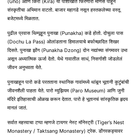
(Gho) आणि किरा (Kira) या पोशाखात फिरणारी माणसं पाहून
संस्कृतीचा अभिमान वाटतो. बाजार महागडे नसून हस्तकलेच्या वस्तू
बजेटमध्ये मिळतात.
पुढील प्रवास थिम्पूहून पुनाखा (Punakha) कडे होतो. दोचुला पास
(Dochu La Pass) ओलांडताना हिमालयाचे बर्फाच्छादित शिखर
दिसते. पुनाखा झोंग (Punakha Dzong) दोन नद्यांच्या संगमावर उभा
असून अध्यात्मिक ऊर्जा देतो. येथे गावातील साधं, निसर्गाशी जोडलेलं
जीवन अनुभवता येते.
पुनाखाहून पारो कडे परतताना स्थानिक गावांमध्ये थांबून भूतानी कुटुंबांची
जीवनशैली पाहता येते. पारो म्युझियम (Paro Museum) आणि जुनी
मंदिरे इतिहासाची ओळख करून देतात. पारो हे भूतानचं सांस्कृतिक हृदय
मानलं जातं.
सर्वात महत्त्वाचा टप्पा म्हणजे टायगर नेस्ट मॉनेस्ट्री (Tiger’s Nest
Monastery / Taktsang Monastery) ट्रेक. डोंगरकड्यावर