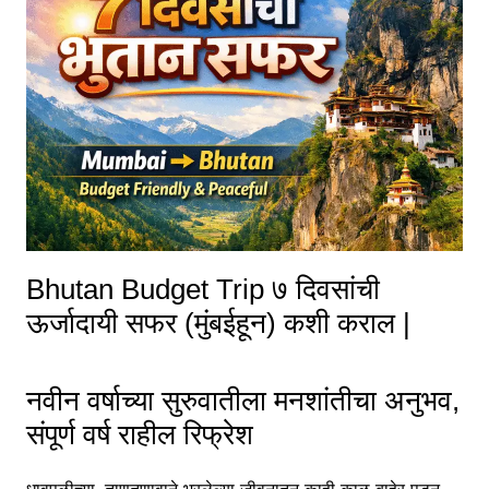
Bhutan Budget Trip ७ दिवसांची
ऊर्जादायी सफर (मुंबईहून) कशी कराल |
नवीन वर्षाच्या सुरुवातीला मनशांतीचा अनुभव,
संपूर्ण वर्ष राहील रिफ्रेश
धावपळीच्या, ताणतणावाने भरलेल्या जीवनातून काही काळ बाहेर पडून