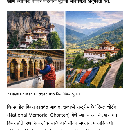
आणि स्थानिक बाजार पाहताना भूतानी जीवनशैली अनुभवता येते.
7 Days Bhutan Budget Trip निसर्गसंपन्न भूतान
थिम्पूमधील दिवस शांततेत जातात. सकाळी राष्ट्रीय मेमोरियल चोर्टेन
(National Memorial Chorten) येथे ध्यानधारणा केल्यास मन
स्थिर होते. स्थानिक लोक साधेपणाने जीवन जगतात. पारंपरिक घो