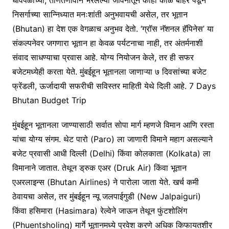
निसर्गाच्या सान्निध्यात मनःशांती अनुभवायची असेल, तर भूतान
(Bhutan) हा देश एक वेगळाच अनुभव देतो. ‘ग्रॉस नॅशनल हॅपिनेस’ या
संकल्पनेवर जगणारा भूतान हा केवळ पर्यटनाचा नाही, तर अंतर्मनाशी
संवाद साधण्याचा प्रवास आहे. योग्य नियोजन केले, तर ही सफर
बजेटमध्येही करता येते. मुंबईहून भूतानला जाणाऱ्या ७ दिवसांच्या बजेट
फ्रेंडली, ऊर्जादायी सफरीची सविस्तर माहिती येथे दिली आहे. 7 Days
Bhutan Budget Trip
मुंबईहून भूतानला जाण्यासाठी सर्वात सोपा मार्ग म्हणजे विमान आणि रस्ता
यांचा योग्य संगम. थेट पारो (Paro) ला जाणारी विमाने महाग असल्याने
बजेट प्रवासी आधी दिल्ली (Delhi) किंवा कोलकाता (Kolkata) ला
विमानाने जातात. तेथून ड्रुक एअर (Druk Air) किंवा भूतान
एअरलाइन्स (Bhutan Airlines) ने पारोला जाता येते. खर्च कमी
ठेवायचा असेल, तर मुंबईहून न्यू जलपाईगुडी (New Jalpaiguri)
किंवा हसिमारा (Hasimara) रेल्वेने जाऊन तेथून फुंटशोलिंग
(Phuentsholing) मार्गे भूतानमध्ये प्रवेश करणे अधिक किफायतशीर