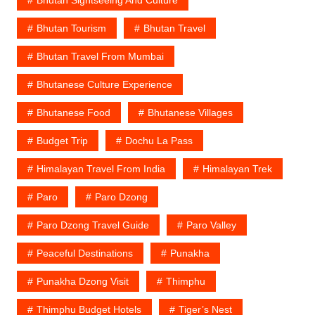
Bhutan Tourism
Bhutan Travel
Bhutan Travel From Mumbai
Bhutanese Culture Experience
Bhutanese Food
Bhutanese Villages
Budget Trip
Dochu La Pass
Himalayan Travel From India
Himalayan Trek
Paro
Paro Dzong
Paro Dzong Travel Guide
Paro Valley
Peaceful Destinations
Punakha
Punakha Dzong Visit
Thimphu
Thimphu Budget Hotels
Tiger’s Nest