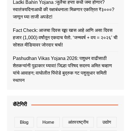
Ladki Bahin Yojana :जुलैचा हप्ता कधी जमा होणार?
स्वातंत्र्यदिनाआधी की रक्षाबंधनाला मिळणार एकत्रित ₹३०००?
जाणून घ्या ताजी अपडेट!
Fact Check: आजचा दिवस खूप खास आहे आणि असा दिवस
हजार (1,000) वर्षांतून एकदाच येतो. ‘जन्मवर्ष + वय = २०२६’ ची
सोशल मीडियावर जोरदार चर्चा!
Pashudhan Vikas Yojana 2026: पशुधन वाढीसाठी
शेतकऱ्यांनी पुढाकार घ्यावा! जिल्हा परिषद सदस्य अमित चव्हाण
यांचे आवाहन; वाघोलीत पिंपोडे बुद्रुक गट पशुसुधार समिती
स्थापन
कॅटेगिरी
Blog
Home
आंतरराष्ट्रीय
उद्योग