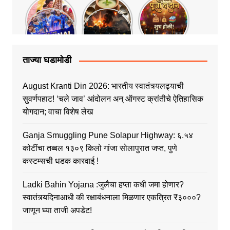
ताज्या घडामोडी
August Kranti Din 2026: भारतीय स्वातंत्र्यलढ्याची
सुवर्णपहाट! ‘चले जाव’ आंदोलन अन् ऑगस्ट क्रांतीचे ऐतिहासिक
योगदान; वाचा विशेष लेख
Ganja Smuggling Pune Solapur Highway: ६.५४
कोटींचा तब्बल १३०९ किलो गांजा सोलापुरात जप्त, पुणे
कस्टम्सची धडक कारवाई !
Ladki Bahin Yojana :जुलैचा हप्ता कधी जमा होणार?
स्वातंत्र्यदिनाआधी की रक्षाबंधनाला मिळणार एकत्रित ₹३०००?
जाणून घ्या ताजी अपडेट!