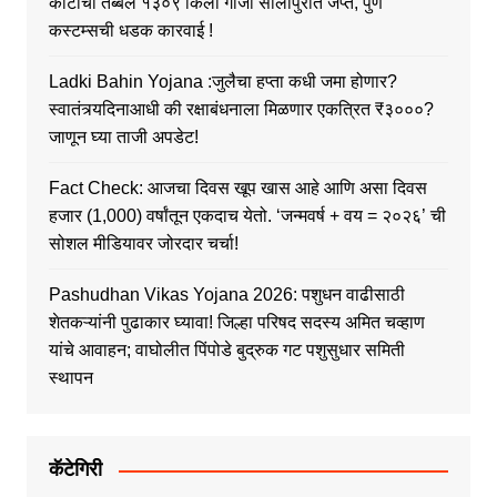
कोटींचा तब्बल १३०९ किलो गांजा सोलापुरात जप्त, पुणे
कस्टम्सची धडक कारवाई !
Ladki Bahin Yojana :जुलैचा हप्ता कधी जमा होणार?
स्वातंत्र्यदिनाआधी की रक्षाबंधनाला मिळणार एकत्रित ₹३०००?
जाणून घ्या ताजी अपडेट!
Fact Check: आजचा दिवस खूप खास आहे आणि असा दिवस
हजार (1,000) वर्षांतून एकदाच येतो. ‘जन्मवर्ष + वय = २०२६’ ची
सोशल मीडियावर जोरदार चर्चा!
Pashudhan Vikas Yojana 2026: पशुधन वाढीसाठी
शेतकऱ्यांनी पुढाकार घ्यावा! जिल्हा परिषद सदस्य अमित चव्हाण
यांचे आवाहन; वाघोलीत पिंपोडे बुद्रुक गट पशुसुधार समिती
स्थापन
कॅटेगिरी