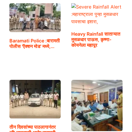
Heavy Rainfall साताऱ्यात
मुसळधार पाऊस, कृष्णा-
Baramati Police :बारामती
कोयनेला महापूर
पोलीस 'ऍक्शन मोड' मध्ये,…
तीन दिवसांच्या पाठलागानंतर