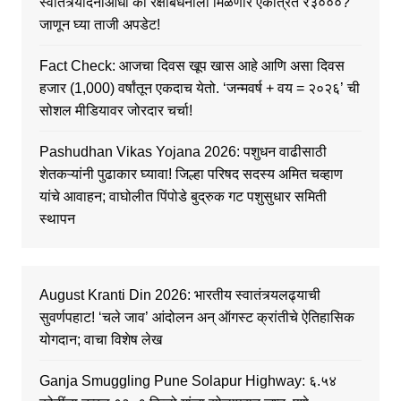
स्वातंत्र्यदिनाआधी की रक्षाबंधनाला मिळणार एकत्रित ₹३०००?
जाणून घ्या ताजी अपडेट!
Fact Check: आजचा दिवस खूप खास आहे आणि असा दिवस
हजार (1,000) वर्षांतून एकदाच येतो. ‘जन्मवर्ष + वय = २०२६’ ची
सोशल मीडियावर जोरदार चर्चा!
Pashudhan Vikas Yojana 2026: पशुधन वाढीसाठी
शेतकऱ्यांनी पुढाकार घ्यावा! जिल्हा परिषद सदस्य अमित चव्हाण
यांचे आवाहन; वाघोलीत पिंपोडे बुद्रुक गट पशुसुधार समिती
स्थापन
August Kranti Din 2026: भारतीय स्वातंत्र्यलढ्याची
सुवर्णपहाट! ‘चले जाव’ आंदोलन अन् ऑगस्ट क्रांतीचे ऐतिहासिक
योगदान; वाचा विशेष लेख
Ganja Smuggling Pune Solapur Highway: ६.५४