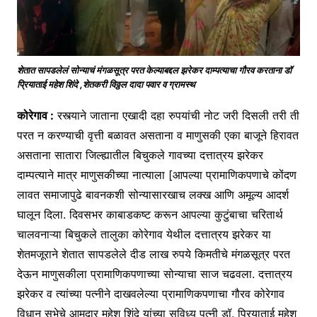
शेतात सापडलेलं सोन्याचं मंगळसूत्र परत केल्याबद्दल झरेकर दाम्पत्याचा गौरव करताना डॉ
प्रियाताई महेश शिंदे ,शेतकरी विठ्ठल दादा पवार व ग्रामस्थ
कोरेगाव :
रस्त्याने जाताना एखादी दहा रुपयांची नोट जरी दिसली तरी ती
परत न करण्याची वृत्ती बळावत असताना व माणुसकी एका बाजूने हिरावत
असताना सातारा जिल्ह्यातील बिचुकले गावच्या दत्तात्रय झरेकर
दाम्पत्याने मात्र माणुसकीच्या नात्याला [आपल्या प्रामाणिकपणाचे कोंदण
लावत समाजापुढे बावनकशी सोन्यासारखाच लक्ख आणि अमूल्य आदर्श
घालून दिला. दिवसभर काबाडकष्ट करून आपल्या कुटुंबाचा चरितार्थ
चालवनाऱ्या बिचुकले तालुका कोरेगाव येथील दत्तात्रय झरेकर या
शेतमजूराने शेतात सापडलेले दीड लाख रुपये किमतीचे मंगळसूत्र परत
देऊन माणुसकीला प्रामाणिकपणाच्या सोन्याचा साज चढवला. दत्तात्रय
झरेकर व त्यांच्या पत्नीने दाखवलेल्या प्रामाणिकपणाचा गौरव कोरेगाव
विधान सभेचे आमदार महेश शिंदे यांच्या सुविध्य पत्नी डॉ. प्रियाताई महेश