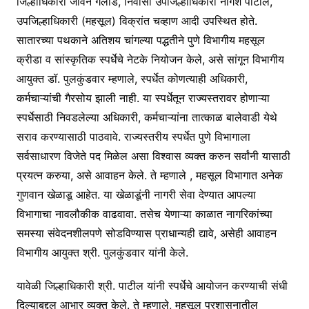
जिल्हाधिकारी जीवन गलांडे, निवासी उपजिल्हाधिकारी नागेश पाटील,
उपजिल्हाधिकारी (महसूल) विक्रांत चव्हाण आदी उपस्थित होते.
सातारच्या पथकाने अतिशय चांगल्या पद्धतीने पुणे विभागीय महसूल
क्रीडा व सांस्कृतिक स्पर्धेचे नेटके नियोजन केले, असे सांगून विभागीय
आयुक्त डॉ. पुलकुंडवार म्हणाले, स्पर्धेत कोणत्याही अधिकारी,
कर्मचाऱ्यांची गैरसोय झाली नाही. या स्पर्धेतून राज्यस्तरावर होणाऱ्या
स्पर्धेसाठी निवडलेल्या अधिकारी, कर्मचाऱ्यांना तात्काळ बालेवाडी येथे
सराव करण्यासाठी पाठवावे. राज्यस्तरीय स्पर्धेत पुणे विभागाला
सर्वसाधारण विजेते पद मिळेल असा विश्वास व्यक्त करुन सर्वांनी यासाठी
प्रयत्न करुया, असे आवाहन केले. ते म्हणाले , महसूल विभागात अनेक
गुणवान खेळाडू आहेत. या खेळाडूंनी नागरी सेवा देण्यात आपल्या
विभागाचा नावलौकीक वाढवावा. तसेच येणाऱ्या काळात नागरिकांच्या
समस्या संवेदनशीलपणे सोडविण्यास प्राधान्यही द्यावे, असेही आवाहन
विभागीय आयुक्त श्री. पुलकुंडवार यांनी केले.
यावेळी जिल्हाधिकारी श्री. पाटील यांनी स्पर्धेचे आयोजन करण्याची संधी
दिल्याबद्दल आभार व्यक्त केले. ते म्हणाले, महसूल प्रशासनातील