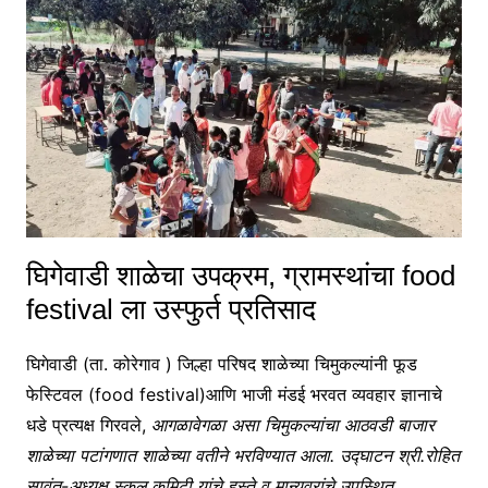
घिगेवाडी शाळेचा उपक्रम, ग्रामस्थांचा food
festival ला उस्फुर्त प्रतिसाद
घिगेवाडी (ता. कोरेगाव ) जिल्हा परिषद शाळेच्या चिमुकल्यांनी फूड
फेस्टिवल (food festival)आणि भाजी मंडई भरवत व्यवहार ज्ञानाचे
धडे प्रत्यक्ष गिरवले,
आगळावेगळा असा चिमुकल्यांचा आठवडी बाजार
शाळेच्या पटांगणात शाळेच्या वतीने भरविण्यात आला. उद्घाटन श्री.रोहित
सावंत-अध्यक्ष स्कूल कमिटी यांचे हस्ते व मान्यवरांचे उपस्थित