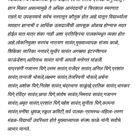
ज्ञान मिळत असल्यामुळे ते अधिक आनंददायी व चिरकाल स्मरणात
राहते.या उपक्रमाचे सर्वच स्तरातून कौतुक होत आहे.यातून विद्यार्थ्याला
व्यवहार ज्ञानाची व आर्थिक उलाढालीची आपसूक ओळख होण्यास मदत
होईल यात मात्र शंका नाही अशा प्रतिक्रिया पालकांमधून व्यक्त होत
आहे.लोकनियुक्त सरपंच नारायण सावंत,मुख्याध्यापक संजय काळे,
शिक्षिका सारिका ननावरे,सुधीर सावंत अगस्त्या इंटरनॅशनल
फाऊंडेशन,आदिनाथ सावंत यांनी आपली मनोगतं मांडली.
याप्रसंगी गजानन घिगे,उत्तम सावंत,राजेंद्र सावंत,अनिल घिगे,प्रशांत
सावंत,तानाजी भोसले,लक्ष्मण सावंत,तेजस्विनी भोसले,अर्चना
सावंत,अशोक घिगे,निलेश सावंत,चंद्रभागा साळुंखे,प्रतिक सावंत,भास्कर
घिगे,रविंद्र सावंत,छाया घिगे,संतोष सावंत,भिमराव सावंत,गजानन
सावंत,अमृत सावंत,प्रशांत घिगे,महेश सावंत,सुनीता घिगे,कल्पना
सावंत,मनीषा धुमाळ,स्कूल कमिटी,सर्व पालक-ग्रामस्थ-महिला-तरुण
मंडळ-विद्यार्थी उपस्थित होते मुख्याध्यापक संज
य काळे यांनी सर्वांचे
आभार मानले.