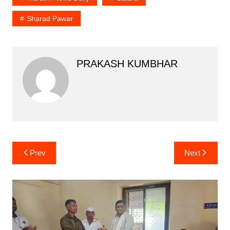
Sharad Pawar
PRAKASH KUMBHAR
Post
Prev
Next
navigation