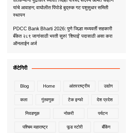
शेतकऱ्यांनी पुढाकार घ्यावा! जिल्हा परिषद सदस्य अमित चव्हाण
यांचे आवाहन; वाघोलीत पिंपोडे बुद्रुक गट पशुसुधार समिती
स्थापन
PDCC Bank Bharti 2026: पुणे जिल्हा मध्यवर्ती सहकारी
बँकेत २८९ जागांसाठी भरती सुरु! ‘शिपाई’ पदासाठी असा करा
ऑनलाईन अर्ज
कॅटेगिरी
Blog
Home
आंतरराष्ट्रीय
उद्योग
कला
गुंतवणुक
टेक इन्फो
देश प्रदेश
निवडणूक
नोकरी
पर्यटन
पश्चिम महाराष्ट्र
फूड स्टोरी
बँकिंग