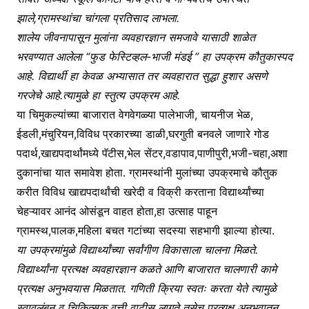
झाले,ग्रामस्थांचा चांगला प्रतिसाद लाभला.
शालेय जीवनापासून मुलांना व्यवहारज्ञान समजावे यासाठी शाळेत
भरवण्यात आलेला “फुड फेस्टिव्हल-भाजी मंडई ” हा उपक्रम कौतुकास्पद
आहे. विद्यार्थी हा केवळ अभ्यासात तर व्यवहारात सुद्धा हुशार असणे
गरजेचे आहे.त्यामुळे हा स्तुत्य उपक्रम आहे.
या चिमुकल्यांच्या बाजारात वेगवेगळ्या पालेभाजी, चायनीज भेळ,
ईडली,मंचुरियन,विविध प्रकारच्या डाळी,घरगुती बनवले जाणारे गोड
पदार्थ,खाद्यपदार्थांमध्ये पॅटीस,भेल सेंटर,वडापाव,पाणीपुरी,भजी-चहा,अशा
दुकानांचा यात समावेश होता. ग्रामस्थांनी मुलांच्या उपक्रमाचे कौतुक
करीत विविध खाद्यपदार्थांची खरेदी व विक्री करताना विद्यार्थ्यांच्या
चेहऱ्यावर आनंद ओसंडून वाहत होता,हा उत्साह पाहून
ग्रामस्थ,पालक,महिला बचत गटांच्या सदस्या सहभागी झाल्या होत्या.
या उपक्रमांमुळे विद्यार्थ्यांच्या सर्वांगीण विकासाला चालना मिळते.
विद्यार्थ्यांना प्रत्यक्ष व्यवहारज्ञान कळते आणि बाजारात चालणारी कामे
प्रत्यक्ष अनुभवयास मिळतात. गणिती क्रिया स्वतः करता येते त्यामुळे
स्वावलंबन व चिकित्सक वृत्ती वाढीस लागते तसेच प्रत्यक्ष अनुभवातून