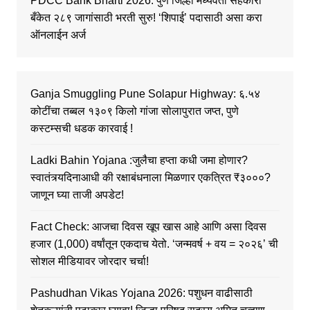
PDCC Bank Bharti 2026: पुणे जिल्हा मध्यवर्ती सहकारी
बँकेत २८९ जागांसाठी भरती सुरु! ‘शिपाई’ पदासाठी असा करा
ऑनलाईन अर्ज
Ganja Smuggling Pune Solapur Highway: ६.५४
कोटींचा तब्बल १३०९ किलो गांजा सोलापुरात जप्त, पुणे
कस्टम्सची धडक कारवाई !
Ladki Bahin Yojana :जुलैचा हप्ता कधी जमा होणार?
स्वातंत्र्यदिनाआधी की रक्षाबंधनाला मिळणार एकत्रित ₹३०००?
जाणून घ्या ताजी अपडेट!
Fact Check: आजचा दिवस खूप खास आहे आणि असा दिवस
हजार (1,000) वर्षांतून एकदाच येतो. ‘जन्मवर्ष + वय = २०२६’ ची
सोशल मीडियावर जोरदार चर्चा!
Pashudhan Vikas Yojana 2026: पशुधन वाढीसाठी