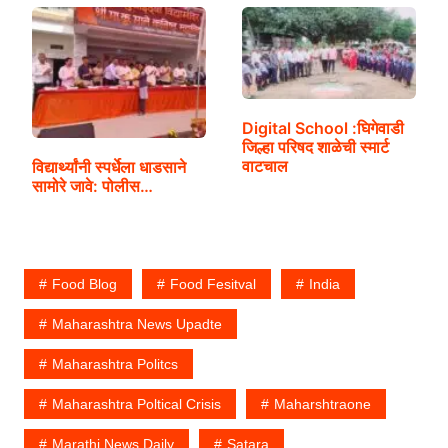
Digital School :घिगेवाडी
जिल्हा परिषद शाळेची स्मार्ट
वाटचाल
विद्यार्थ्यांनी स्पर्धेला धाडसाने
सामोरे जावे: पोलीस…
Food Blog
Food Fesitval
India
Maharashtra News Upadte
Maharashtra Politcs
Maharashtra Poltical Crisis
Maharshtraone
Marathi News Daily
Satara