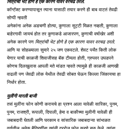
मित्रांची भेट होणे हे एक कारण यावर वरचढ ठरले
.
कॉन्टॅक्ट करण्यापासून त्याना यासाठी तयार करणे ही बाब वाटतं तेवढी
सोप्पी न्हवती
अनेकांना अनेक अडचणी होत्या, कुणाला सुट्टी मिळत नव्हती, कुणाला
बाहेरगावी जायचं होत तर कुणाकडे आजारपण, कुणाची वर्षाखेर अशी
अनेक कारणे पण
मित्रांची भेट होणे हे एक कारण यावर वरचढ ठरले
.
आणि या सोहळ्याला सुमारे २५ जण एकवटले. शेवट पर्यंत किती लोक
येणार याची काळजी शिवाजीसह बॅक टीमला होती, ग्रुपवर उघडपने
कोणच दिलखुलास आपली मते मांडत न्हवते त्यामुळे ही काळजी आणखी
वाढली पण जेवढी लोक येथील तेवढी सोबत घेऊन किल्ला जिंकायचा हा
निर्धार होता.
मुलींनी मारली बाजी
तसं मुलींना फोन कोणी करायचे हा प्रश्न आला यावेळी सारिका, पुनम,
पुनम, राजश्री, रूपाली, दिपाली, हेमा व बाकीच्या मुलीनी यावेळी ही
जबाबदारी घेतली आणि घरकाम व सांसारिक जबाबदाऱ्या सांभाळत
वर्गातील अनेक मैत्रिणींना त्यांनी दररोज फोन करणे सुरु केले. त्यांना