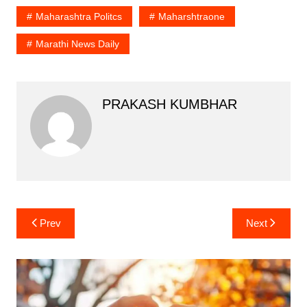
Maharashtra Politcs
Maharshtraone
Marathi News Daily
PRAKASH KUMBHAR
Post
Prev
Next
navigation