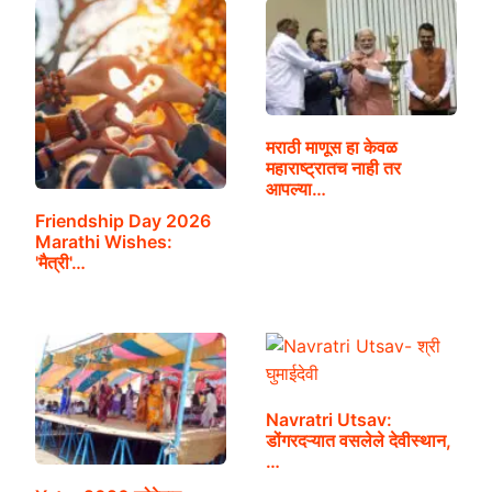
मराठी माणूस हा केवळ
महाराष्ट्रातच नाही तर
आपल्या…
Friendship Day 2026
Marathi Wishes:
'मैत्री'…
Navratri Utsav:
डोंगरदऱ्यात वसलेले देवीस्थान,
…