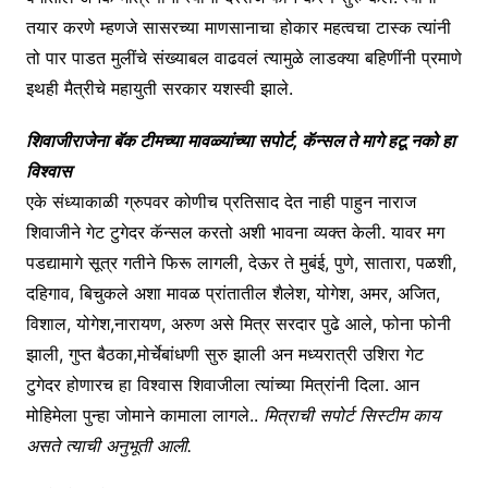
तयार करणे म्हणजे सासरच्या माणसानाचा होकार महत्वचा टास्क त्यांनी
तो पार पाडत मुलींचे संख्याबल वाढवलं त्यामुळे लाडक्या बहिणींनी प्रमाणे
इथही मैत्रीचे महायुती सरकार यशस्वी झाले.
शिवाजीराजेना बॅक टीमच्या मावळ्यांच्या सपोर्ट, कॅन्सल ते मागे हटू नको हा
विश्वास
एके संध्याकाळी ग्रुपवर कोणीच प्रतिसाद देत नाही पाहुन नाराज
शिवाजीने गेट टुगेदर कॅन्सल करतो अशी भावना व्यक्त केली. यावर मग
पडद्यामागे सूत्र गतीने फिरू लागली, देऊर ते मुबंई, पुणे, सातारा, पळशी,
दहिगाव, बिचुकले अशा मावळ प्रांतातील शैलेश, योगेश, अमर, अजित,
विशाल, योगेश,नारायण, अरुण असे मित्र सरदार पुढे आले, फोना फोनी
झाली, गुप्त बैठका,मोर्चेबांधणी सुरु झाली अन मध्यरात्री उशिरा गेट
टुगेदर होणारच हा विश्वास शिवाजीला त्यांच्या मित्रांनी दिला. आन
मोहिमेला पुन्हा जोमाने कामाला लागले..
मित्राची सपोर्ट सिस्टीम काय
असते त्याची अनुभूती आली.