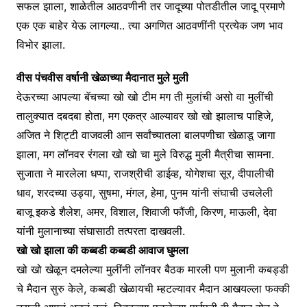
सफल झाला, शाळेतील आठवणीनी तर जादूच्या पोतडीतील जादू प्रमाणे
एक एक बाहेर येऊ लागल्या.. त्या अगणित आठवणींनी प्रत्येक जण भाव
विभोर झाला.
वीस पंचवीस वर्षानी खेळाच्या मैदानात मुले मुली
देऊरच्या आपल्या बॅचच्या खो खो टीम मग ती मुलांची असो वा मुलींची
तालुक्यात दबदबा होता, मग एकत्र आल्यावर खो खो झालाच पाहिजे,
अजित ने शिट्टी वाजवली आन सर्वांच्यातला बालपणीचा खेळाडू जागा
झाला, मग लॉनवर रंगला खो खो चा मुले विरुद्ध मुली मैत्रीचा सामना.
सुजाता ने मारलेला धप्पा, राजश्रीची डाईव्ह, योगेशचा सूर, दीपालीची
धाव, शरदच्या उड्या, सुषमा, मंगल, हेमा, पुनम यांनी संघाची उचलेली
बाजू इकडे शैलेश, अमर, विशाल, शिवाजी फौंजी, किरण, माऊली, देवा
यांनी मुलानाच्या संघासाठी तत्परता दाखवली.
खो खो झाला की कब्बडी कब्बडी आवाज घुमला
खो खो खेळून दमलेल्या मुलींनी लॉनवर बैठक मारली पण मुलानी कबड्डी
चे मैदान सुरु केले, कब्बडी खेळायची म्हटल्यावर मैदान आखयल्ला फक्की