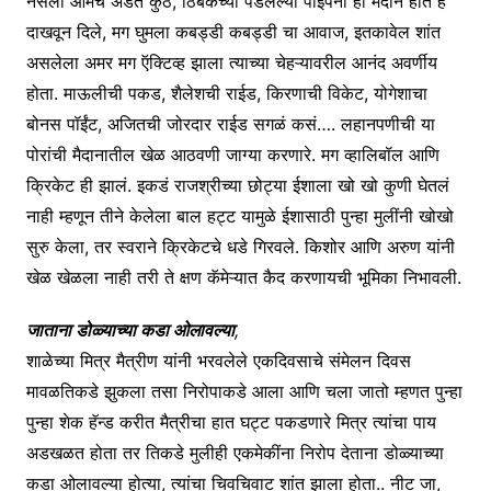
नसली आमचं अडतं कुठं, ठिबकच्या पडलेल्या पाईपनी ही मैदान होत हे
दाखवून दिले, मग घुमला कबड्डी कबड्डी चा आवाज, इतकावेल शांत
असलेला अमर मग ऍक्टिव्ह झाला त्याच्या चेहऱ्यावरील आनंद अवर्णीय
होता. माऊलीची पकड, शैलेशची राईड, किरणाची विकेट, योगेशाचा
बोनस पॉईंट, अजितची जोरदार राईड सगळं कसं…. लहानपणीची या
पोरांची मैदानातील खेळ आठवणी जाग्या करणारे. मग व्हालिबॉल आणि
क्रिकेट ही झालं. इकडं राजश्रीच्या छोट्या ईशाला खो खो कुणी घेतलं
नाही म्हणून तीने केलेला बाल हट्ट यामुळे ईशासाठी पुन्हा मुलींनी खोखो
सुरु केला, तर स्वराने क्रिकेटचे धडे गिरवले. किशोर आणि अरुण यांनी
खेळ खेळला नाही तरी ते क्षण कॅमेऱ्यात कैद करणायची भूमिका निभावली.
जाताना डोळ्याच्या कडा ओलावल्या
,
शाळेच्या मित्र मैत्रीण यांनी भरवलेले एकदिवसाचे संमेलन दिवस
मावळतिकडे झुकला तसा निरोपाकडे आला आणि चला जातो म्हणत पुन्हा
पुन्हा शेक हॅन्ड करीत मैत्रीचा हात घट्ट पकडणारे मित्र त्यांचा पाय
अडखळत होता तर तिकडे मुलीही एकमेकींना निरोप देताना डोळ्याच्या
कडा ओलावल्या होत्या, त्यांचा चिवचिवाट शांत झाला होता.. नीट जा,