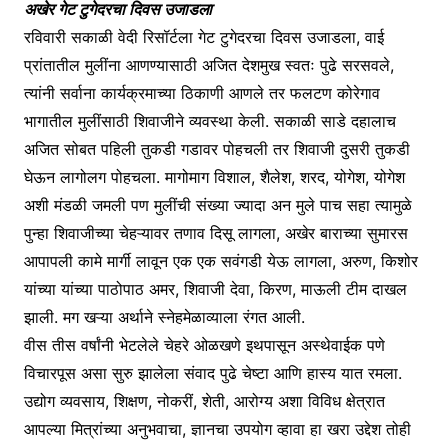
अखेर गेट टुगेदरचा दिवस उजाडला
रविवारी सकाळी वेदी रिसॉर्टला गेट टुगेदरचा दिवस उजाडला, वाई
प्रांतातील मुलींना आणण्यासाठी अजित देशमुख स्वतः पुढे सरसवले,
त्यांनी सर्वाना कार्यक्रमाच्या ठिकाणी आणले तर फलटण कोरेगाव
भागातील मुलींसाठी शिवाजीने व्यवस्था केली. सकाळी साडे दहालाच
अजित सोबत पहिली तुकडी गडावर पोहचली तर शिवाजी दुसरी तुकडी
घेऊन लागोलग पोहचला. मागोमाग विशाल, शैलेश, शरद, योगेश, योगेश
अशी मंडळी जमली पण मुलींची संख्या ज्यादा अन मुले पाच सहा त्यामुळे
पुन्हा शिवाजीच्या चेहऱ्यावर तणाव दिसू लागला, अखेर बाराच्या सुमारस
आपापली कामे मार्गी लावून एक एक सवंगडी येऊ लागला, अरुण, किशोर
यांच्या यांच्या पाठोपाठ अमर, शिवाजी देवा, किरण, माऊली टीम दाखल
झाली. मग खऱ्या अर्थाने स्नेहमेळाव्याला रंगत आली.
वीस तीस वर्षांनी भेटलेले चेहरे ओळखणे इथपासून अस्थेवाईक पणे
विचारपूस असा सुरु झालेला संवाद पुढे चेष्टा आणि हास्य यात रमला.
उद्योग व्यवसाय, शिक्षण, नोकरीं, शेती, आरोग्य अशा विविध क्षेत्रात
आपल्या मित्रांच्या अनुभवाचा, ज्ञानचा उपयोग व्हावा हा खरा उद्देश तोही